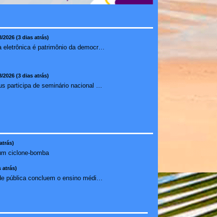
8/2026 (3 dias atrás)
Urna eletrônica é patrimônio da democracia, diz presidente do TSE
8/2026 (3 dias atrás)
Ilhéus participa de seminário nacional sobre turismo sustentável e captação de investimentos
atrás)
um ciclone-bomba
 atrás)
Estudantes da rede pública concluem o ensino médio sem do...