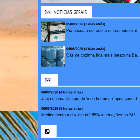
NOTICIAS GERAIS
05/08/2026 (2 dias atrás)
Pix passa a ser aceito em comércios de oito países e amplia opções de paga
04/08/2026 (3 dias atrás)
Gás de cozinha fica mais barato na Bahia após 
06/08/2026 (4 horas atrás)
Janja chama Discord de 'rede horrorosa' após c
06/08/2026 (9 horas atrás)
Medicamento reduz em até 85% internações no SUS por fibr...