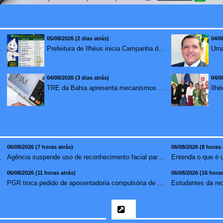
05/08/2026 (2 dias atrás)
04/0
mento para brasileiros no exterior
Prefeitura de Ilhéus inicia Campanha de Multivacinação 2026
04/08/2026 (3 dias atrás)
04/0
redução de 7,1%
TRE da Bahia apresenta mecanismos de segurança das urnas e nova ordem de votação para eleições
06/08/2026 (7 horas atrás)
06/08/2026 (8 horas 
aso de suic�...
Agência suspende uso de reconhecimento facial para chamada...
Entenda o que é 
06/08/2026 (11 horas atrás)
06/08/2026 (16 horas
PGR troca pedido de aposentadoria compulsória de Buzzi por...