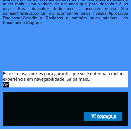
muito mais. Uma variade de assuntos que para descobrir é só
ouvir. Para descobrir tudo isso ascesse nosso Site
zonasulfmilheus.com.br ou acompanhe pelos nossos Aplicativos
Radiosnet,Cxradio e Radiobox e também pelas páginas do
Facebook e Stagram.
Este site usa cookies para garantir que você obtenha a melhor
experiência em navegabilidade.
Saiba mais...
OK
Copyright © 2021 Rádio Zona Sul Fm Ilhéus WEB Ba | Todos os
Direitos Reservados