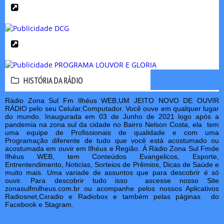
HISTÓRIA DA RÁDIO
HISTÓRIA DA RÁDIO
Rádio Zona Sul Fm Ilhéus WEB,UM JEITO NOVO DE OUVIR
RÁDIO pelo seu Celular,Computador. Você ouve em qualquer lugar
do mundo. Inaugurada em 03 de Junho de 2021 logo após a
pandemia na zona sul da cidade no Bairro Nelson Costa, ela tem
uma equipe de Profissionais de qualidade e com uma
Programação diferente de tudo que você está acostumado ou
acostumada em ouvir em Ilhéus e Região. Á Rádio Zona Sul Fmde
Ilhéus WEB, tem Conteúdos Evangelicos, Esporte,
Entrentendimento, Noticias, Sorteios de Prêmios, Dicas de Saúde e
muito mais. Uma variade de assuntos que para descobrir é só
ouvir. Para descobrir tudo isso ascesse nosso Site
zonasulfmilheus.com.br ou acompanhe pelos nossos Aplicativos
Radiosnet,Cxradio e Radiobox e também pelas páginas do
Facebook e Stagram.