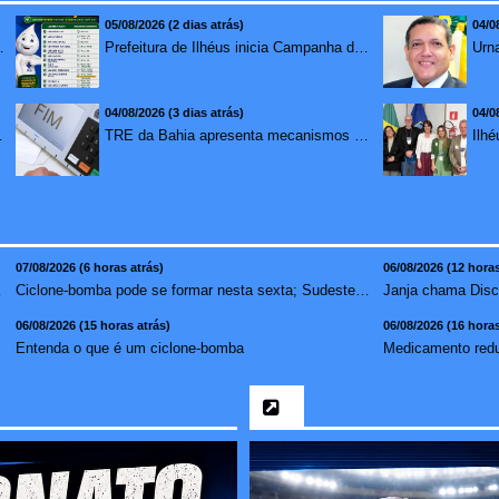
05/08/2026 (2 dias atrás)
04/0
mento para brasileiros no exterior
Prefeitura de Ilhéus inicia Campanha de Multivacinação 2026
04/08/2026 (3 dias atrás)
04/0
redução de 7,1%
TRE da Bahia apresenta mecanismos de segurança das urnas e nova ordem de votação para eleições
07/08/2026 (6 horas atrás)
06/08/2026 (12 horas
vídeo ...
Ciclone-bomba pode se formar nesta sexta; Sudeste terá mai...
06/08/2026 (15 horas atrás)
06/08/2026 (16 horas
Entenda o que é um ciclone-bomba