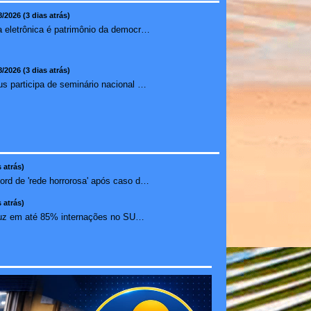
8/2026 (3 dias atrás)
Urna eletrônica é patrimônio da democracia, diz presidente do TSE
8/2026 (3 dias atrás)
Ilhéus participa de seminário nacional sobre turismo sustentável e captação de investimentos
 atrás)
Janja chama Discord de 'rede horrorosa' após caso de suic�...
 atrás)
Medicamento reduz em até 85% internações no SUS por fibr...