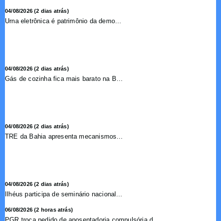
04/08/2026 (2 dias atrás)
Urna eletrônica é patrimônio da democracia, diz presidente do TSE
04/08/2026 (2 dias atrás)
Gás de cozinha fica mais barato na Bahia após redução de 7,1%
04/08/2026 (2 dias atrás)
TRE da Bahia apresenta mecanismos de segurança das urnas e nova ordem de votação para eleições
04/08/2026 (2 dias atrás)
Ilhéus participa de seminário nacional sobre turismo sustentável e captação de investimentos
06/08/2026 (2 horas atrás)
PGR troca pedido de aposentadoria compulsória de Buzzi por...