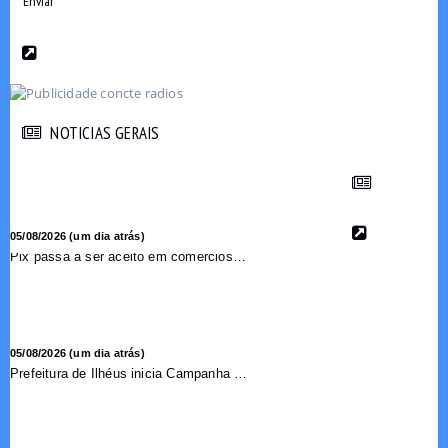
Enviar
NOTICIAS GERAIS
NOTICIAS GERAIS
05/08/2026 (um dia atrás)
Pix passa a ser aceito em comércios de oito países e amplia opções de pagamento para brasileiros no exterior
05/08/2026 (um dia atrás)
Prefeitura de Ilhéus inicia Campanha de Multivacinação 2026