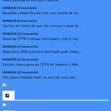
Ilhéus participa de seminário nacional sobre turismo sustentável e captação de investimentos
05/08/2026 (3 horas atrás)
Maranhão celebra Dia dos Pais com mutirão de reconhecimen...
05/08/2026 (8 horas atrás)
Tarcísio de Freitas diz que não colocaria o boné de Dona...
05/08/2026 (13 horas atrás)
Greve da CPTM continua nesta quarta; rodízio segue suspens...
05/08/2026 (17 horas atrás)
Mega-Sena 3040 acumula e premiação pode chegar a R$ 150 m...
04/08/2026 (22 horas atrás)
Tarcísio chama greve da CPTM de 'baderna' e defende privat...
04/08/2026 (22 horas atrás)
CNJ afasta Gabriela Hardt, ex-juíza da Lava Jato, por dois...