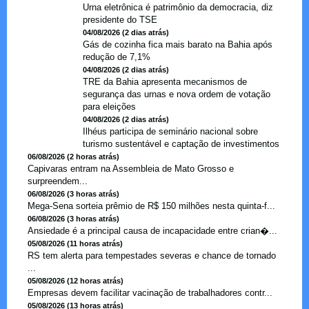
Urna eletrônica é patrimônio da democracia, diz
presidente do TSE
04/08/2026 (2 dias atrás)
Gás de cozinha fica mais barato na Bahia após
redução de 7,1%
04/08/2026 (2 dias atrás)
TRE da Bahia apresenta mecanismos de
segurança das urnas e nova ordem de votação
para eleições
04/08/2026 (2 dias atrás)
Ilhéus participa de seminário nacional sobre
turismo sustentável e captação de investimentos
06/08/2026 (2 horas atrás)
Capivaras entram na Assembleia de Mato Grosso e
surpreendem...
06/08/2026 (3 horas atrás)
Mega-Sena sorteia prêmio de R$ 150 milhões nesta quinta-f...
06/08/2026 (3 horas atrás)
Ansiedade é a principal causa de incapacidade entre crian�...
05/08/2026 (11 horas atrás)
RS tem alerta para tempestades severas e chance de tornado
...
05/08/2026 (12 horas atrás)
Empresas devem facilitar vacinação de trabalhadores contr...
05/08/2026 (13 horas atrás)