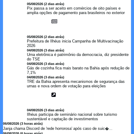
05/08/2026 (2 dias atrás)
Pix passa a ser aceito em comércios de oito países e
amplia opções de pagamento para brasileiros no exterior
05/08/2026 (2 dias atrás)
Prefeitura de Ilhéus inicia Campanha de Multivacinação
2026
04/08/2026 (3 dias atrás)
Urna eletrônica é patrimônio da democracia, diz presidente
do TSE
04/08/2026 (3 dias atrás)
Gás de cozinha fica mais barato na Bahia após redução de
7,1%
04/08/2026 (3 dias atrás)
TRE da Bahia apresenta mecanismos de segurança das
urnas e nova ordem de votação para eleições
04/08/2026 (3 dias atrás)
Ilhéus participa de seminário nacional sobre turismo
sustentável e captação de investimentos
06/08/2026 (3 horas atrás)
Janja chama Discord de 'rede horrorosa' após caso de suic�...
06/08/2026 (6 horas atrás)