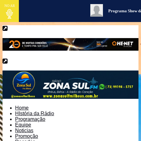
NO AR
Programa Show d
Home
HIstória da Rádio
Programação
Equipe
Noticias
Promoção