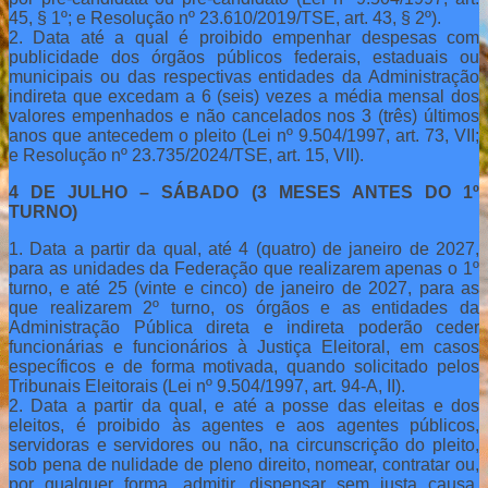
45, § 1º; e Resolução nº 23.610/2019/TSE, art. 43, § 2º).
2. Data até a qual é proibido empenhar despesas com
publicidade dos órgãos públicos federais, estaduais ou
municipais ou das respectivas entidades da Administração
indireta que excedam a 6 (seis) vezes a média mensal dos
valores empenhados e não cancelados nos 3 (três) últimos
anos que antecedem o pleito (Lei nº 9.504/1997, art. 73, VII;
e Resolução nº 23.735/2024/TSE, art. 15, VII).
4 DE JULHO – SÁBADO (3 MESES ANTES DO 1º
TURNO)
1. Data a partir da qual, até 4 (quatro) de janeiro de 2027,
para as unidades da Federação que realizarem apenas o 1º
turno, e até 25 (vinte e cinco) de janeiro de 2027, para as
que realizarem 2º turno, os órgãos e as entidades da
Administração Pública direta e indireta poderão ceder
funcionárias e funcionários à Justiça Eleitoral, em casos
específicos e de forma motivada, quando solicitado pelos
Tribunais Eleitorais (Lei nº 9.504/1997, art. 94-A, II).
2. Data a partir da qual, e até a posse das eleitas e dos
eleitos, é proibido às agentes e aos agentes públicos,
servidoras e servidores ou não, na circunscrição do pleito,
sob pena de nulidade de pleno direito, nomear, contratar ou,
por qualquer forma, admitir, dispensar sem justa causa,