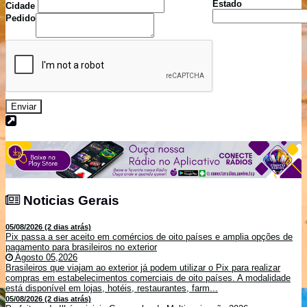
Estado
Cidade
Pedido
Enviar
Noticias Gerais
Noticias Gerais
05/08/2026 (2 dias atrás)
Pix passa a ser aceito em comércios de oito países e amplia opções de
pagamento para brasileiros no exterior
Agosto 05,2026
Brasileiros que viajam ao exterior já podem utilizar o Pix para realizar
compras em estabelecimentos comerciais de oito países. A modalidade
está disponível em lojas, hotéis, restaurantes, farm...
05/08/2026 (2 dias atrás)