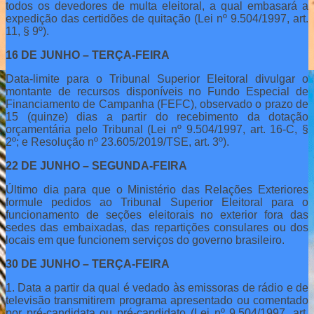
todos os devedores de multa eleitoral, a qual embasará a
expedição das certidões de quitação (Lei nº 9.504/1997, art.
11, § 9º).
16 DE JUNHO – TERÇA-FEIRA
Data-limite para o Tribunal Superior Eleitoral divulgar o
montante de recursos disponíveis no Fundo Especial de
Financiamento de Campanha (FEFC), observado o prazo de
15 (quinze) dias a partir do recebimento da dotação
orçamentária pelo Tribunal (Lei nº 9.504/1997, art. 16-C, §
2º; e Resolução nº 23.605/2019/TSE, art. 3º).
22 DE JUNHO – SEGUNDA-FEIRA
Último dia para que o Ministério das Relações Exteriores
formule pedidos ao Tribunal Superior Eleitoral para o
funcionamento de seções eleitorais no exterior fora das
sedes das embaixadas, das repartições consulares ou dos
locais em que funcionem serviços do governo brasileiro.
30 DE JUNHO – TERÇA-FEIRA
1. Data a partir da qual é vedado às emissoras de rádio e de
televisão transmitirem programa apresentado ou comentado
por pré-candidata ou pré-candidato (Lei nº 9.504/1997, art.