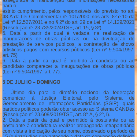
assegurada a manutenção das informações necessárias
para o
estrito cumprimento, pelos responsáveis, do previsto no art.
48-A da Lei Complementar nº 101/2000, nos arts. 8º e 10 da
Lei nº 12.527/2011 e no § 2º do art. 29 da Lei nº 14.129/2021
(Resolução nº 23.735/2024/TSE, art. 15, § 3º).
5. Data a partir da qual é vedada, na realização de
inaugurações de obras públicas ou na divulgação de
prestação de serviços públicos, a contratação de shows
artísticos pagos com recursos públicos (Lei nº 9.504/1997,
art. 75).
6. Data a partir da qual é proibido à candidata ou ao
candidato comparecer a inaugurações de obras públicas
(Lei nº 9.504/1997, art. 77).
5 DE JULHO – DOMINGO
1. Último dia para o diretório nacional da federação
comunicar à Justiça Eleitoral, pelo Sistema de
Gerenciamento de Informações Partidárias (SGIP), quais
partidos políticos poderão obter acesso ao Sistema CANDex
(Resolução nº 23.609/2019/TSE, art. 8º-A, § 2º, I).
2. Data a partir da qual é permitido à postulante ou ao
postulante à candidatura realizar propaganda intrapartidária
com vista à indicação de seu nome, observado o período de
15 (quinze) dias que antecede a data da convenção definida