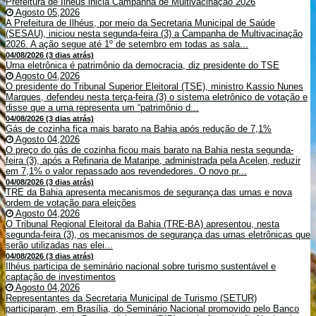
Prefeitura de Ilhéus inicia Campanha de Multivacinação 2026
Agosto 05,2026
A Prefeitura de Ilhéus, por meio da Secretaria Municipal de Saúde
(SESAU), iniciou nesta segunda-feira (3) a Campanha de Multivacinação
2026. A ação segue até 1º de setembro em todas as sala...
04/08/2026 (3 dias atrás)
Urna eletrônica é patrimônio da democracia, diz presidente do TSE
Agosto 04,2026
O presidente do Tribunal Superior Eleitoral (TSE), ministro Kassio Nunes
Marques, defendeu nesta terça-feira (3) o sistema eletrônico de votação e
disse que a urna representa um “patrimônio d...
04/08/2026 (3 dias atrás)
Gás de cozinha fica mais barato na Bahia após redução de 7,1%
Agosto 04,2026
O preço do gás de cozinha ficou mais barato na Bahia nesta segunda-
feira (3), após a Refinaria de Mataripe, administrada pela Acelen, reduzir
em 7,1% o valor repassado aos revendedores. O novo pr...
04/08/2026 (3 dias atrás)
TRE da Bahia apresenta mecanismos de segurança das urnas e nova
ordem de votação para eleições
Agosto 04,2026
O Tribunal Regional Eleitoral da Bahia (TRE-BA) apresentou, nesta
segunda-feira (3), os mecanismos de segurança das urnas eletrônicas que
serão utilizadas nas elei...
04/08/2026 (3 dias atrás)
Ilhéus participa de seminário nacional sobre turismo sustentável e
captação de investimentos
Agosto 04,2026
Representantes da Secretaria Municipal de Turismo (SETUR)
participaram, em Brasília, do Seminário Nacional promovido pelo Banco