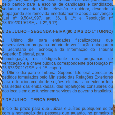
pelo partido para a escolha de candidatas e candidatos,
vedado o uso de rádio, televisão e outdoor, devendo a
propaganda ser removida imediatamente após a convenção
(Lei nº 9.504/1997, art. 36, § 1º; e Resolução nº
23.610/2019/TSE, art. 2º, § 1º).
6 DE JULHO – SEGUNDA-FEIRA (90 DIAS DO 1° TURNO)
1. Último dia para entidades fiscalizadoras que
desenvolveram programa próprio de verificação entregarem
à Secretaria de Tecnologia da Informação do Tribunal
Superior Eleitoral, para
homologação, os códigos-fonte dos programas de
verificação e a chave pública correspondente (Resolução nº
23.673/2021/TSE, art. 15, caput).
2. Último dia para o Tribunal Superior Eleitoral apreciar os
pedidos formulados pelo Ministério das Relações Exteriores
para o funcionamento de seções eleitorais no exterior fora
das sedes das embaixadas, das repartições consulares ou
dos locais em que funcionem serviços do governo brasileiro.
7 DE JULHO – TERÇA-FEIRA
Início do prazo para que Juízas e Juízes publiquem edital
com a nomeação das pessoas que atuarão, no primeiro e