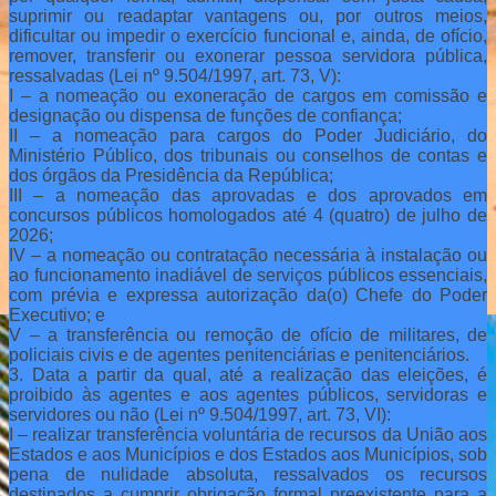
suprimir ou readaptar vantagens ou, por outros meios,
dificultar ou impedir o exercício funcional e, ainda, de ofício,
remover, transferir ou exonerar pessoa servidora pública,
ressalvadas (Lei nº 9.504/1997, art. 73, V):
I – a nomeação ou exoneração de cargos em comissão e
designação ou dispensa de funções de confiança;
II – a nomeação para cargos do Poder Judiciário, do
Ministério Público, dos tribunais ou conselhos de contas e
dos órgãos da Presidência da República;
III – a nomeação das aprovadas e dos aprovados em
concursos públicos homologados até 4 (quatro) de julho de
2026;
IV – a nomeação ou contratação necessária à instalação ou
ao funcionamento inadiável de serviços públicos essenciais,
com prévia e expressa autorização da(o) Chefe do Poder
Executivo; e
V – a transferência ou remoção de ofício de militares, de
policiais civis e de agentes penitenciárias e penitenciários.
3. Data a partir da qual, até a realização das eleições, é
proibido às agentes e aos agentes públicos, servidoras e
servidores ou não (Lei nº 9.504/1997, art. 73, VI):
I – realizar transferência voluntária de recursos da União aos
Estados e aos Municípios e dos Estados aos Municípios, sob
pena de nulidade absoluta, ressalvados os recursos
destinados a cumprir obrigação formal preexistente para a