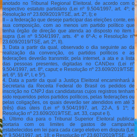
anotado no Tribunal Regional Eleitoral, de acordo com o
respectivo estatuto partidário (Lei nº 9.504/1997, art. 4º; e
Resolução nº 23.609/2019/TSE, art. 2º, I); e
II – a federação que deseje participar das eleições conte, em
sua composição, com ao menos um partido político que
tenha órgão de direção que atenda ao disposto no item I
supra (Lei nº 9.504/1997, arts. 4º e 6º-A; e Resolução nº
23.609/2019/TSE, art. 2º, II).
3. Data a partir da qual, observado o dia seguinte ao da
realização da convenção, os partidos políticos e as
federações deverão transmitir, pela internet, a ata e a lista
das pessoas presentes, digitadas no CANDex (Lei nº
9.504/1997, art. 8º, caput; e Resolução nº 23.609/2019/TSE,
art. 6º, §§ 4º, I, e 5º).
4. Data a partir da qual a Justiça Eleitoral encaminhará à
Secretaria da Receita Federal do Brasil os pedidos de
inscrição no CNPJ das candidaturas cujos registros tenham
sido requeridos pelos partidos políticos, pelas federações ou
pelas coligações, os quais deverão ser atendidos em até 3
(três) dias úteis (Lei nº 9.504/1997, art. 22-A, § 1º; e
Resolução nº 23.609/2019/TSE, art. 33, caput e I).
5. Último dia para o Tribunal Superior Eleitoral publicar
portaria com os limites de gastos de campanha
estabelecidos em lei para cada cargo eletivo em disputa (Lei
nº 9.504/1997, art. 18; e Resolução nº 23.607/2019/TSE, art.