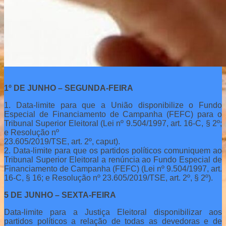
1º DE JUNHO – SEGUNDA-FEIRA
1. Data-limite para que a União disponibilize o Fundo
Especial de Financiamento de Campanha (FEFC) para o
Tribunal Superior Eleitoral (Lei nº 9.504/1997, art. 16-C, § 2º;
e Resolução nº
23.605/2019/TSE, art. 2º, caput).
2. Data-limite para que os partidos políticos comuniquem ao
Tribunal Superior Eleitoral a renúncia ao Fundo Especial de
Financiamento de Campanha (FEFC) (Lei nº 9.504/1997, art.
16-C, § 16; e Resolução nº 23.605/2019/TSE, art. 2º, § 2º).
5 DE JUNHO – SEXTA-FEIRA
Data-limite para a Justiça Eleitoral disponibilizar aos
partidos políticos a relação de todas as devedoras e de