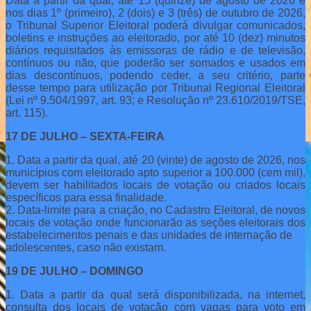
Data a partir da qual, até 15 (quinze) de agosto de 2026 e
nos dias 1º (primeiro), 2 (dois) e 3 (três) de outubro de 2026,
o Tribunal Superior Eleitoral poderá divulgar comunicados,
boletins e instruções ao eleitorado, por até 10 (dez) minutos
diários requisitados às emissoras de rádio e de televisão,
contínuos ou não, que poderão ser somados e usados em
dias descontínuos, podendo ceder, a seu critério, parte
desse tempo para utilização por Tribunal Regional Eleitoral
(Lei nº 9.504/1997, art. 93; e Resolução nº 23.610/2019/TSE,
art. 115).
17 DE JULHO – SEXTA-FEIRA
1. Data a partir da qual, até 20 (vinte) de agosto de 2026, nos
municípios com eleitorado apto superior a 100.000 (cem mil),
devem ser habilitados locais de votação ou criados locais
específicos para essa finalidade.
2. Data-limite para a criação, no Cadastro Eleitoral, de novos
locais de votação onde funcionarão as seções eleitorais dos
estabelecimentos penais e das unidades de internação de
adolescentes, caso não existam.
19 DE JULHO – DOMINGO
1. Data a partir da qual será disponibilizada, na internet,
consulta dos locais de votação com vagas para voto em