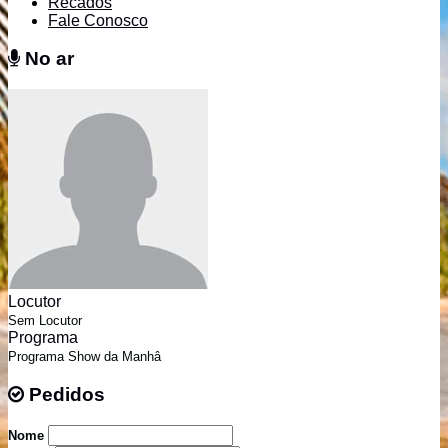
Recados
Fale Conosco
No ar
No ar
Locutor
Sem Locutor
Programa
Programa Show da Manhâ
Pedidos
Pedidos
Nome