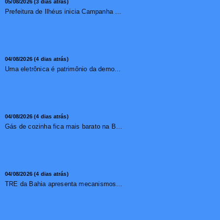
05/08/2026 (3 dias atrás)
Prefeitura de Ilhéus inicia Campanha de Multivacinação 2026
04/08/2026 (4 dias atrás)
Urna eletrônica é patrimônio da democracia, diz presidente do TSE
04/08/2026 (4 dias atrás)
Gás de cozinha fica mais barato na Bahia após redução de 7,1%
04/08/2026 (4 dias atrás)
TRE da Bahia apresenta mecanismos de segurança das urnas e nova ordem de votação para eleições