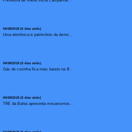
Prefeitura de Ilhéus inicia Campanha de Multivacinação 2026
04/08/2026 (6 dias atrás)
Urna eletrônica é patrimônio da democracia, diz presidente do TSE
04/08/2026 (6 dias atrás)
Gás de cozinha fica mais barato na Bahia após redução de 7,1%
04/08/2026 (6 dias atrás)
TRE da Bahia apresenta mecanismos de segurança das urnas e nova ordem de votação para eleições
04/08/2026 (6 dias atrás)