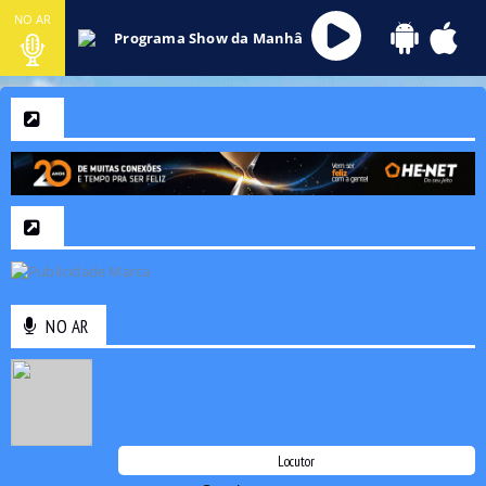
NO AR
Programa Show da Manhâ
NO AR
Locutor