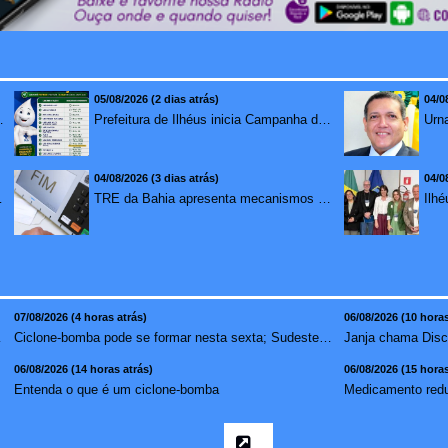
05/08/2026 (2 dias atrás)
04/0
mento para brasileiros no exterior
Prefeitura de Ilhéus inicia Campanha de Multivacinação 2026
04/08/2026 (3 dias atrás)
04/0
redução de 7,1%
TRE da Bahia apresenta mecanismos de segurança das urnas e nova ordem de votação para eleições
07/08/2026 (4 horas atrás)
06/08/2026 (10 horas
vídeo ...
Ciclone-bomba pode se formar nesta sexta; Sudeste terá mai...
06/08/2026 (14 horas atrás)
06/08/2026 (15 horas
Entenda o que é um ciclone-bomba