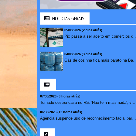
NOTICIAS GERAIS
05/08/2026 (2 dias atrás)
Pix passa a ser aceito em comércios de oito países e amplia opções de paga
04/08/2026 (3 dias atrás)
Gás de cozinha fica mais barato na Bahia após 
07/08/2026 (3 horas atrás)
Tornado destrói casa no RS: 'Não tem mais nada'; 
06/08/2026 (13 horas atrás)
Agência suspende uso de reconhecimento facial para chamada...