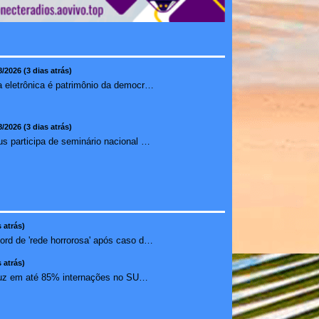
8/2026 (3 dias atrás)
Urna eletrônica é patrimônio da democracia, diz presidente do TSE
8/2026 (3 dias atrás)
Ilhéus participa de seminário nacional sobre turismo sustentável e captação de investimentos
 atrás)
Janja chama Discord de 'rede horrorosa' após caso de suic�...
 atrás)
Medicamento reduz em até 85% internações no SUS por fibr...