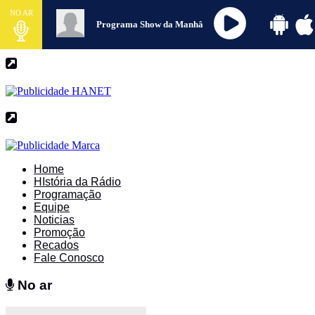
NO AR
Programa Show da Manhâ
Home
HIstória da Rádio
Programação
Equipe
Noticias
Promoção
Recados
Fale Conosco
No ar
No ar