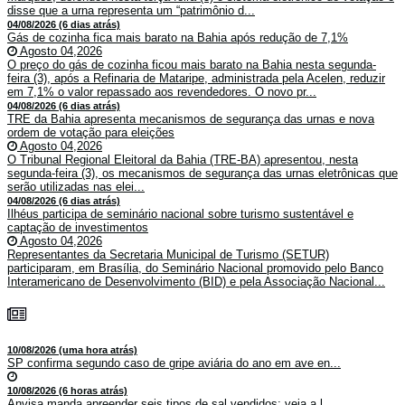
disse que a urna representa um “patrimônio d...
04/08/2026 (6 dias atrás)
Gás de cozinha fica mais barato na Bahia após redução de 7,1%
Agosto 04,2026
O preço do gás de cozinha ficou mais barato na Bahia nesta segunda-
feira (3), após a Refinaria de Mataripe, administrada pela Acelen, reduzir
em 7,1% o valor repassado aos revendedores. O novo pr...
04/08/2026 (6 dias atrás)
TRE da Bahia apresenta mecanismos de segurança das urnas e nova
ordem de votação para eleições
Agosto 04,2026
O Tribunal Regional Eleitoral da Bahia (TRE-BA) apresentou, nesta
segunda-feira (3), os mecanismos de segurança das urnas eletrônicas que
serão utilizadas nas elei...
04/08/2026 (6 dias atrás)
Ilhéus participa de seminário nacional sobre turismo sustentável e
captação de investimentos
Agosto 04,2026
Representantes da Secretaria Municipal de Turismo (SETUR)
participaram, em Brasília, do Seminário Nacional promovido pelo Banco
Interamericano de Desenvolvimento (BID) e pela Associação Nacional...
10/08/2026 (uma hora atrás)
SP confirma segundo caso de gripe aviária do ano em ave en...
10/08/2026 (6 horas atrás)
Anvisa manda apreender seis tipos de sal vendidos; veja a l...