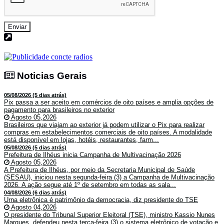
Enviar
Noticias Gerais
Noticias Gerais
05/08/2026 (5 dias atrás)
Pix passa a ser aceito em comércios de oito países e amplia opções de
pagamento para brasileiros no exterior
Agosto 05,2026
Brasileiros que viajam ao exterior já podem utilizar o Pix para realizar
compras em estabelecimentos comerciais de oito países. A modalidade
está disponível em lojas, hotéis, restaurantes, farm...
05/08/2026 (5 dias atrás)
Prefeitura de Ilhéus inicia Campanha de Multivacinação 2026
Agosto 05,2026
A Prefeitura de Ilhéus, por meio da Secretaria Municipal de Saúde
(SESAU), iniciou nesta segunda-feira (3) a Campanha de Multivacinação
2026. A ação segue até 1º de setembro em todas as sala...
04/08/2026 (6 dias atrás)
Urna eletrônica é patrimônio da democracia, diz presidente do TSE
Agosto 04,2026
O presidente do Tribunal Superior Eleitoral (TSE), ministro Kassio Nunes
Marques, defendeu nesta terça-feira (3) o sistema eletrônico de votação e