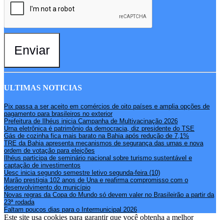
Enviar
ULTIMAS NOTICIAS
Pix passa a ser aceito em comércios de oito países e amplia opções de
pagamento para brasileiros no exterior
Prefeitura de Ilhéus inicia Campanha de Multivacinação 2026
Urna eletrônica é patrimônio da democracia, diz presidente do TSE
Gás de cozinha fica mais barato na Bahia após redução de 7,1%
TRE da Bahia apresenta mecanismos de segurança das urnas e nova
ordem de votação para eleições
Ilhéus participa de seminário nacional sobre turismo sustentável e
captação de investimentos
Uesc inicia segundo semestre letivo segunda-feira (10)
Marão prestigia 102 anos de Una e reafirma compromisso com o
desenvolvimento do município
Novas regras da Copa do Mundo só devem valer no Brasileirão a partir da
23ª rodada
Faltam poucos dias para o Intermunicipal 2026
Este site usa cookies para garantir que você obtenha a melhor