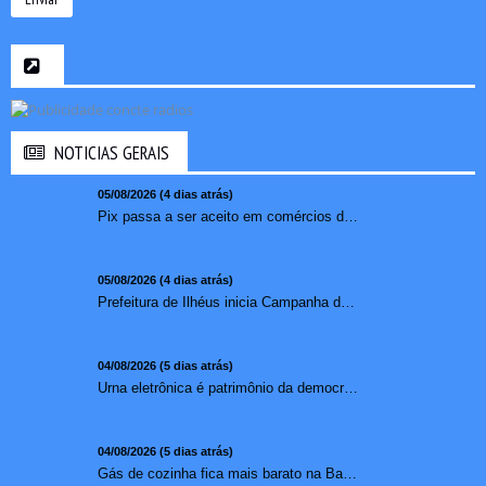
NOTICIAS GERAIS
05/08/2026 (4 dias atrás)
Pix passa a ser aceito em comércios de oito países e amplia opções de pagamento para brasileiros no exterior
05/08/2026 (4 dias atrás)
Prefeitura de Ilhéus inicia Campanha de Multivacinação 2026
04/08/2026 (5 dias atrás)
Urna eletrônica é patrimônio da democracia, diz presidente do TSE
04/08/2026 (5 dias atrás)
Gás de cozinha fica mais barato na Bahia após redução de 7,1%