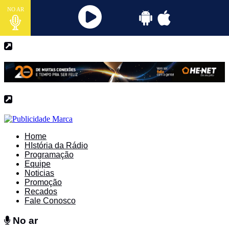
NO AR
Home
HIstória da Rádio
Programação
Equipe
Noticias
Promoção
Recados
Fale Conosco
No ar
No ar