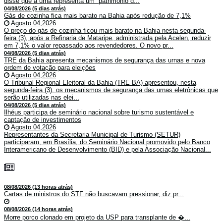
disse que a urna representa um “patrimônio d...
04/08/2026 (5 dias atrás)
Gás de cozinha fica mais barato na Bahia após redução de 7,1%
Agosto 04,2026
O preço do gás de cozinha ficou mais barato na Bahia nesta segunda-
feira (3), após a Refinaria de Mataripe, administrada pela Acelen, reduzir
em 7,1% o valor repassado aos revendedores. O novo pr...
04/08/2026 (5 dias atrás)
TRE da Bahia apresenta mecanismos de segurança das urnas e nova
ordem de votação para eleições
Agosto 04,2026
O Tribunal Regional Eleitoral da Bahia (TRE-BA) apresentou, nesta
segunda-feira (3), os mecanismos de segurança das urnas eletrônicas que
serão utilizadas nas elei...
04/08/2026 (5 dias atrás)
Ilhéus participa de seminário nacional sobre turismo sustentável e
captação de investimentos
Agosto 04,2026
Representantes da Secretaria Municipal de Turismo (SETUR)
participaram, em Brasília, do Seminário Nacional promovido pelo Banco
Interamericano de Desenvolvimento (BID) e pela Associação Nacional...
08/08/2026 (13 horas atrás)
Cartas de ministros do STF não buscavam pressionar, diz pr...
08/08/2026 (14 horas atrás)
Morre porco clonado em projeto da USP para transplante de �...