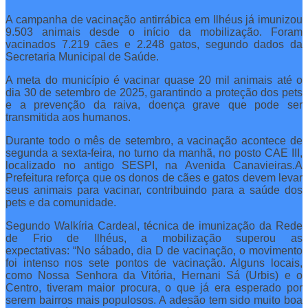
A campanha de vacinação antirrábica em Ilhéus já imunizou
9.503 animais desde o início da mobilização. Foram
vacinados 7.219 cães e 2.248 gatos, segundo dados da
Secretaria Municipal de Saúde.
A meta do município é vacinar quase 20 mil animais até o
dia 30 de setembro de 2025, garantindo a proteção dos pets
e a prevenção da raiva, doença grave que pode ser
transmitida aos humanos.
Durante todo o mês de setembro, a vacinação acontece de
segunda a sexta-feira, no turno da manhã, no posto CAE III,
localizado no antigo SESPI, na Avenida Canavieiras.A
Prefeitura reforça que os donos de cães e gatos devem levar
seus animais para vacinar, contribuindo para a saúde dos
pets e da comunidade.
Segundo Walkíria Cardeal, técnica de imunização da Rede
de Frio de Ilhéus, a mobilização superou as
expectativas: “No sábado, dia D de vacinação, o movimento
foi intenso nos sete pontos de vacinação. Alguns locais,
como Nossa Senhora da Vitória, Hernani Sá (Urbis) e o
Centro, tiveram maior procura, o que já era esperado por
serem bairros mais populosos. A adesão tem sido muito boa