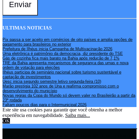
Enviar
ULTIMAS NOTICIAS
Pix passa a ser aceito em comércios de oito países e amplia opções de
pagamento para brasileiros no exterior
Prefeitura de Ilhéus inicia Campanha de Multivacinação 2026
Urna eletrônica é patrimônio da democracia, diz presidente do TSE
Gás de cozinha fica mais barato na Bahia após redução de 7,1%
TRE da Bahia apresenta mecanismos de segurança das urnas e nova
ordem de votação para eleições
Ilhéus participa de seminário nacional sobre turismo sustentável e
captação de investimentos
Uesc inicia segundo semestre letivo segunda-feira (10)
Marão prestigia 102 anos de Una e reafirma compromisso com o
desenvolvimento do município
Novas regras da Copa do Mundo só devem valer no Brasileirão a partir da
23ª rodada
Faltam poucos dias para o Intermunicipal 2026
Este site usa cookies para garantir que você obtenha a melhor
experiência em navegabilidade.
Saiba mais...
OK
Copyright © 2021 Rádio Zona Sul Fm Ilhéus WEB Ba | Todos os