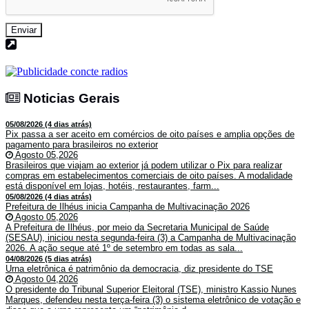
Enviar
Noticias Gerais
Noticias Gerais
05/08/2026 (4 dias atrás)
Pix passa a ser aceito em comércios de oito países e amplia opções de
pagamento para brasileiros no exterior
Agosto 05,2026
Brasileiros que viajam ao exterior já podem utilizar o Pix para realizar
compras em estabelecimentos comerciais de oito países. A modalidade
está disponível em lojas, hotéis, restaurantes, farm...
05/08/2026 (4 dias atrás)
Prefeitura de Ilhéus inicia Campanha de Multivacinação 2026
Agosto 05,2026
A Prefeitura de Ilhéus, por meio da Secretaria Municipal de Saúde
(SESAU), iniciou nesta segunda-feira (3) a Campanha de Multivacinação
2026. A ação segue até 1º de setembro em todas as sala...
04/08/2026 (5 dias atrás)
Urna eletrônica é patrimônio da democracia, diz presidente do TSE
Agosto 04,2026
O presidente do Tribunal Superior Eleitoral (TSE), ministro Kassio Nunes
Marques, defendeu nesta terça-feira (3) o sistema eletrônico de votação e