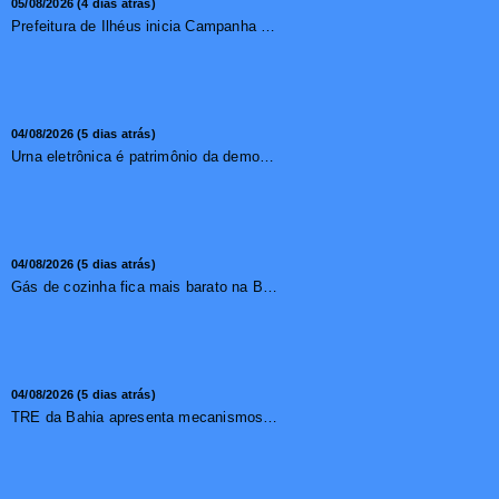
05/08/2026 (4 dias atrás)
Prefeitura de Ilhéus inicia Campanha de Multivacinação 2026
04/08/2026 (5 dias atrás)
Urna eletrônica é patrimônio da democracia, diz presidente do TSE
04/08/2026 (5 dias atrás)
Gás de cozinha fica mais barato na Bahia após redução de 7,1%
04/08/2026 (5 dias atrás)
TRE da Bahia apresenta mecanismos de segurança das urnas e nova ordem de votação para eleições