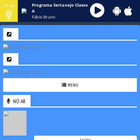
Programa Sertanejo Classe
NO AR
A
Fábio Bruno
MENU
NO AR