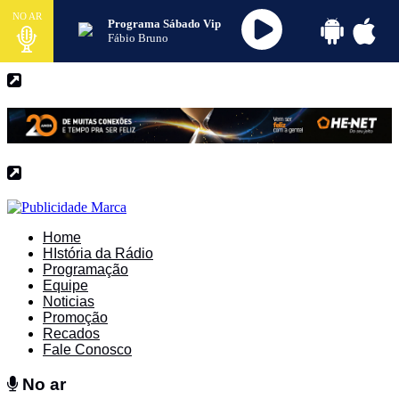
NO AR
Programa Sábado Vip
Fábio Bruno
Home
HIstória da Rádio
Programação
Equipe
Noticias
Promoção
Recados
Fale Conosco
No ar
No ar