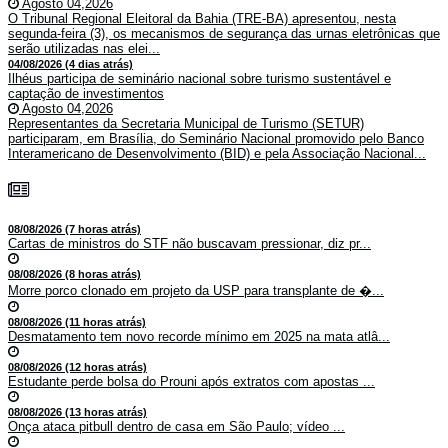
Agosto 04,2026
O Tribunal Regional Eleitoral da Bahia (TRE-BA) apresentou, nesta
segunda-feira (3), os mecanismos de segurança das urnas eletrônicas que
serão utilizadas nas elei...
04/08/2026 (4 dias atrás)
Ilhéus participa de seminário nacional sobre turismo sustentável e
captação de investimentos
Agosto 04,2026
Representantes da Secretaria Municipal de Turismo (SETUR)
participaram, em Brasília, do Seminário Nacional promovido pelo Banco
Interamericano de Desenvolvimento (BID) e pela Associação Nacional...
08/08/2026 (7 horas atrás)
Cartas de ministros do STF não buscavam pressionar, diz pr...
08/08/2026 (8 horas atrás)
Morre porco clonado em projeto da USP para transplante de �...
08/08/2026 (11 horas atrás)
Desmatamento tem novo recorde mínimo em 2025 na mata atlâ...
08/08/2026 (12 horas atrás)
Estudante perde bolsa do Prouni após extratos com apostas ...
08/08/2026 (13 horas atrás)
Onça ataca pitbull dentro de casa em São Paulo; vídeo ...