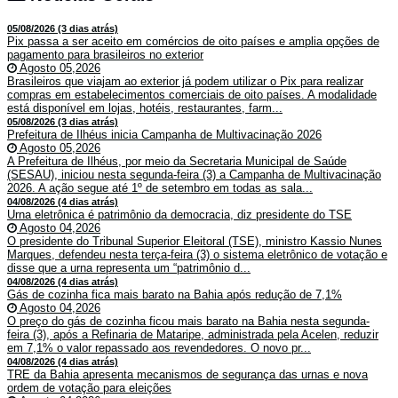
05/08/2026 (3 dias atrás)
Pix passa a ser aceito em comércios de oito países e amplia opções de
pagamento para brasileiros no exterior
Agosto 05,2026
Brasileiros que viajam ao exterior já podem utilizar o Pix para realizar
compras em estabelecimentos comerciais de oito países. A modalidade
está disponível em lojas, hotéis, restaurantes, farm...
05/08/2026 (3 dias atrás)
Prefeitura de Ilhéus inicia Campanha de Multivacinação 2026
Agosto 05,2026
A Prefeitura de Ilhéus, por meio da Secretaria Municipal de Saúde
(SESAU), iniciou nesta segunda-feira (3) a Campanha de Multivacinação
2026. A ação segue até 1º de setembro em todas as sala...
04/08/2026 (4 dias atrás)
Urna eletrônica é patrimônio da democracia, diz presidente do TSE
Agosto 04,2026
O presidente do Tribunal Superior Eleitoral (TSE), ministro Kassio Nunes
Marques, defendeu nesta terça-feira (3) o sistema eletrônico de votação e
disse que a urna representa um “patrimônio d...
04/08/2026 (4 dias atrás)
Gás de cozinha fica mais barato na Bahia após redução de 7,1%
Agosto 04,2026
O preço do gás de cozinha ficou mais barato na Bahia nesta segunda-
feira (3), após a Refinaria de Mataripe, administrada pela Acelen, reduzir
em 7,1% o valor repassado aos revendedores. O novo pr...
04/08/2026 (4 dias atrás)
TRE da Bahia apresenta mecanismos de segurança das urnas e nova
ordem de votação para eleições