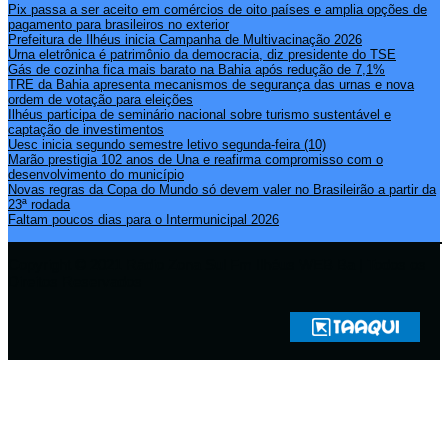
Pix passa a ser aceito em comércios de oito países e amplia opções de
pagamento para brasileiros no exterior
Prefeitura de Ilhéus inicia Campanha de Multivacinação 2026
Urna eletrônica é patrimônio da democracia, diz presidente do TSE
Gás de cozinha fica mais barato na Bahia após redução de 7,1%
TRE da Bahia apresenta mecanismos de segurança das urnas e nova
ordem de votação para eleições
Ilhéus participa de seminário nacional sobre turismo sustentável e
captação de investimentos
Uesc inicia segundo semestre letivo segunda-feira (10)
Marão prestigia 102 anos de Una e reafirma compromisso com o
desenvolvimento do município
Novas regras da Copa do Mundo só devem valer no Brasileirão a partir da
23ª rodada
Faltam poucos dias para o Intermunicipal 2026
Copyright © 2021 Rádio Zona Sul Fm Ilhéus WEB Ba | Todos os
Direitos Reservados