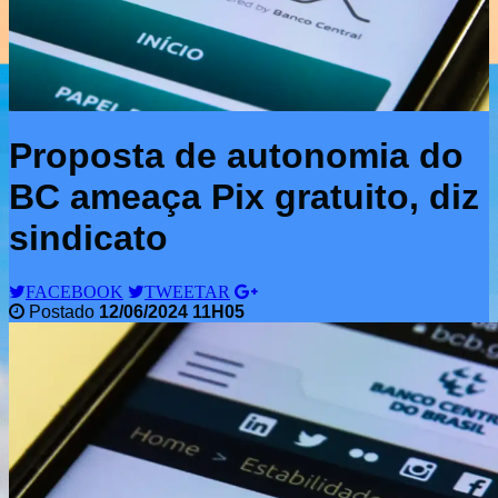
Proposta de autonomia do
BC ameaça Pix gratuito, diz
sindicato
FACEBOOK
TWEETAR
Postado
12/06/2024 11H05