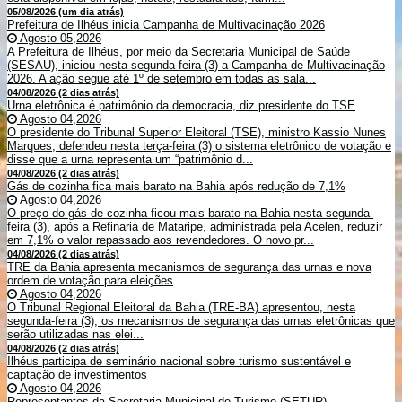
05/08/2026 (um dia atrás)
Prefeitura de Ilhéus inicia Campanha de Multivacinação 2026
Agosto 05,2026
A Prefeitura de Ilhéus, por meio da Secretaria Municipal de Saúde
(SESAU), iniciou nesta segunda-feira (3) a Campanha de Multivacinação
2026. A ação segue até 1º de setembro em todas as sala...
04/08/2026 (2 dias atrás)
Urna eletrônica é patrimônio da democracia, diz presidente do TSE
Agosto 04,2026
O presidente do Tribunal Superior Eleitoral (TSE), ministro Kassio Nunes
Marques, defendeu nesta terça-feira (3) o sistema eletrônico de votação e
disse que a urna representa um “patrimônio d...
04/08/2026 (2 dias atrás)
Gás de cozinha fica mais barato na Bahia após redução de 7,1%
Agosto 04,2026
O preço do gás de cozinha ficou mais barato na Bahia nesta segunda-
feira (3), após a Refinaria de Mataripe, administrada pela Acelen, reduzir
em 7,1% o valor repassado aos revendedores. O novo pr...
04/08/2026 (2 dias atrás)
TRE da Bahia apresenta mecanismos de segurança das urnas e nova
ordem de votação para eleições
Agosto 04,2026
O Tribunal Regional Eleitoral da Bahia (TRE-BA) apresentou, nesta
segunda-feira (3), os mecanismos de segurança das urnas eletrônicas que
serão utilizadas nas elei...
04/08/2026 (2 dias atrás)
Ilhéus participa de seminário nacional sobre turismo sustentável e
captação de investimentos
Agosto 04,2026
Representantes da Secretaria Municipal de Turismo (SETUR)