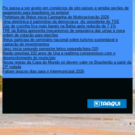
Pix passa a ser aceito em comércios de oito países e amplia opções de
pagamento para brasileiros no exterior
Prefeitura de Ilhéus inicia Campanha de Multivacinação 2026
Urna eletrônica é patrimônio da democracia, diz presidente do TSE
Gás de cozinha fica mais barato na Bahia após redução de 7,1%
TRE da Bahia apresenta mecanismos de segurança das urnas e nova
ordem de votação para eleições
Ilhéus participa de seminário nacional sobre turismo sustentável e
captação de investimentos
Uesc inicia segundo semestre letivo segunda-feira (10)
Marão prestigia 102 anos de Una e reafirma compromisso com o
desenvolvimento do município
Novas regras da Copa do Mundo só devem valer no Brasileirão a partir da
23ª rodada
Faltam poucos dias para o Intermunicipal 2026
Copyright © 2021 Rádio Zona Sul Fm Ilhéus WEB Ba | Todos os
Direitos Reservados