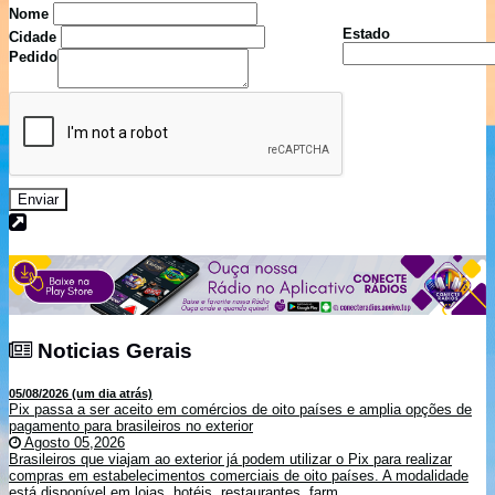
Nome
Estado
Cidade
Pedido
Enviar
Noticias Gerais
Noticias Gerais
05/08/2026 (um dia atrás)
Pix passa a ser aceito em comércios de oito países e amplia opções de
pagamento para brasileiros no exterior
Agosto 05,2026
Brasileiros que viajam ao exterior já podem utilizar o Pix para realizar
compras em estabelecimentos comerciais de oito países. A modalidade
está disponível em lojas, hotéis, restaurantes, farm...