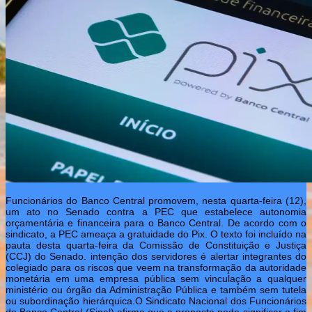
Funcionários do Banco Central promovem, nesta quarta-feira (12),
um ato no Senado contra a PEC que estabelece autonomia
orçamentária e financeira para o Banco Central. De acordo com o
sindicato, a PEC ameaça a gratuidade do Pix. O texto foi incluído na
pauta desta quarta-feira da Comissão de Constituição e Justiça
(CCJ) do Senado. intenção dos servidores é alertar integrantes do
colegiado para os riscos que veem na transformação da autoridade
monetária em uma empresa pública sem vinculação a qualquer
ministério ou órgão da Administração Pública e também sem tutela
ou subordinação hierárquica.O Sindicato Nacional dos Funcionários