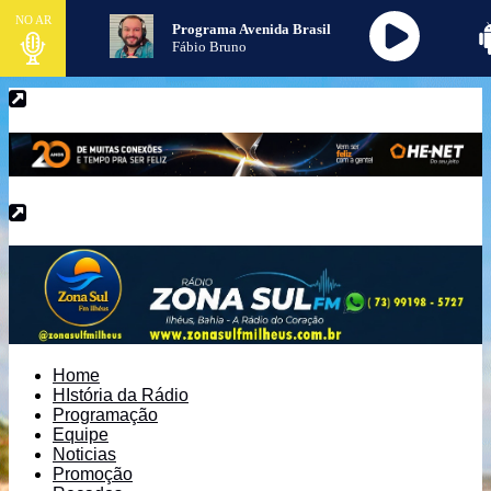
NO AR
Programa Avenida Brasil
Fábio Bruno
Home
HIstória da Rádio
Programação
Equipe
Noticias
Promoção