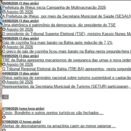
05/08/2026 (2 dias atrás)
Prefeitura de Ilhéus inicia Campanha de Multivacinação 2026
Agosto 05,2026
A Prefeitura de Ilhéus, por meio da Secretaria Municipal de Saúde (SESAU)
04/08/2026 (3 dias atrás)
Urna eletrônica é patrimônio da democracia, diz presidente do TSE
Agosto 04,2026
O presidente do Tribunal Superior Eleitoral (TSE), ministro Kassio Nunes Ma
04/08/2026 (3 dias atrás)
Gás de cozinha fica mais barato na Bahia após redução de 7,1%
Agosto 04,2026
O preço do gás de cozinha ficou mais barato na Bahia nesta segunda-feira (
04/08/2026 (3 dias atrás)
TRE da Bahia apresenta mecanismos de segurança das urnas e nova ordem
Agosto 04,2026
O Tribunal Regional Eleitoral da Bahia (TRE-BA) apresentou, nesta segunda-
04/08/2026 (3 dias atrás)
Ilhéus participa de seminário nacional sobre turismo sustentável e captaçã
Agosto 04,2026
Representantes da Secretaria Municipal de Turismo (SETUR) participaram, 
07/08/2026 (uma hora atrás)
Cristo, Bondinho e outros pontos turísticos são fechados ...
07/08/2026 (2 horas atrás)
Alertas de desmatamento na amazônia caem ao menor patamar ...