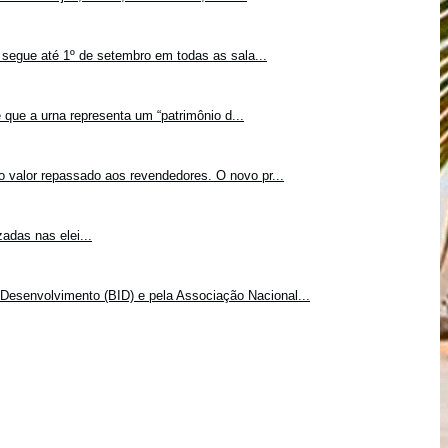
 segue até 1º de setembro em todas as sala...
 que a urna representa um “patrimônio d...
o valor repassado aos revendedores. O novo pr...
adas nas elei...
Desenvolvimento (BID) e pela Associação Nacional...