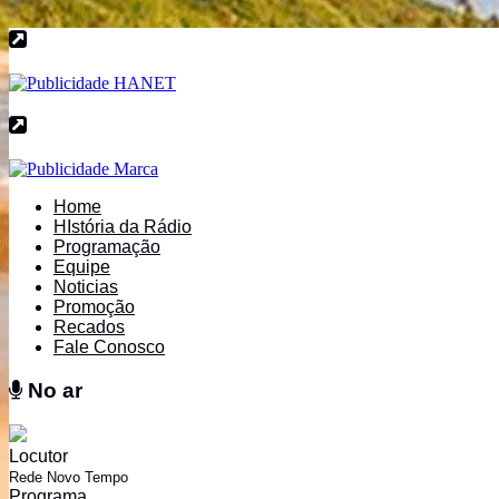
Home
HIstória da Rádio
Programação
Equipe
Noticias
Promoção
Recados
Fale Conosco
No ar
No ar
Locutor
Rede Novo Tempo
Programa