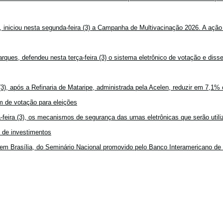
, iniciou nesta segunda-feira (3) a Campanha de Multivacinação 2026. A ação
rques, defendeu nesta terça-feira (3) o sistema eletrônico de votação e disse
3), após a Refinaria de Mataripe, administrada pela Acelen, reduzir em 7,1% 
 de votação para eleições
feira (3), os mecanismos de segurança das urnas eletrônicas que serão utiliz
o de investimentos
em Brasília, do Seminário Nacional promovido pelo Banco Interamericano de 