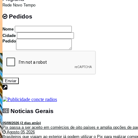
Rede Novo Tempo
Pedidos
Pedidos
Nome
Cidade
Pedido
Enviar
Noticias Gerais
Noticias Gerais
05/08/2026 (2 dias atrás)
Pix passa a ser aceito em comércios de oito países e amplia opções de pag
Agosto 05,2026
Brasileiros que viajam ao exterior já podem utilizar o Pix para realizar co