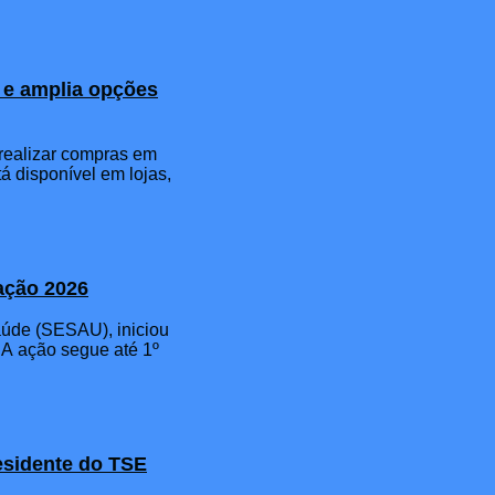
s e amplia opções
a realizar compras em
á disponível em lojas,
nação 2026
Saúde (SESAU), iniciou
 A ação segue até 1º
residente do TSE