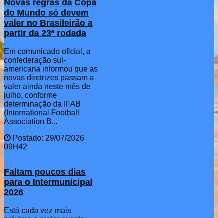
Novas regras da Copa
do Mundo só devem
valer no Brasileirão a
partir da 23ª rodada
Em comunicado oficial, a
confederação sul-
americana informou que as
novas diretrizes passam a
valer ainda neste mês de
julho, conforme
determinação da IFAB
(International Football
Association B...
Postado: 29/07/2026
09H42
Faltam poucos dias
para o Intermunicipal
2026
Está cada vez mais