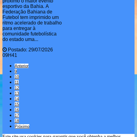
próximo o maior evento
esportivo da Bahia. A
Federação Bahiana de
Futebol tem imprimido um
ritmo acelerado de trabalho
para entregar à
comunidade futebolística
do estado uma...
Postado: 29/07/2026
09H41
Anterior
9
10
11
12
13
14
15
16
17
18
Próximo
Este site usa cookies para garantir que você obtenha a melhor