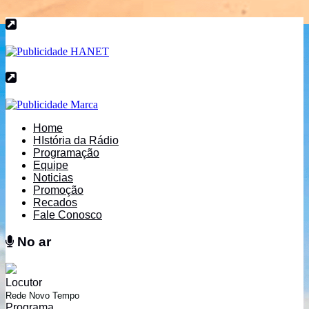
Home
HIstória da Rádio
Programação
Equipe
Noticias
Promoção
Recados
Fale Conosco
No ar
No ar
Locutor
Rede Novo Tempo
Programa