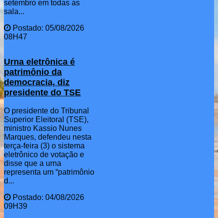
setembro em todas as
sala...
Postado: 05/08/2026
08H47
Urna eletrônica é
patrimônio da
democracia, diz
presidente do TSE
O presidente do Tribunal
Superior Eleitoral (TSE),
ministro Kassio Nunes
Marques, defendeu nesta
terça-feira (3) o sistema
eletrônico de votação e
disse que a urna
representa um “patrimônio
d...
Postado: 04/08/2026
09H39