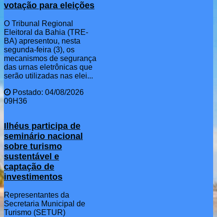
votação para eleições
O Tribunal Regional
Eleitoral da Bahia (TRE-
BA) apresentou, nesta
segunda-feira (3), os
mecanismos de segurança
das urnas eletrônicas que
serão utilizadas nas elei...
Postado: 04/08/2026
09H36
Ilhéus participa de
seminário nacional
sobre turismo
sustentável e
captação de
investimentos
Representantes da
Secretaria Municipal de
Turismo (SETUR)