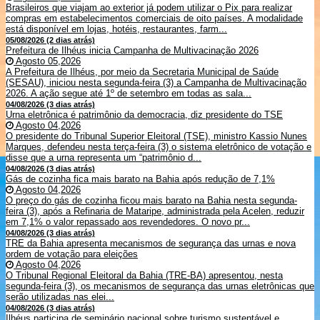
Brasileiros que viajam ao exterior já podem utilizar o Pix para realizar
compras em estabelecimentos comerciais de oito países. A modalidade
está disponível em lojas, hotéis, restaurantes, farm...
05/08/2026 (2 dias atrás)
Prefeitura de Ilhéus inicia Campanha de Multivacinação 2026
Agosto 05,2026
A Prefeitura de Ilhéus, por meio da Secretaria Municipal de Saúde
(SESAU), iniciou nesta segunda-feira (3) a Campanha de Multivacinação
2026. A ação segue até 1º de setembro em todas as sala...
04/08/2026 (3 dias atrás)
Urna eletrônica é patrimônio da democracia, diz presidente do TSE
Agosto 04,2026
O presidente do Tribunal Superior Eleitoral (TSE), ministro Kassio Nunes
Marques, defendeu nesta terça-feira (3) o sistema eletrônico de votação e
disse que a urna representa um “patrimônio d...
04/08/2026 (3 dias atrás)
Gás de cozinha fica mais barato na Bahia após redução de 7,1%
Agosto 04,2026
O preço do gás de cozinha ficou mais barato na Bahia nesta segunda-
feira (3), após a Refinaria de Mataripe, administrada pela Acelen, reduzir
em 7,1% o valor repassado aos revendedores. O novo pr...
04/08/2026 (3 dias atrás)
TRE da Bahia apresenta mecanismos de segurança das urnas e nova
ordem de votação para eleições
Agosto 04,2026
O Tribunal Regional Eleitoral da Bahia (TRE-BA) apresentou, nesta
segunda-feira (3), os mecanismos de segurança das urnas eletrônicas que
serão utilizadas nas elei...
04/08/2026 (3 dias atrás)
Ilhéus participa de seminário nacional sobre turismo sustentável e