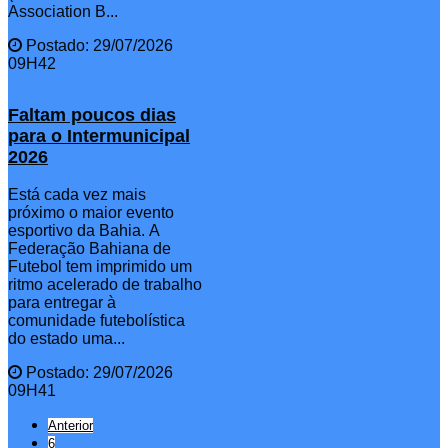
Association B...
Postado: 29/07/2026
09H42
Faltam poucos dias
para o Intermunicipal
2026
Está cada vez mais
próximo o maior evento
esportivo da Bahia. A
Federação Bahiana de
Futebol tem imprimido um
ritmo acelerado de trabalho
para entregar à
comunidade futebolística
do estado uma...
Postado: 29/07/2026
09H41
Anterior
6