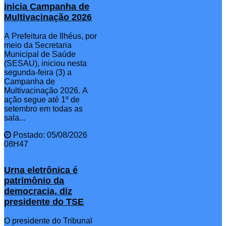
inicia Campanha de
Multivacinação 2026
A Prefeitura de Ilhéus, por
meio da Secretaria
Municipal de Saúde
(SESAU), iniciou nesta
segunda-feira (3) a
Campanha de
Multivacinação 2026. A
ação segue até 1º de
setembro em todas as
sala...
Postado: 05/08/2026
08H47
Urna eletrônica é
patrimônio da
democracia, diz
presidente do TSE
O presidente do Tribunal