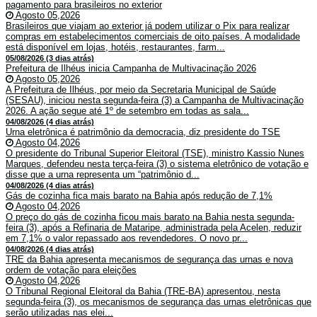
pagamento para brasileiros no exterior
Agosto 05,2026
Brasileiros que viajam ao exterior já podem utilizar o Pix para realizar
compras em estabelecimentos comerciais de oito países. A modalidade
está disponível em lojas, hotéis, restaurantes, farm...
05/08/2026 (3 dias atrás)
Prefeitura de Ilhéus inicia Campanha de Multivacinação 2026
Agosto 05,2026
A Prefeitura de Ilhéus, por meio da Secretaria Municipal de Saúde
(SESAU), iniciou nesta segunda-feira (3) a Campanha de Multivacinação
2026. A ação segue até 1º de setembro em todas as sala...
04/08/2026 (4 dias atrás)
Urna eletrônica é patrimônio da democracia, diz presidente do TSE
Agosto 04,2026
O presidente do Tribunal Superior Eleitoral (TSE), ministro Kassio Nunes
Marques, defendeu nesta terça-feira (3) o sistema eletrônico de votação e
disse que a urna representa um “patrimônio d...
04/08/2026 (4 dias atrás)
Gás de cozinha fica mais barato na Bahia após redução de 7,1%
Agosto 04,2026
O preço do gás de cozinha ficou mais barato na Bahia nesta segunda-
feira (3), após a Refinaria de Mataripe, administrada pela Acelen, reduzir
em 7,1% o valor repassado aos revendedores. O novo pr...
04/08/2026 (4 dias atrás)
TRE da Bahia apresenta mecanismos de segurança das urnas e nova
ordem de votação para eleições
Agosto 04,2026
O Tribunal Regional Eleitoral da Bahia (TRE-BA) apresentou, nesta
segunda-feira (3), os mecanismos de segurança das urnas eletrônicas que
serão utilizadas nas elei...