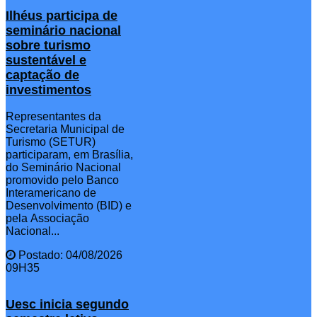
Ilhéus participa de
seminário nacional
sobre turismo
sustentável e
captação de
investimentos
Representantes da
Secretaria Municipal de
Turismo (SETUR)
participaram, em Brasília,
do Seminário Nacional
promovido pelo Banco
Interamericano de
Desenvolvimento (BID) e
pela Associação
Nacional...
Postado: 04/08/2026
09H35
Uesc inicia segundo