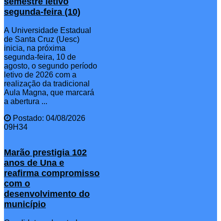
semestre letivo
segunda-feira (10)
A Universidade Estadual
de Santa Cruz (Uesc)
inicia, na próxima
segunda-feira, 10 de
agosto, o segundo período
letivo de 2026 com a
realização da tradicional
Aula Magna, que marcará
a abertura ...
Postado: 04/08/2026
09H34
Marão prestigia 102
anos de Una e
reafirma compromisso
com o
desenvolvimento do
município