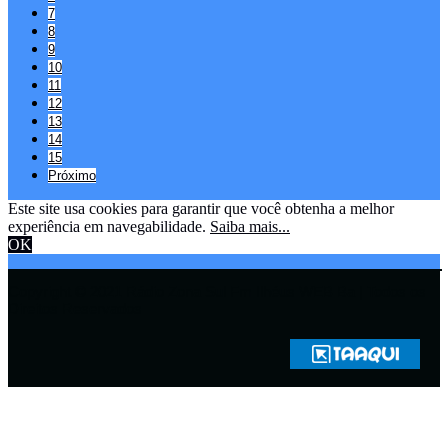
7
8
9
10
11
12
13
14
15
Próximo
Este site usa cookies para garantir que você obtenha a melhor
experiência em navegabilidade.
Saiba mais...
OK
Copyright © 2021 Rádio Zona Sul Fm Ilhéus WEB Ba | Todos os
Direitos Reservados