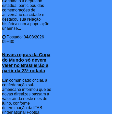
Candidato a deputado
estadual participou das
comemorações de
aniversário da cidade e
destacou sua relação
histórica com a população
unaense...
Postado: 04/08/2026
09H30
Novas regras da Copa
do Mundo só devem
valer no Brasileirão a
partir da 23ª rodada
Em comunicado oficial, a
confederação sul-
americana informou que as
novas diretrizes passam a
valer ainda neste mês de
julho, conforme
determinação da IFAB
(International Football