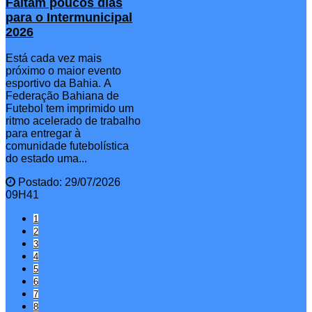
Faltam poucos dias
para o Intermunicipal
2026
Está cada vez mais
próximo o maior evento
esportivo da Bahia. A
Federação Bahiana de
Futebol tem imprimido um
ritmo acelerado de trabalho
para entregar à
comunidade futebolística
do estado uma...
Postado: 29/07/2026
09H41
1
2
3
4
5
6
7
8