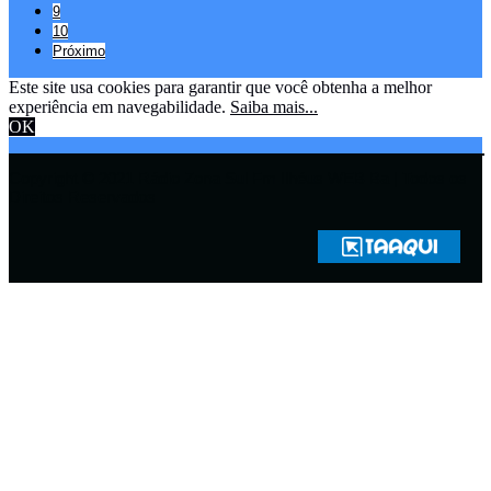
9
10
Próximo
Este site usa cookies para garantir que você obtenha a melhor
experiência em navegabilidade.
Saiba mais...
OK
Copyright © 2021 Rádio Zona Sul Fm Ilhéus WEB Ba | Todos os
Direitos Reservados