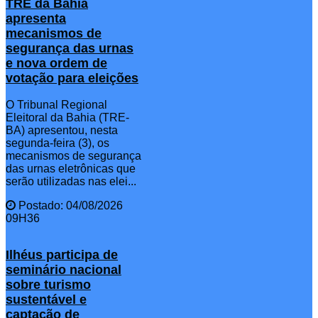
TRE da Bahia
apresenta
mecanismos de
segurança das urnas
e nova ordem de
votação para eleições
O Tribunal Regional
Eleitoral da Bahia (TRE-
BA) apresentou, nesta
segunda-feira (3), os
mecanismos de segurança
das urnas eletrônicas que
serão utilizadas nas elei...
Postado: 04/08/2026
09H36
Ilhéus participa de
seminário nacional
sobre turismo
sustentável e
captação de