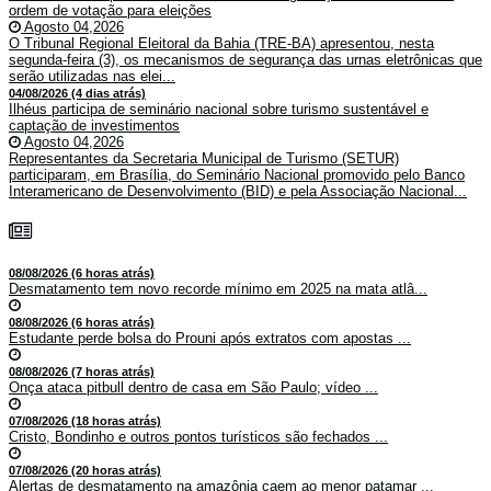
ordem de votação para eleições
Agosto 04,2026
O Tribunal Regional Eleitoral da Bahia (TRE-BA) apresentou, nesta
segunda-feira (3), os mecanismos de segurança das urnas eletrônicas que
serão utilizadas nas elei...
04/08/2026 (4 dias atrás)
Ilhéus participa de seminário nacional sobre turismo sustentável e
captação de investimentos
Agosto 04,2026
Representantes da Secretaria Municipal de Turismo (SETUR)
participaram, em Brasília, do Seminário Nacional promovido pelo Banco
Interamericano de Desenvolvimento (BID) e pela Associação Nacional...
08/08/2026 (6 horas atrás)
Desmatamento tem novo recorde mínimo em 2025 na mata atlâ...
08/08/2026 (6 horas atrás)
Estudante perde bolsa do Prouni após extratos com apostas ...
08/08/2026 (7 horas atrás)
Onça ataca pitbull dentro de casa em São Paulo; vídeo ...
07/08/2026 (18 horas atrás)
Cristo, Bondinho e outros pontos turísticos são fechados ...
07/08/2026 (20 horas atrás)
Alertas de desmatamento na amazônia caem ao menor patamar ...