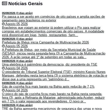
Noticias Gerais
Noticias Gerais
05/08/2026 (3 dias atrás)
Pix passa a ser aceito em comércios de oito países e amplia opções de
pagamento para brasileiros no exterior
Agosto 05,2026
Brasileiros que viajam ao exterior já podem utilizar o Pix para realizar
compras em estabelecimentos comerciais de oito países. A modalidade
está disponível em lojas, hotéis, restaurantes, farm...
05/08/2026 (3 dias atrás)
Prefeitura de Ilhéus inicia Campanha de Multivacinação 2026
Agosto 05,2026
A Prefeitura de Ilhéus, por meio da Secretaria Municipal de Saúde
(SESAU), iniciou nesta segunda-feira (3) a Campanha de Multivacinação
2026. A ação segue até 1º de setembro em todas as sala...
04/08/2026 (4 dias atrás)
Urna eletrônica é patrimônio da democracia, diz presidente do TSE
Agosto 04,2026
O presidente do Tribunal Superior Eleitoral (TSE), ministro Kassio Nunes
Marques, defendeu nesta terça-feira (3) o sistema eletrônico de votação e
disse que a urna representa um “patrimônio d...
04/08/2026 (4 dias atrás)
Gás de cozinha fica mais barato na Bahia após redução de 7,1%
Agosto 04,2026
O preço do gás de cozinha ficou mais barato na Bahia nesta segunda-
feira (3), após a Refinaria de Mataripe, administrada pela Acelen, reduzir
em 7,1% o valor repassado aos revendedores. O novo pr...
04/08/2026 (4 dias atrás)
TRE da Bahia apresenta mecanismos de segurança das urnas e nova