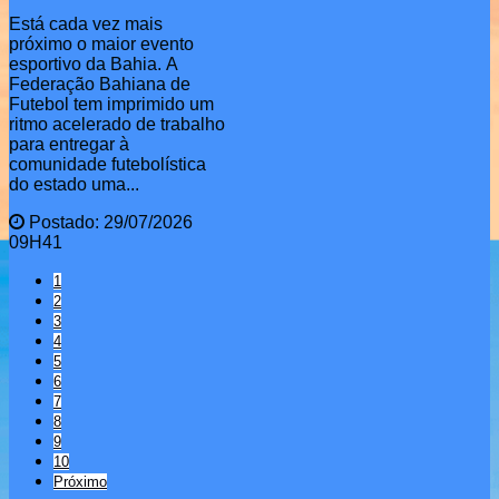
Está cada vez mais
próximo o maior evento
esportivo da Bahia. A
Federação Bahiana de
Futebol tem imprimido um
ritmo acelerado de trabalho
para entregar à
comunidade futebolística
do estado uma...
Postado: 29/07/2026
09H41
1
2
3
4
5
6
7
8
9
10
Próximo