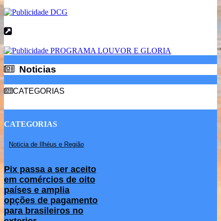
Noticias
Noticias
CATEGORIAS
CATEGORIAS
Noticia de Ilhéus e Região
Pix passa a ser aceito
em comércios de oito
países e amplia
opções de pagamento
para brasileiros no
exterior