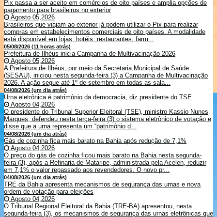
Pix passa a ser aceito em comércios de oito países e amplia opções de
pagamento para brasileiros no exterior
Agosto 05,2026
Brasileiros que viajam ao exterior já podem utilizar o Pix para realizar
compras em estabelecimentos comerciais de oito países. A modalidade
está disponível em lojas, hotéis, restaurantes, farm...
05/08/2026 (11 horas atrás)
Prefeitura de Ilhéus inicia Campanha de Multivacinação 2026
Agosto 05,2026
A Prefeitura de Ilhéus, por meio da Secretaria Municipal de Saúde
(SESAU), iniciou nesta segunda-feira (3) a Campanha de Multivacinação
2026. A ação segue até 1º de setembro em todas as sala...
04/08/2026 (um dia atrás)
Urna eletrônica é patrimônio da democracia, diz presidente do TSE
Agosto 04,2026
O presidente do Tribunal Superior Eleitoral (TSE), ministro Kassio Nunes
Marques, defendeu nesta terça-feira (3) o sistema eletrônico de votação e
disse que a urna representa um “patrimônio d...
04/08/2026 (um dia atrás)
Gás de cozinha fica mais barato na Bahia após redução de 7,1%
Agosto 04,2026
O preço do gás de cozinha ficou mais barato na Bahia nesta segunda-
feira (3), após a Refinaria de Mataripe, administrada pela Acelen, reduzir
em 7,1% o valor repassado aos revendedores. O novo pr...
04/08/2026 (um dia atrás)
TRE da Bahia apresenta mecanismos de segurança das urnas e nova
ordem de votação para eleições
Agosto 04,2026
O Tribunal Regional Eleitoral da Bahia (TRE-BA) apresentou, nesta
segunda-feira (3), os mecanismos de segurança das urnas eletrônicas que