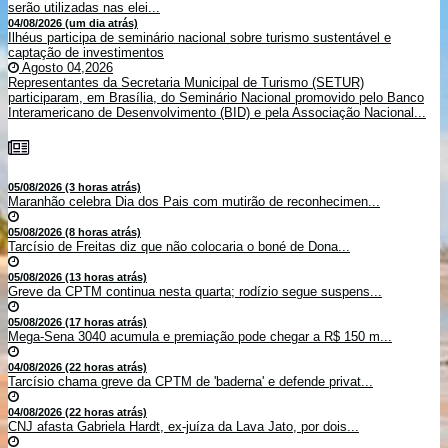
serão utilizadas nas elei...
04/08/2026 (um dia atrás)
Ilhéus participa de seminário nacional sobre turismo sustentável e
captação de investimentos
Agosto 04,2026
Representantes da Secretaria Municipal de Turismo (SETUR)
participaram, em Brasília, do Seminário Nacional promovido pelo Banco
Interamericano de Desenvolvimento (BID) e pela Associação Nacional...
05/08/2026 (3 horas atrás)
Maranhão celebra Dia dos Pais com mutirão de reconhecimen...
05/08/2026 (8 horas atrás)
Tarcísio de Freitas diz que não colocaria o boné de Dona...
05/08/2026 (13 horas atrás)
Greve da CPTM continua nesta quarta; rodízio segue suspens...
05/08/2026 (17 horas atrás)
Mega-Sena 3040 acumula e premiação pode chegar a R$ 150 m...
04/08/2026 (22 horas atrás)
Tarcísio chama greve da CPTM de 'baderna' e defende privat...
04/08/2026 (22 horas atrás)
CNJ afasta Gabriela Hardt, ex-juíza da Lava Jato, por dois...