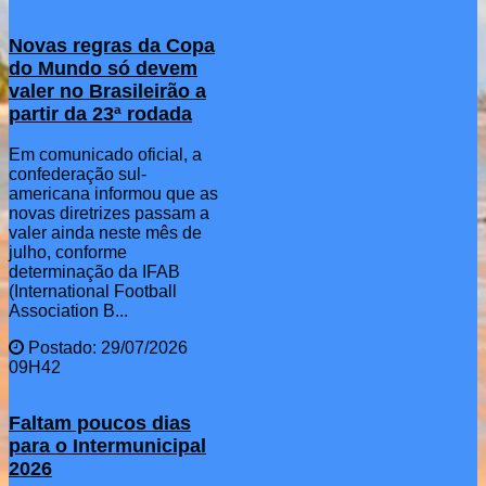
Novas regras da Copa
do Mundo só devem
valer no Brasileirão a
partir da 23ª rodada
Em comunicado oficial, a
confederação sul-
americana informou que as
novas diretrizes passam a
valer ainda neste mês de
julho, conforme
determinação da IFAB
(International Football
Association B...
Postado: 29/07/2026
09H42
Faltam poucos dias
para o Intermunicipal
2026