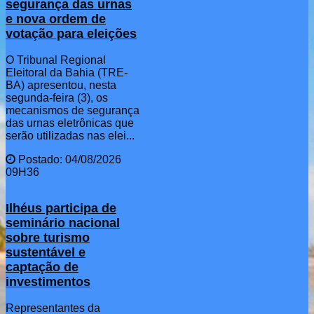
segurança das urnas
e nova ordem de
votação para eleições
O Tribunal Regional
Eleitoral da Bahia (TRE-
BA) apresentou, nesta
segunda-feira (3), os
mecanismos de segurança
das urnas eletrônicas que
serão utilizadas nas elei...
Postado: 04/08/2026
09H36
Ilhéus participa de
seminário nacional
sobre turismo
sustentável e
captação de
investimentos
Representantes da