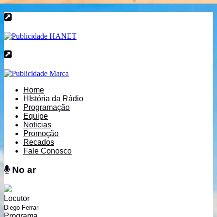
Home
HIstória da Rádio
Programação
Equipe
Noticias
Promoção
Recados
Fale Conosco
No ar
No ar
Locutor
Diego Ferrari
Programa