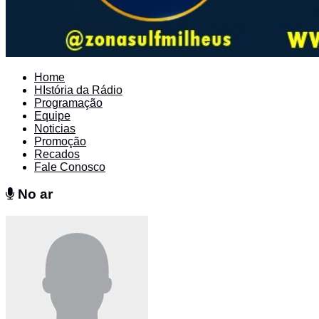
Home
HIstória da Rádio
Programação
Equipe
Noticias
Promoção
Recados
Fale Conosco
No ar
No ar