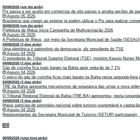
05/08/2026 (um dia atrás)
Pix passa a ser aceito em comércios de oito países e amplia opções de pag
Agosto 05,2026
Brasileiros que viajam ao exterior já podem utilizar o Pix para realizar co
05/08/2026 (um dia atrás)
Prefeitura de Ilhéus inicia Campanha de Multivacinação 2026
Agosto 05,2026
A Prefeitura de Ilhéus, por meio da Secretaria Municipal de Saúde (SESAU)
04/08/2026 (2 dias atrás)
Urna eletrônica é patrimônio da democracia, diz presidente do TSE
Agosto 04,2026
O presidente do Tribunal Superior Eleitoral (TSE), ministro Kassio Nunes Ma
04/08/2026 (2 dias atrás)
Gás de cozinha fica mais barato na Bahia após redução de 7,1%
Agosto 04,2026
O preço do gás de cozinha ficou mais barato na Bahia nesta segunda-feira (
04/08/2026 (2 dias atrás)
TRE da Bahia apresenta mecanismos de segurança das urnas e nova ordem
Agosto 04,2026
O Tribunal Regional Eleitoral da Bahia (TRE-BA) apresentou, nesta segunda-
04/08/2026 (2 dias atrás)
Ilhéus participa de seminário nacional sobre turismo sustentável e captaçã
Agosto 04,2026
Representantes da Secretaria Municipal de Turismo (SETUR) participaram, 
06/08/2026 (uma hora atrás)