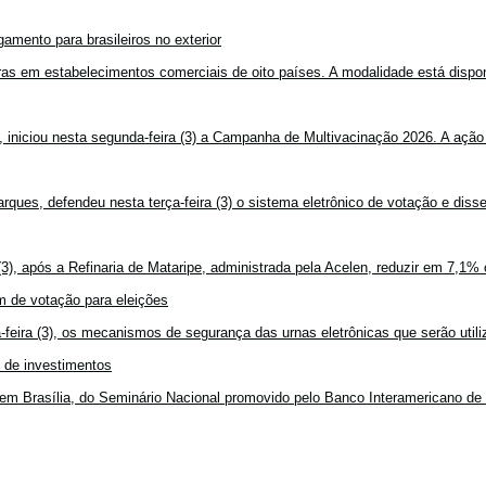
amento para brasileiros no exterior
mpras em estabelecimentos comerciais de oito países. A modalidade está disponí
, iniciou nesta segunda-feira (3) a Campanha de Multivacinação 2026. A ação
rques, defendeu nesta terça-feira (3) o sistema eletrônico de votação e disse
3), após a Refinaria de Mataripe, administrada pela Acelen, reduzir em 7,1% 
 de votação para eleições
feira (3), os mecanismos de segurança das urnas eletrônicas que serão utiliz
o de investimentos
em Brasília, do Seminário Nacional promovido pelo Banco Interamericano de 