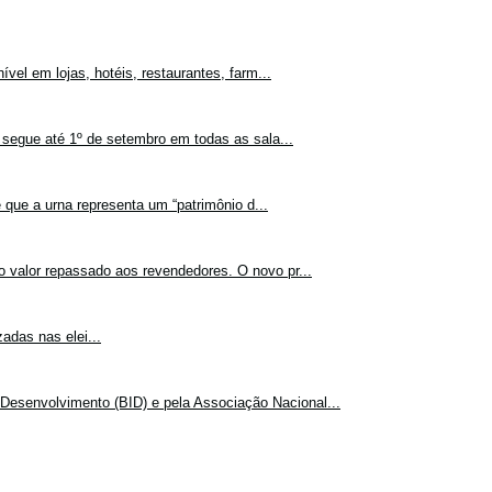
vel em lojas, hotéis, restaurantes, farm...
 segue até 1º de setembro em todas as sala...
 que a urna representa um “patrimônio d...
o valor repassado aos revendedores. O novo pr...
adas nas elei...
Desenvolvimento (BID) e pela Associação Nacional...