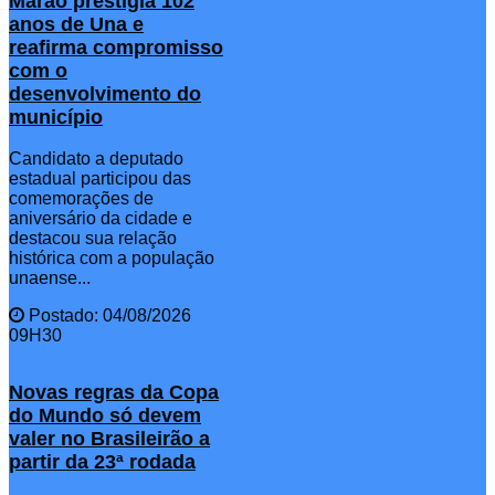
Marão prestigia 102
anos de Una e
reafirma compromisso
com o
desenvolvimento do
município
Candidato a deputado
estadual participou das
comemorações de
aniversário da cidade e
destacou sua relação
histórica com a população
unaense...
Postado: 04/08/2026
09H30
Novas regras da Copa
do Mundo só devem
valer no Brasileirão a
partir da 23ª rodada