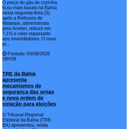
O preço do gás de cozinha
ficou mais barato na Bahia
nesta segunda-feira (3),
após a Refinaria de
Mataripe, administrada
pela Acelen, reduzir em
7,1% o valor repassado
aos revendedores. O novo
pr...
Postado: 04/08/2026
09H38
TRE da Bahia
apresenta
mecanismos de
segurança das urnas
e nova ordem de
votação para eleições
O Tribunal Regional
Eleitoral da Bahia (TRE-
BA) apresentou, nesta