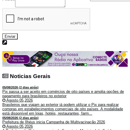
Enviar
Noticias Gerais
Noticias Gerais
05/08/2026 (2 dias atrás)
Pix passa a ser aceito em comércios de oito países e amplia opções de
pagamento para brasileiros no exterior
Agosto 05,2026
Brasileiros que viajam ao exterior já podem utilizar o Pix para realizar
compras em estabelecimentos comerciais de oito países. A modalidade
está disponível em lojas, hotéis, restaurantes, farm...
05/08/2026 (2 dias atrás)
Prefeitura de Ilhéus inicia Campanha de Multivacinação 2026
Agosto 05,2026