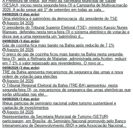
A Prefeitura de Ilhéus, por meio da Secretaria Municipal de Saúde
(SESAU), iniciou nesta segunda-feira (3) a Campanha de Multivacinação
2026. A ação segue até 1º de setembro em todas as sala...
04/08/2026 (3 dias atrás)
Urna eletrônica é patrimônio da democracia, diz presidente do TSE
Agosto 04,2026
O presidente do Tribunal Superior Eleitoral (TSE), ministro Kassio Nunes
Marques, defendeu nesta terça-feira (3) o sistema eletrônico de votação e
disse que a urna representa um “patrimônio d...
04/08/2026 (3 dias atrás)
Gás de cozinha fica mais barato na Bahia após redução de 7,1%
Agosto 04,2026
O preço do gás de cozinha ficou mais barato na Bahia nesta segunda-
feira (3), após a Refinaria de Mataripe, administrada pela Acelen, reduzir
em 7,1% o valor repassado aos revendedores. O novo pr...
04/08/2026 (3 dias atrás)
TRE da Bahia apresenta mecanismos de segurança das urnas e nova
ordem de votação para eleições
Agosto 04,2026
O Tribunal Regional Eleitoral da Bahia (TRE-BA) apresentou, nesta
segunda-feira (3), os mecanismos de segurança das urnas eletrônicas que
serão utilizadas nas elei...
04/08/2026 (3 dias atrás)
Ilhéus participa de seminário nacional sobre turismo sustentável e
captação de investimentos
Agosto 04,2026
Representantes da Secretaria Municipal de Turismo (SETUR)
participaram, em Brasília, do Seminário Nacional promovido pelo Banco
Interamericano de Desenvolvimento (BID) e pela Associação Nacional...