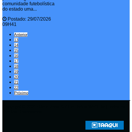
comunidade futebolística
do estado uma...
Postado: 29/07/2026
09H41
Anterior
13
14
15
16
17
18
19
20
21
22
Próximo
Copyright © 2021 Rádio Zona Sul Fm Ilhéus WEB Ba | Todos os
Direitos Reservados