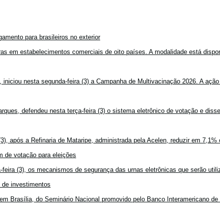
amento para brasileiros no exterior
mpras em estabelecimentos comerciais de oito países. A modalidade está disponí
, iniciou nesta segunda-feira (3) a Campanha de Multivacinação 2026. A ação
rques, defendeu nesta terça-feira (3) o sistema eletrônico de votação e disse
3), após a Refinaria de Mataripe, administrada pela Acelen, reduzir em 7,1% 
 de votação para eleições
feira (3), os mecanismos de segurança das urnas eletrônicas que serão utiliz
o de investimentos
em Brasília, do Seminário Nacional promovido pelo Banco Interamericano de 