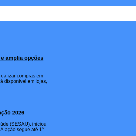
s e amplia opções
a realizar compras em
á disponível em lojas,
nação 2026
Saúde (SESAU), iniciou
 A ação segue até 1º