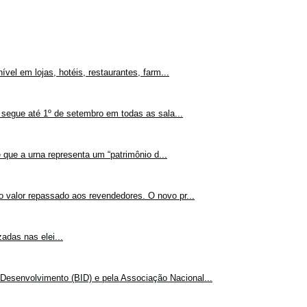
vel em lojas, hotéis, restaurantes, farm...
 segue até 1º de setembro em todas as sala...
 que a urna representa um “patrimônio d...
o valor repassado aos revendedores. O novo pr...
adas nas elei...
Desenvolvimento (BID) e pela Associação Nacional...