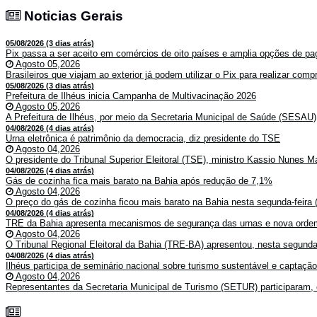
Noticias Gerais
Noticias Gerais
05/08/2026 (3 dias atrás)
Pix passa a ser aceito em comércios de oito países e amplia opções de pag
Agosto 05,2026
Brasileiros que viajam ao exterior já podem utilizar o Pix para realizar co
05/08/2026 (3 dias atrás)
Prefeitura de Ilhéus inicia Campanha de Multivacinação 2026
Agosto 05,2026
A Prefeitura de Ilhéus, por meio da Secretaria Municipal de Saúde (SESAU)
04/08/2026 (4 dias atrás)
Urna eletrônica é patrimônio da democracia, diz presidente do TSE
Agosto 04,2026
O presidente do Tribunal Superior Eleitoral (TSE), ministro Kassio Nunes Ma
04/08/2026 (4 dias atrás)
Gás de cozinha fica mais barato na Bahia após redução de 7,1%
Agosto 04,2026
O preço do gás de cozinha ficou mais barato na Bahia nesta segunda-feira (
04/08/2026 (4 dias atrás)
TRE da Bahia apresenta mecanismos de segurança das urnas e nova ordem
Agosto 04,2026
O Tribunal Regional Eleitoral da Bahia (TRE-BA) apresentou, nesta segunda-
04/08/2026 (4 dias atrás)
Ilhéus participa de seminário nacional sobre turismo sustentável e captaçã
Agosto 04,2026
Representantes da Secretaria Municipal de Turismo (SETUR) participaram, 