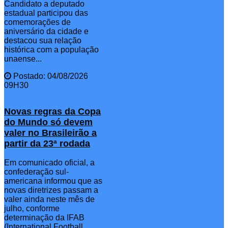
Candidato a deputado
estadual participou das
comemorações de
aniversário da cidade e
destacou sua relação
histórica com a população
unaense...
Postado: 04/08/2026
09H30
Novas regras da Copa
do Mundo só devem
valer no Brasileirão a
partir da 23ª rodada
Em comunicado oficial, a
confederação sul-
americana informou que as
novas diretrizes passam a
valer ainda neste mês de
julho, conforme
determinação da IFAB
(International Football