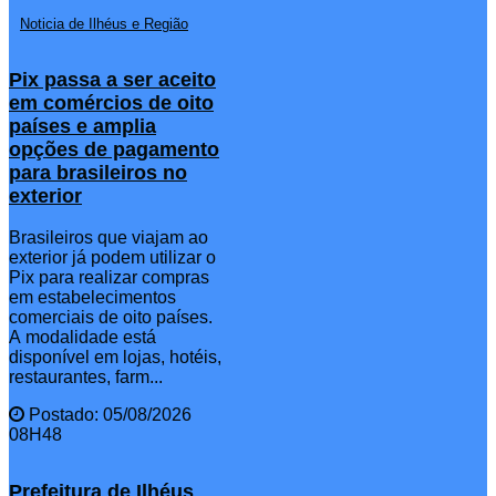
Noticia de Ilhéus e Região
Pix passa a ser aceito
em comércios de oito
países e amplia
opções de pagamento
para brasileiros no
exterior
Brasileiros que viajam ao
exterior já podem utilizar o
Pix para realizar compras
em estabelecimentos
comerciais de oito países.
A modalidade está
disponível em lojas, hotéis,
restaurantes, farm...
Postado: 05/08/2026
08H48
Prefeitura de Ilhéus