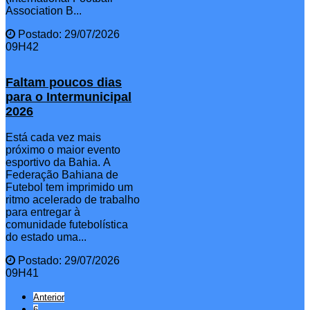
Association B...
Postado: 29/07/2026
09H42
Faltam poucos dias
para o Intermunicipal
2026
Está cada vez mais
próximo o maior evento
esportivo da Bahia. A
Federação Bahiana de
Futebol tem imprimido um
ritmo acelerado de trabalho
para entregar à
comunidade futebolística
do estado uma...
Postado: 29/07/2026
09H41
Anterior
6