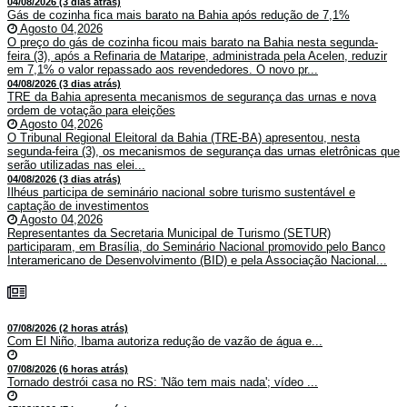
04/08/2026 (3 dias atrás)
Gás de cozinha fica mais barato na Bahia após redução de 7,1%
Agosto 04,2026
O preço do gás de cozinha ficou mais barato na Bahia nesta segunda-
feira (3), após a Refinaria de Mataripe, administrada pela Acelen, reduzir
em 7,1% o valor repassado aos revendedores. O novo pr...
04/08/2026 (3 dias atrás)
TRE da Bahia apresenta mecanismos de segurança das urnas e nova
ordem de votação para eleições
Agosto 04,2026
O Tribunal Regional Eleitoral da Bahia (TRE-BA) apresentou, nesta
segunda-feira (3), os mecanismos de segurança das urnas eletrônicas que
serão utilizadas nas elei...
04/08/2026 (3 dias atrás)
Ilhéus participa de seminário nacional sobre turismo sustentável e
captação de investimentos
Agosto 04,2026
Representantes da Secretaria Municipal de Turismo (SETUR)
participaram, em Brasília, do Seminário Nacional promovido pelo Banco
Interamericano de Desenvolvimento (BID) e pela Associação Nacional...
07/08/2026 (2 horas atrás)
Com El Niño, Ibama autoriza redução de vazão de água e...
07/08/2026 (6 horas atrás)
Tornado destrói casa no RS: 'Não tem mais nada'; vídeo ...