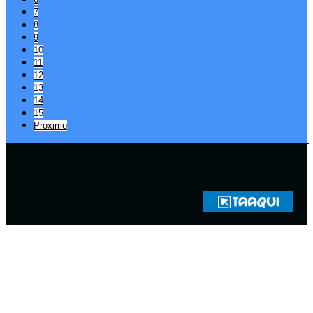
7
8
9
10
11
12
13
14
15
Próximo
Copyright © 2021 Rádio Zona Sul Fm Ilhéus WEB Ba | Todos os
Direitos Reservados