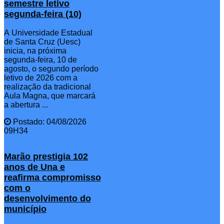
semestre letivo
segunda-feira (10)
A Universidade Estadual
de Santa Cruz (Uesc)
inicia, na próxima
segunda-feira, 10 de
agosto, o segundo período
letivo de 2026 com a
realização da tradicional
Aula Magna, que marcará
a abertura ...
Postado: 04/08/2026
09H34
Marão prestigia 102
anos de Una e
reafirma compromisso
com o
desenvolvimento do
município