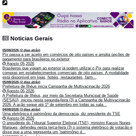
Noticias Gerais
Noticias Gerais
05/08/2026 (2 dias atrás)
Pix passa a ser aceito em comércios de oito países e amplia opções de
pagamento para brasileiros no exterior
Agosto 05,2026
Brasileiros que viajam ao exterior já podem utilizar o Pix para realizar
compras em estabelecimentos comerciais de oito países. A modalidade
está disponível em lojas, hotéis, restaurantes, farm...
05/08/2026 (2 dias atrás)
Prefeitura de Ilhéus inicia Campanha de Multivacinação 2026
Agosto 05,2026
A Prefeitura de Ilhéus, por meio da Secretaria Municipal de Saúde
(SESAU), iniciou nesta segunda-feira (3) a Campanha de Multivacinação
2026. A ação segue até 1º de setembro em todas as sala...
04/08/2026 (3 dias atrás)
Urna eletrônica é patrimônio da democracia, diz presidente do TSE
Agosto 04,2026
O presidente do Tribunal Superior Eleitoral (TSE), ministro Kassio Nunes
Marques, defendeu nesta terça-feira (3) o sistema eletrônico de votação e
disse que a urna representa um “patrimônio d...