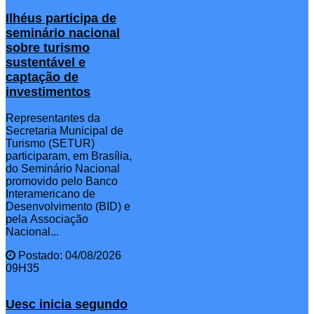
Ilhéus participa de
seminário nacional
sobre turismo
sustentável e
captação de
investimentos
Representantes da
Secretaria Municipal de
Turismo (SETUR)
participaram, em Brasília,
do Seminário Nacional
promovido pelo Banco
Interamericano de
Desenvolvimento (BID) e
pela Associação
Nacional...
Postado: 04/08/2026
09H35
Uesc inicia segundo