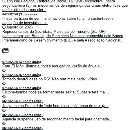
O Tribunal Regional Eleitoral da Bahia (TRE-BA) apresentou, nesta
segunda-feira (3), os mecanismos de segurança das urnas eletrônicas que
serão utilizadas nas elei...
04/08/2026 (3 dias atrás)
Ilhéus participa de seminário nacional sobre turismo sustentável e
captação de investimentos
Agosto 04,2026
Representantes da Secretaria Municipal de Turismo (SETUR)
participaram, em Brasília, do Seminário Nacional promovido pelo Banco
Interamericano de Desenvolvimento (BID) e pela Associação Nacional...
07/08/2026 (3 horas atrás)
Com El Niño, Ibama autoriza redução de vazão de água e...
07/08/2026 (6 horas atrás)
Tornado destrói casa no RS: 'Não tem mais nada'; vídeo ...
07/08/2026 (7 horas atrás)
Ciclone-bomba pode se formar nesta sexta; Sudeste terá mai...
06/08/2026 (13 horas atrás)
Janja chama Discord de 'rede horrorosa' após caso de suic�...
06/08/2026 (16 horas atrás)
Agência suspende uso de reconhecimento facial para chamada...
06/08/2026 (17 horas atrás)