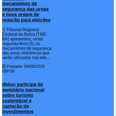
mecanismos de
segurança das urnas
e nova ordem de
votação para eleições
O Tribunal Regional
Eleitoral da Bahia (TRE-
BA) apresentou, nesta
segunda-feira (3), os
mecanismos de segurança
das urnas eletrônicas que
serão utilizadas nas elei...
Postado: 04/08/2026
09H36
Ilhéus participa de
seminário nacional
sobre turismo
sustentável e
captação de
investimentos