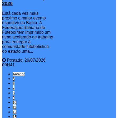
2026
Está cada vez mais
próximo o maior evento
esportivo da Bahia. A
Federação Bahiana de
Futebol tem imprimido um
ritmo acelerado de trabalho
para entregar à
comunidade futebolística
do estado uma...
Postado: 29/07/2026
09H41
Anterior
5
6
7
8
9
10
11
12
13