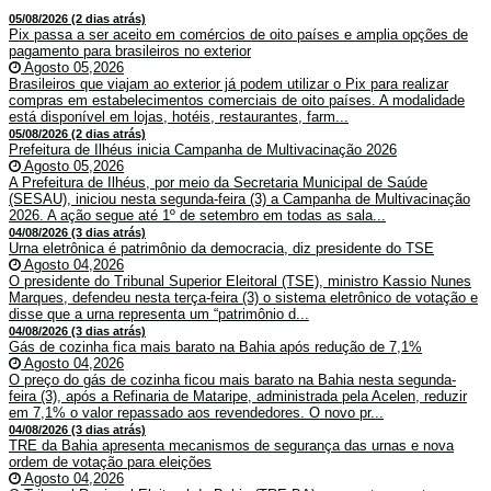
05/08/2026 (2 dias atrás)
Pix passa a ser aceito em comércios de oito países e amplia opções de
pagamento para brasileiros no exterior
Agosto 05,2026
Brasileiros que viajam ao exterior já podem utilizar o Pix para realizar
compras em estabelecimentos comerciais de oito países. A modalidade
está disponível em lojas, hotéis, restaurantes, farm...
05/08/2026 (2 dias atrás)
Prefeitura de Ilhéus inicia Campanha de Multivacinação 2026
Agosto 05,2026
A Prefeitura de Ilhéus, por meio da Secretaria Municipal de Saúde
(SESAU), iniciou nesta segunda-feira (3) a Campanha de Multivacinação
2026. A ação segue até 1º de setembro em todas as sala...
04/08/2026 (3 dias atrás)
Urna eletrônica é patrimônio da democracia, diz presidente do TSE
Agosto 04,2026
O presidente do Tribunal Superior Eleitoral (TSE), ministro Kassio Nunes
Marques, defendeu nesta terça-feira (3) o sistema eletrônico de votação e
disse que a urna representa um “patrimônio d...
04/08/2026 (3 dias atrás)
Gás de cozinha fica mais barato na Bahia após redução de 7,1%
Agosto 04,2026
O preço do gás de cozinha ficou mais barato na Bahia nesta segunda-
feira (3), após a Refinaria de Mataripe, administrada pela Acelen, reduzir
em 7,1% o valor repassado aos revendedores. O novo pr...
04/08/2026 (3 dias atrás)
TRE da Bahia apresenta mecanismos de segurança das urnas e nova
ordem de votação para eleições
Agosto 04,2026