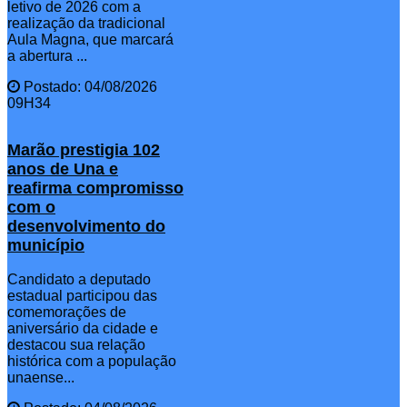
letivo de 2026 com a
realização da tradicional
Aula Magna, que marcará
a abertura ...
Postado: 04/08/2026
09H34
Marão prestigia 102
anos de Una e
reafirma compromisso
com o
desenvolvimento do
município
Candidato a deputado
estadual participou das
comemorações de
aniversário da cidade e
destacou sua relação
histórica com a população
unaense...