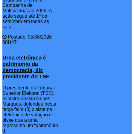
Campanha de
Multivacinação 2026. A
ação segue até 1º de
setembro em todas as
sala...
Postado: 05/08/2026
08H47
Urna eletrônica é
patrimônio da
democracia, diz
presidente do TSE
O presidente do Tribunal
Superior Eleitoral (TSE),
ministro Kassio Nunes
Marques, defendeu nesta
terça-feira (3) o sistema
eletrônico de votação e
disse que a urna
representa um “patrimônio
d...