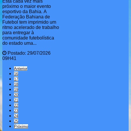
Está cada vez mais
próximo o maior evento
esportivo da Bahia. A
Federação Bahiana de
Futebol tem imprimido um
ritmo acelerado de trabalho
para entregar à
comunidade futebolística
do estado uma...
Postado: 29/07/2026
09H41
Anterior
16
17
18
19
20
21
22
23
24
25
Próximo