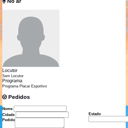
No ar
No ar
Locutor
Sem Locutor
Programa
Programa Placar Esportivo
Pedidos
Pedidos
Nome
Estado
Cidade
Pedido