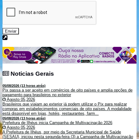
Enviar
Noticias Gerais
Noticias Gerais
05/08/2026 (13 horas atrás)
Pix passa a ser aceito em comércios de oito países e amplia opções de
pagamento para brasileiros no exterior
Agosto 05,2026
Brasileiros que viajam ao exterior já podem utilizar o Pix para realizar
compras em estabelecimentos comerciais de oito países. A modalidade
está disponível em lojas, hotéis, restaurantes, farm...
05/08/2026 (13 horas atrás)
Prefeitura de Ilhéus inicia Campanha de Multivacinação 2026
Agosto 05,2026
A Prefeitura de Ilhéus, por meio da Secretaria Municipal de Saúde
(SESAU), iniciou nesta segunda-feira (3) a Campanha de Multivacinação