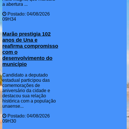
a abertura ...
Postado: 04/08/2026
09H34
Marão prestigia 102
anos de Una e
reafirma compromisso
com o
desenvolvimento do
município
Candidato a deputado
estadual participou das
comemorações de
aniversário da cidade e
destacou sua relação
histórica com a população
unaense...
Postado: 04/08/2026
09H30