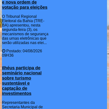
e nova ordem de
votação para eleições
O Tribunal Regional
Eleitoral da Bahia (TRE-
BA) apresentou, nesta
segunda-feira (3), os
mecanismos de segurança
das urnas eletrônicas que
serão utilizadas nas elei...
Postado: 04/08/2026
09H36
Ilhéus participa de
seminário nacional
sobre turismo
sustentável e
captação de
investimentos
Representantes da
Secretaria Municipal de