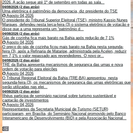
2026. A ação segue até 1º de setembro em todas as sala...
04/08/2026 (2 dias atrás)
Urna eletrônica é patrimônio da democracia, diz presidente do TSE
Agosto 04,2026
O presidente do Tribunal Superior Eleitoral (TSE), ministro Kassio Nunes
Marques, defendeu nesta terça-feira (3) o sistema eletrônico de votação e
disse que a urna representa um “patrimônio d...
04/08/2026 (2 dias atrás)
Gás de cozinha fica mais barato na Bahia após redução de 7,1%
Agosto 04,2026
O preço do gás de cozinha ficou mais barato na Bahia nesta segunda-
feira (3), após a Refinaria de Mataripe, administrada pela Acelen, reduzir
em 7,1% o valor repassado aos revendedores. O novo pr...
04/08/2026 (2 dias atrás)
TRE da Bahia apresenta mecanismos de segurança das urnas e nova
ordem de votação para eleições
Agosto 04,2026
O Tribunal Regional Eleitoral da Bahia (TRE-BA) apresentou, nesta
segunda-feira (3), os mecanismos de segurança das urnas eletrônicas que
serão utilizadas nas elei...
04/08/2026 (2 dias atrás)
Ilhéus participa de seminário nacional sobre turismo sustentável e
captação de investimentos
Agosto 04,2026
Representantes da Secretaria Municipal de Turismo (SETUR)
participaram, em Brasília, do Seminário Nacional promovido pelo Banco
Interamericano de Desenvolvimento (BID) e pela Associação Nacional...