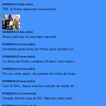
04/08/2026 (3 dias atrás)
TRE da Bahia apresenta mecanismos de segurança das urnas e nova ordem de votação para eleições
04/08/2026 (3 dias atrás)
Ilhéus participa de seminário nacional sobre turismo sustentável e captação de investimentos
07/08/2026 (4 horas atrás)
Estudante perde bolsa do Prouni após extratos com apostas ...
07/08/2026 (5 horas atrás)
Lei Maria da Penha completa 20 anos como marco no combate �...
07/08/2026 (6 horas atrás)
'Foi um crime aéreo', diz parente de vítima da Voepass ...
07/08/2026 (8 horas atrás)
Com El Niño, Ibama autoriza redução de vazão de água e...
07/08/2026 (11 horas atrás)
Tornado destrói casa no RS: 'Não tem mais nada'; vídeo ...
07/08/2026 (12 horas atrás)