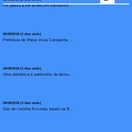
Pix passa a ser aceito em comércios de oito países e amplia opções de pagamento para brasileiros no exterior
05/08/2026 (2 dias atrás)
Prefeitura de Ilhéus inicia Campanha de Multivacinação 2026
04/08/2026 (3 dias atrás)
Urna eletrônica é patrimônio da democracia, diz presidente do TSE
04/08/2026 (3 dias atrás)
Gás de cozinha fica mais barato na Bahia após redução de 7,1%