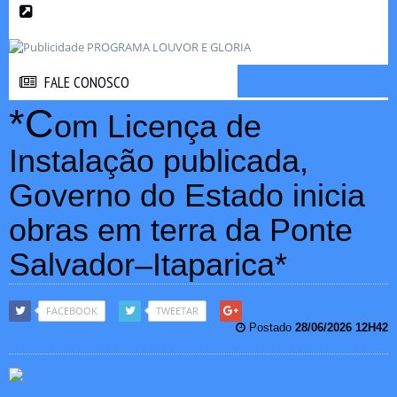
FALE CONOSCO
FALE CONOSCO
*C
om Licença de
Instalação publicada,
Governo do Estado inicia
obras em terra da Ponte
Salvador–Itaparica*
FACEBOOK
TWEETAR
Postado
28/06/2026 12H42