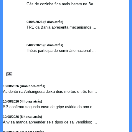
Gás de cozinha fica mais barato na Bahia após redução de 7,1%
04/08/2026 (6 dias atrás)
TRE da Bahia apresenta mecanismos de segurança das urnas e nova ordem de votação para eleições
04/08/2026 (6 dias atrás)
Ilhéus participa de seminário nacional sobre turismo sustentável e captação de investimentos
10/08/2026 (uma hora atrás)
Acidente na Anhanguera deixa dois mortos e três feridos ...
10/08/2026 (4 horas atrás)
SP confirma segundo caso de gripe aviária do ano em ave en...
10/08/2026 (8 horas atrás)
Anvisa manda apreender seis tipos de sal vendidos; veja a l...