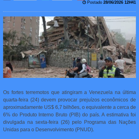
Postado
28/06/2026 12H41
Os fortes terremotos que atingiram a Venezuela na última
quarta-feira (24) devem provocar prejuízos econômicos de
aproximadamente US$ 6,7 bilhões, o equivalente a cerca de
6% do Produto Interno Bruto (PIB) do país. A estimativa foi
divulgada na sexta-feira (26) pelo Programa das Nações
Unidas para o Desenvolvimento (PNUD).