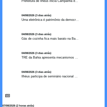
Prefeitura de Ilhéus inicia Campanha de Multivacinação 2026
04/08/2026 (3 dias atrás)
Urna eletrônica é patrimônio da democracia, diz presidente do TSE
04/08/2026 (3 dias atrás)
Gás de cozinha fica mais barato na Bahia após redução de 7,1%
04/08/2026 (3 dias atrás)
TRE da Bahia apresenta mecanismos de segurança das urnas e nova ordem de votação para eleições
04/08/2026 (3 dias atrás)
Ilhéus participa de seminário nacional sobre turismo sustentável e captação de investimentos
07/08/2026 (2 horas atrás)