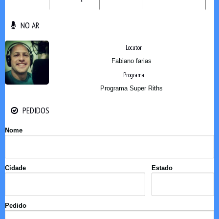
NO AR
NO AR
Locutor
Fabiano farias
Programa
Programa Super Riths
PEDIDOS
PEDIDOS
Nome
Cidade
Estado
Pedido