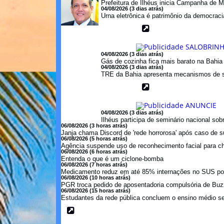
Prefeitura de Ilhéus inicia Campanha de M
04/08/2026 (3 dias atrás)
Urna eletrônica é patrimônio da democraci
04/08/2026 (3 dias atrás)
Gás de cozinha fica mais barato na Bahi
04/08/2026 (3 dias atrás)
TRE da Bahia apresenta mecanismos de s
04/08/2026 (3 dias atrás)
Ilhéus participa de seminário nacional so
06/08/2026 (3 horas atrás)
Janja chama Discord de 'rede horrorosa' após caso de s
06/08/2026 (5 horas atrás)
Agência suspende uso de reconhecimento facial para c
06/08/2026 (6 horas atrás)
Entenda o que é um ciclone-bomba
06/08/2026 (7 horas atrás)
Medicamento reduz em até 85% internações no SUS por 
06/08/2026 (10 horas atrás)
PGR troca pedido de aposentadoria compulsória de Buzzi
06/08/2026 (15 horas atrás)
Estudantes da rede pública concluem o ensino médio se