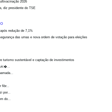
ultivacinação 2026
a, diz presidente do TSE
a após redução de 7,1%
egurança das urnas e nova ordem de votação para eleições
bre turismo sustentável e captação de investimentos
uic�...
hamada...
fibr...
 por...
m do...