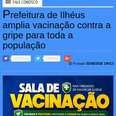
FALE CONOSCO
P
refeitura de Ilhéus
amplia vacinação contra a
gripe para toda a
população
FACEBOOK
TWEETAR
Postado
02/06/2026 14H13