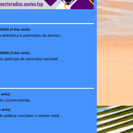
8/2026 (3 dias atrás)
Urna eletrônica é patrimônio da democracia, diz presidente do TSE
8/2026 (3 dias atrás)
Ilhéus participa de seminário nacional sobre turismo sustentável e captação de investimentos
 atrás)
um ciclone-bomba
 atrás)
Estudantes da rede pública concluem o ensino médio sem do...