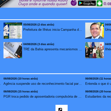
05/08/2026 (2 dias atrás)
04/0
mento para brasileiros no exterior
Prefeitura de Ilhéus inicia Campanha de Multivacinação 2026
04/08/2026 (3 dias atrás)
04/0
redução de 7,1%
TRE da Bahia apresenta mecanismos de segurança das urnas e nova ordem de votação para eleições
06/08/2026 (10 horas atrás)
06/08/2026 (11 horas
aso de suic�...
Agência suspende uso de reconhecimento facial para chamada...
Entenda o que é 
06/08/2026 (15 horas atrás)
06/08/2026 (20 horas
PGR troca pedido de aposentadoria compulsória de Buzzi por...