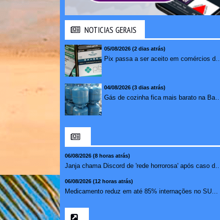
NOTICIAS GERAIS
05/08/2026 (2 dias atrás)
Pix passa a ser aceito em comércios de oito países e amplia opções de paga
04/08/2026 (3 dias atrás)
Gás de cozinha fica mais barato na Bahia após 
06/08/2026 (8 horas atrás)
Janja chama Discord de 'rede horrorosa' após c
06/08/2026 (12 horas atrás)
Medicamento reduz em até 85% internações no SUS por fibr...