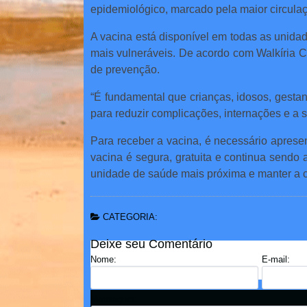
epidemiológico, marcado pela maior circulação
A vacina está disponível em todas as unida
mais vulneráveis. De acordo com Walkíria C
de prevenção.
“É fundamental que crianças, idosos, gest
para reduzir complicações, internações e a 
Para receber a vacina, é necessário apresen
vacina é segura, gratuita e continua sendo 
unidade de saúde mais próxima e manter a c
CATEGORIA:
Deixe seu Comentário
Nome:
E-mail:
Mensagem: