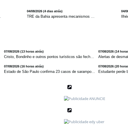
04/08/2026 (4 dias atrás)
04/0
redução de 7,1%
TRE da Bahia apresenta mecanismos de segurança das urnas e nova ordem de votação para eleições
07/08/2026 (13 horas atrás)
07/08/2026 (14 horas
ta atlâ...
Cristo, Bondinho e outros pontos turísticos são fechados ...
07/08/2026 (16 horas atrás)
07/08/2026 (20 horas
m ...
Estado de São Paulo confirma 23 casos de sarampo; 16 não ...