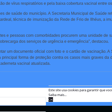
 de vírus respiratórios e pela baixa cobertura vacinal entre os 
des de saúde do município. A Secretaria Municipal de Saúde re
ardeal, técnica de imunização da Rede de Frio de Ilhéus, a im
antes e pessoas com comorbidades procurem uma unidade de saú
sobrecarga dos serviços de urgência e emergência”, destacou.
tar um documento oficial com foto e o cartão de vacinação. A
a principal forma de proteção contra os casos mais graves da
aderneta vacinal atualizada.
Este site usa cookies para garantir que v
Saiba mais...
OK