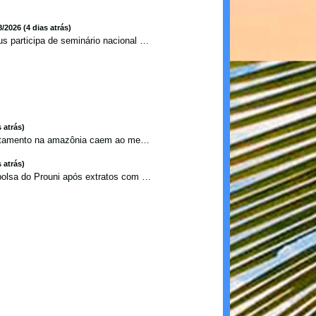
8/2026 (4 dias atrás)
Ilhéus participa de seminário nacional sobre turismo sustentável e captação de investimentos
 atrás)
Alertas de desmatamento na amazônia caem ao menor patamar ...
 atrás)
Estudante perde bolsa do Prouni após extratos com apostas ...