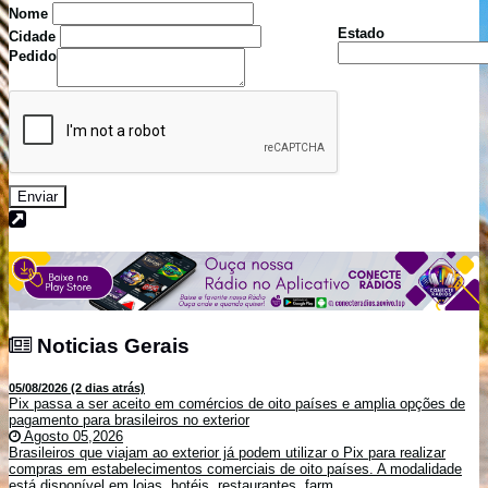
Nome
Estado
Cidade
Pedido
Enviar
Noticias Gerais
Noticias Gerais
05/08/2026 (2 dias atrás)
Pix passa a ser aceito em comércios de oito países e amplia opções de
pagamento para brasileiros no exterior
Agosto 05,2026
Brasileiros que viajam ao exterior já podem utilizar o Pix para realizar
compras em estabelecimentos comerciais de oito países. A modalidade
está disponível em lojas, hotéis, restaurantes, farm...