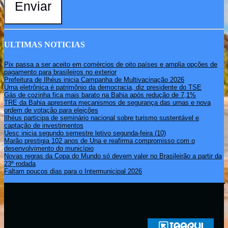
Enviar
ULTIMAS NOTICIAS
Pix passa a ser aceito em comércios de oito países e amplia opções de
pagamento para brasileiros no exterior
Prefeitura de Ilhéus inicia Campanha de Multivacinação 2026
Urna eletrônica é patrimônio da democracia, diz presidente do TSE
Gás de cozinha fica mais barato na Bahia após redução de 7,1%
TRE da Bahia apresenta mecanismos de segurança das urnas e nova
ordem de votação para eleições
Ilhéus participa de seminário nacional sobre turismo sustentável e
captação de investimentos
Uesc inicia segundo semestre letivo segunda-feira (10)
Marão prestigia 102 anos de Una e reafirma compromisso com o
desenvolvimento do município
Novas regras da Copa do Mundo só devem valer no Brasileirão a partir da
23ª rodada
Faltam poucos dias para o Intermunicipal 2026
Copyright © 2021 Rádio Zona Sul Fm Ilhéus WEB Ba | Todos os
Direitos Reservados