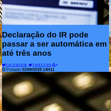
Declaração do IR pode
passar a ser automática em
até três anos
FACEBOOK
TWEETAR
Postado
02/06/2026 14H11