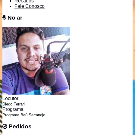
Recados
Fale Conosco
No ar
No ar
Locutor
Diego Ferrari
Programa
Programa Baú Sertanejo
Pedidos
Pedidos