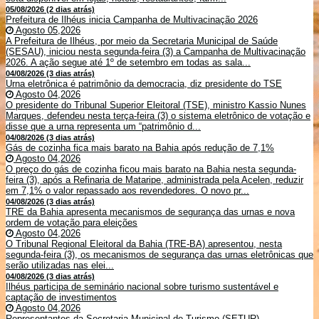
05/08/2026 (2 dias atrás)
Prefeitura de Ilhéus inicia Campanha de Multivacinação 2026
Agosto 05,2026
A Prefeitura de Ilhéus, por meio da Secretaria Municipal de Saúde
(SESAU), iniciou nesta segunda-feira (3) a Campanha de Multivacinação
2026. A ação segue até 1º de setembro em todas as sala...
04/08/2026 (3 dias atrás)
Urna eletrônica é patrimônio da democracia, diz presidente do TSE
Agosto 04,2026
O presidente do Tribunal Superior Eleitoral (TSE), ministro Kassio Nunes
Marques, defendeu nesta terça-feira (3) o sistema eletrônico de votação e
disse que a urna representa um “patrimônio d...
04/08/2026 (3 dias atrás)
Gás de cozinha fica mais barato na Bahia após redução de 7,1%
Agosto 04,2026
O preço do gás de cozinha ficou mais barato na Bahia nesta segunda-
feira (3), após a Refinaria de Mataripe, administrada pela Acelen, reduzir
em 7,1% o valor repassado aos revendedores. O novo pr...
04/08/2026 (3 dias atrás)
TRE da Bahia apresenta mecanismos de segurança das urnas e nova
ordem de votação para eleições
Agosto 04,2026
O Tribunal Regional Eleitoral da Bahia (TRE-BA) apresentou, nesta
segunda-feira (3), os mecanismos de segurança das urnas eletrônicas que
serão utilizadas nas elei...
04/08/2026 (3 dias atrás)
Ilhéus participa de seminário nacional sobre turismo sustentável e
captação de investimentos
Agosto 04,2026
Representantes da Secretaria Municipal de Turismo (SETUR)