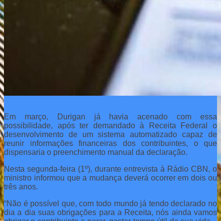
Em março, Durigan já havia acenado com essa
possibilidade, após ter demandado à Receita Federal o
desenvolvimento de um sistema automatizado capaz de
reunir informações financeiras dos contribuintes, o que
dispensaria o preenchimento manual da declaração.
Nesta segunda-feira (1º), durante entrevista à Rádio CBN, o
ministro informou que a mudança deverá ocorrer em dois ou
três anos.
“Não é possível que, com todo mundo já tendo declarado no
dia a dia suas obrigações para a Receita, nós ainda vamos