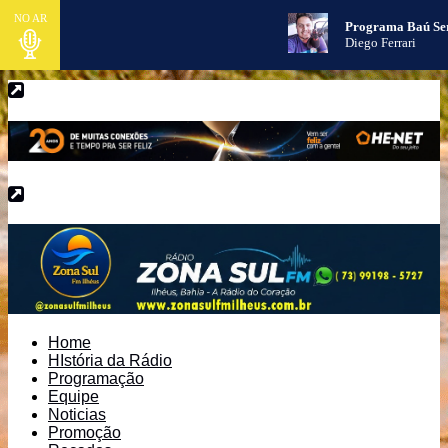
NO AR
Programa Baú Se
Diego Ferrari
Home
HIstória da Rádio
Programação
Equipe
Noticias
Promoção