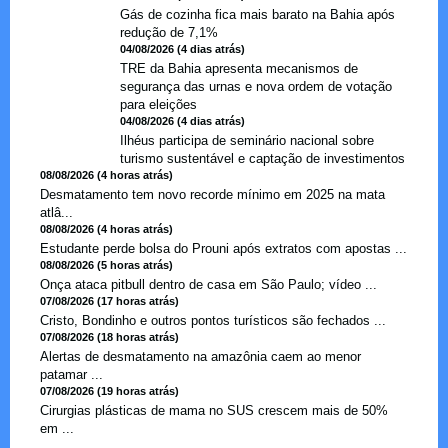
Gás de cozinha fica mais barato na Bahia após
redução de 7,1%
04/08/2026 (4 dias atrás)
TRE da Bahia apresenta mecanismos de
segurança das urnas e nova ordem de votação
para eleições
04/08/2026 (4 dias atrás)
Ilhéus participa de seminário nacional sobre
turismo sustentável e captação de investimentos
08/08/2026 (4 horas atrás)
Desmatamento tem novo recorde mínimo em 2025 na mata
atlâ...
08/08/2026 (4 horas atrás)
Estudante perde bolsa do Prouni após extratos com apostas ...
08/08/2026 (5 horas atrás)
Onça ataca pitbull dentro de casa em São Paulo; vídeo ...
07/08/2026 (17 horas atrás)
Cristo, Bondinho e outros pontos turísticos são fechados ...
07/08/2026 (18 horas atrás)
Alertas de desmatamento na amazônia caem ao menor
patamar ...
07/08/2026 (19 horas atrás)
Cirurgias plásticas de mama no SUS crescem mais de 50%
em ...