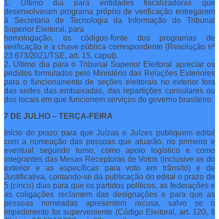
1. Último dia para entidades fiscalizadoras que
desenvolveram programa próprio de verificação entregarem
à Secretaria de Tecnologia da Informação do Tribunal
Superior Eleitoral, para
homologação, os códigos-fonte dos programas de
verificação e a chave pública correspondente (Resolução nº
23.673/2021/TSE, art. 15, caput).
2. Último dia para o Tribunal Superior Eleitoral apreciar os
pedidos formulados pelo Ministério das Relações Exteriores
para o funcionamento de seções eleitorais no exterior fora
das sedes das embaixadas, das repartições consulares ou
dos locais em que funcionem serviços do governo brasileiro.
7 DE JULHO – TERÇA-FEIRA
Início do prazo para que Juízas e Juízes publiquem edital
com a nomeação das pessoas que atuarão, no primeiro e
eventual segundo turno, como apoio logístico e como
integrantes das Mesas Receptoras de Votos (inclusive as do
exterior e as específicas para voto em trânsito) e de
Justificativa, contando-se da publicação do edital o prazo de
5 (cinco) dias para que os partidos políticos, as federações e
as coligações reclamem das designações e para que as
pessoas nomeadas apresentem recusa, salvo se o
impedimento for superveniente (Código Eleitoral, art. 120, §