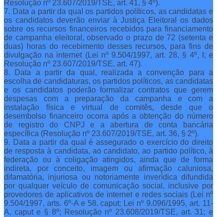
Resolução nº 23.607/2019/TSE, art. 41, § 4º).
7. Data a partir da qual os partidos políticos, as candidatas e
os candidatos deverão enviar à Justiça Eleitoral os dados
sobre os recursos financeiros recebidos para financiamento
de campanha eleitoral, observado o prazo de 72 (setenta e
duas) horas do recebimento desses recursos, para fins de
divulgação na internet (Lei nº 9.504/1997, art. 28, § 4º, I; e
Resolução nº 23.607/2019/TSE, art. 47).
8. Data a partir da qual, realizada a convenção para a
escolha de candidaturas, os partidos políticos, as candidatas
e os candidatos poderão formalizar contratos que gerem
despesas com a preparação da campanha e com a
instalação física e virtual de comitês, desde que o
desembolso financeiro ocorra após a obtenção do número
de registro do CNPJ e a abertura de conta bancária
específica (Resolução nº 23.607/2019/TSE, art. 36, § 2º).
9. Data a partir da qual é assegurado o exercício do direito
de resposta à candidata, ao candidato, ao partido político, à
federação ou à coligação atingidos, ainda que de forma
indireta, por conceito, imagem ou afirmação caluniosa,
difamatória, injuriosa ou notoriamente inverídica difundida
por qualquer veículo de comunicação social, inclusive por
provedores de aplicativos de internet e redes sociais (Lei nº
9.504/1997, arts. 6º-A e 58, caput; Lei nº 9.096/1995, art. 11-
A, caput e § 8º; Resolução nº 23.608/2019/TSE, art. 31; e