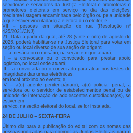
servidoras e servidores da Justiça Eleitoral e promotoras e
promotores eleitorais em serviço no dia das eleições,
mediante listagem encaminhada pelo órgão ou pela unidade
a que estiver vinculada(o) a eleitora ou o eleitor; e
VII – pessoas em situação de rua (Resolução nº
425/2021/CNJ).
21. Data a partir da qual, até 28 (vinte e oito) de agosto de
2026, poderá habilitar-se na Justiça Eleitoral para votar em
seção ou local diverso de sua seção de origem:
I – a mesária ou o mesário, na seção em que atuará;
II – a convocada ou o convocado para prestar apoio
logístico, no local onde atuará;
III – a convocada ou o convocado para atuar nos testes de
integridade das urnas eletrônicas,
em local próximo ao evento; e
IV – a(o) agente penitenciária(o), a(o) policial penal, a
servidora ou o servidor de estabelecimentos penal ou de
unidade de internação de adolescentes custodiadas(os), se
estiver em
serviço, na seção eleitoral do local, se for instalada.
24 DE JULHO – SEXTA-FEIRA
Último dia para a publicação do edital com os nomes das
pessoas indicadas para compor as Juntas Eleitorais para o