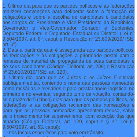
1. Último dia para que os partidos políticos e as federações
realizem convenções para deliberar sobre a formação de
coligações e sobre a escolha de candidatas e candidatos
aos cargos de Presidente e Vice-Presidente da República,
Governador e Vice-Governador, Senador e Suplentes,
Deputado Federal e Deputado Estadual ou Distrital (Lei nº
9.504/1997, art. 8º, caput; e Resolução nº 23.609/2019/TSE,
art. 6º).
2. Data a partir da qual é assegurada aos partidos políticos,
às federações e às coligações a prioridade postal para a
remessa de material de propaganda de suas candidatas e
de seus candidatos (Código Eleitoral, art. 239; e Resolução
nº 23.610/2019/TSE, art. 120).
3. Último dia para que as Juízas e os Juízes Eleitorais
publiquem edital, contendo o nome das pessoas nomeadas
como mesárias e mesários e para prestar apoio logístico, no
primeiro e no eventual segundo turno de votação, contando-
se o prazo de 5 (cinco) dias para que os partidos políticos, as
federações e as coligações reclamem das nomeações e
para que as pessoas nomeadas apresentem recusa, salvo
se o impedimento for superveniente, com exceção das que
atuarão (Código Eleitoral, art. 120, caput e § 4º; Lei nº
9.504/1997, art. 63, caput):
I – nos locais específicos para voto em trânsito;