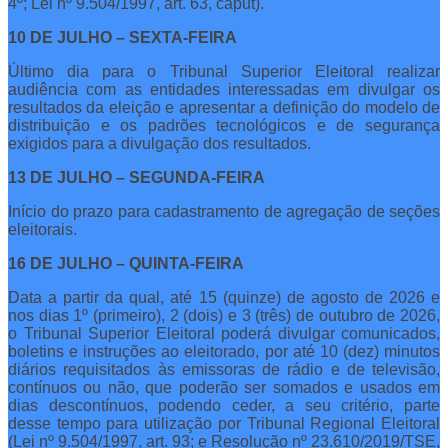
4º; Lei nº 9.504/1997, art. 63, caput).
10 DE JULHO – SEXTA-FEIRA
Último dia para o Tribunal Superior Eleitoral realizar
audiência com as entidades interessadas em divulgar os
resultados da eleição e apresentar a definição do modelo de
distribuição e os padrões tecnológicos e de segurança
exigidos para a divulgação dos resultados.
13 DE JULHO – SEGUNDA-FEIRA
Início do prazo para cadastramento de agregação de seções
eleitorais.
16 DE JULHO – QUINTA-FEIRA
Data a partir da qual, até 15 (quinze) de agosto de 2026 e
nos dias 1º (primeiro), 2 (dois) e 3 (três) de outubro de 2026,
o Tribunal Superior Eleitoral poderá divulgar comunicados,
boletins e instruções ao eleitorado, por até 10 (dez) minutos
diários requisitados às emissoras de rádio e de televisão,
contínuos ou não, que poderão ser somados e usados em
dias descontínuos, podendo ceder, a seu critério, parte
desse tempo para utilização por Tribunal Regional Eleitoral
(Lei nº 9.504/1997, art. 93; e Resolução nº 23.610/2019/TSE,