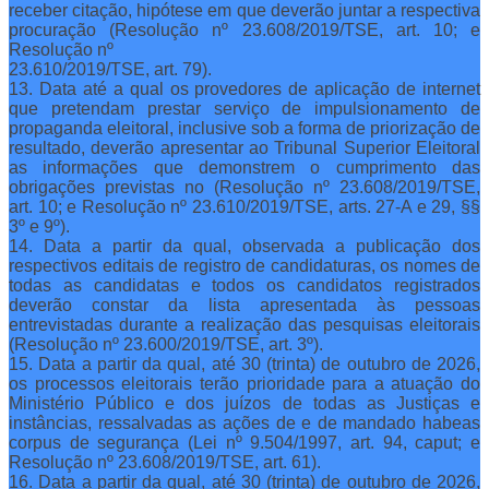
receber citação, hipótese em que deverão juntar a respectiva
procuração (Resolução nº 23.608/2019/TSE, art. 10; e
Resolução nº
23.610/2019/TSE, art. 79).
13. Data até a qual os provedores de aplicação de internet
que pretendam prestar serviço de impulsionamento de
propaganda eleitoral, inclusive sob a forma de priorização de
resultado, deverão apresentar ao Tribunal Superior Eleitoral
as informações que demonstrem o cumprimento das
obrigações previstas no (Resolução nº 23.608/2019/TSE,
art. 10; e Resolução nº 23.610/2019/TSE, arts. 27-A e 29, §§
3º e 9º).
14. Data a partir da qual, observada a publicação dos
respectivos editais de registro de candidaturas, os nomes de
todas as candidatas e todos os candidatos registrados
deverão constar da lista apresentada às pessoas
entrevistadas durante a realização das pesquisas eleitorais
(Resolução nº 23.600/2019/TSE, art. 3º).
15. Data a partir da qual, até 30 (trinta) de outubro de 2026,
os processos eleitorais terão prioridade para a atuação do
Ministério Público e dos juízos de todas as Justiças e
instâncias, ressalvadas as ações de e de mandado habeas
corpus de segurança (Lei nº 9.504/1997, art. 94, caput; e
Resolução nº 23.608/2019/TSE, art. 61).
16. Data a partir da qual, até 30 (trinta) de outubro de 2026,