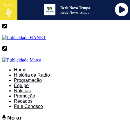
NO AR
Rede Novo Tempo
Rede Novo Tempo
Home
HIstória da Rádio
Programação
Equipe
Noticias
Promoção
Recados
Fale Conosco
No ar
No ar