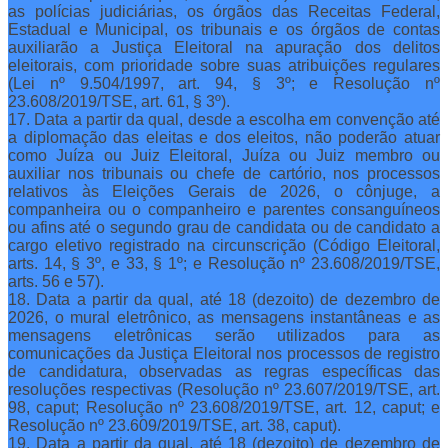
as polícias judiciárias, os órgãos das Receitas Federal,
Estadual e Municipal, os tribunais e os órgãos de contas
auxiliarão a Justiça Eleitoral na apuração dos delitos
eleitorais, com prioridade sobre suas atribuições regulares
(Lei nº 9.504/1997, art. 94, § 3º; e Resolução nº
23.608/2019/TSE, art. 61, § 3º).
17. Data a partir da qual, desde a escolha em convenção até
a diplomação das eleitas e dos eleitos, não poderão atuar
como Juíza ou Juiz Eleitoral, Juíza ou Juiz membro ou
auxiliar nos tribunais ou chefe de cartório, nos processos
relativos às Eleições Gerais de 2026, o cônjuge, a
companheira ou o companheiro e parentes consanguíneos
ou afins até o segundo grau de candidata ou de candidato a
cargo eletivo registrado na circunscrição (Código Eleitoral,
arts. 14, § 3º, e 33, § 1º; e Resolução nº 23.608/2019/TSE,
arts. 56 e 57).
18. Data a partir da qual, até 18 (dezoito) de dezembro de
2026, o mural eletrônico, as mensagens instantâneas e as
mensagens eletrônicas serão utilizados para as
comunicações da Justiça Eleitoral nos processos de registro
de candidatura, observadas as regras específicas das
resoluções respectivas (Resolução nº 23.607/2019/TSE, art.
98, caput; Resolução nº 23.608/2019/TSE, art. 12, caput; e
Resolução nº 23.609/2019/TSE, art. 38, caput).
19. Data a partir da qual, até 18 (dezoito) de dezembro de