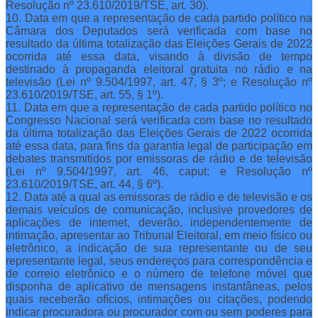
Resolução nº 23.610/2019/TSE, art. 30).
10. Data em que a representação de cada partido político na
Câmara dos Deputados será verificada com base no
resultado da última totalização das Eleições Gerais de 2022
ocorrida até essa data, visando à divisão de tempo
destinado à propaganda eleitoral gratuita no rádio e na
televisão (Lei nº 9.504/1997, art. 47, § 3º; e Resolução nº
23.610/2019/TSE, art. 55, § 1º).
11. Data em que a representação de cada partido político no
Congresso Nacional será verificada com base no resultado
da última totalização das Eleições Gerais de 2022 ocorrida
até essa data, para fins da garantia legal de participação em
debates transmitidos por emissoras de rádio e de televisão
(Lei nº 9.504/1997, art. 46, caput; e Resolução nº
23.610/2019/TSE, art. 44, § 6º).
12. Data até a qual as emissoras de rádio e de televisão e os
demais veículos de comunicação, inclusive provedores de
aplicações de internet, deverão, independentemente de
intimação, apresentar ao Tribunal Eleitoral, em meio físico ou
eletrônico, a indicação de sua representante ou de seu
representante legal, seus endereços para correspondência e
de correio eletrônico e o número de telefone móvel que
disponha de aplicativo de mensagens instantâneas, pelos
quais receberão ofícios, intimações ou citações, podendo
indicar procuradora ou procurador com ou sem poderes para