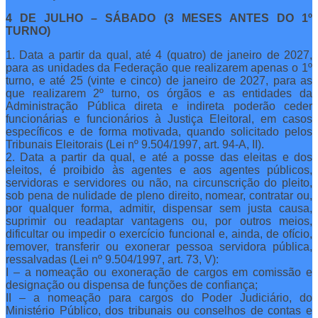
4 DE JULHO – SÁBADO (3 MESES ANTES DO 1º
TURNO)
1. Data a partir da qual, até 4 (quatro) de janeiro de 2027,
para as unidades da Federação que realizarem apenas o 1º
turno, e até 25 (vinte e cinco) de janeiro de 2027, para as
que realizarem 2º turno, os órgãos e as entidades da
Administração Pública direta e indireta poderão ceder
funcionárias e funcionários à Justiça Eleitoral, em casos
específicos e de forma motivada, quando solicitado pelos
Tribunais Eleitorais (Lei nº 9.504/1997, art. 94-A, II).
2. Data a partir da qual, e até a posse das eleitas e dos
eleitos, é proibido às agentes e aos agentes públicos,
servidoras e servidores ou não, na circunscrição do pleito,
sob pena de nulidade de pleno direito, nomear, contratar ou,
por qualquer forma, admitir, dispensar sem justa causa,
suprimir ou readaptar vantagens ou, por outros meios,
dificultar ou impedir o exercício funcional e, ainda, de ofício,
remover, transferir ou exonerar pessoa servidora pública,
ressalvadas (Lei nº 9.504/1997, art. 73, V):
I – a nomeação ou exoneração de cargos em comissão e
designação ou dispensa de funções de confiança;
II – a nomeação para cargos do Poder Judiciário, do
Ministério Público, dos tribunais ou conselhos de contas e