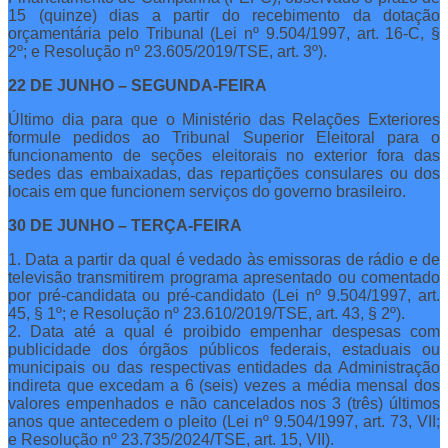
15 (quinze) dias a partir do recebimento da dotação
orçamentária pelo Tribunal (Lei nº 9.504/1997, art. 16-C, §
2º; e Resolução nº 23.605/2019/TSE, art. 3º).
22 DE JUNHO – SEGUNDA-FEIRA
Último dia para que o Ministério das Relações Exteriores
formule pedidos ao Tribunal Superior Eleitoral para o
funcionamento de seções eleitorais no exterior fora das
sedes das embaixadas, das repartições consulares ou dos
locais em que funcionem serviços do governo brasileiro.
30 DE JUNHO – TERÇA-FEIRA
1. Data a partir da qual é vedado às emissoras de rádio e de
televisão transmitirem programa apresentado ou comentado
por pré-candidata ou pré-candidato (Lei nº 9.504/1997, art.
45, § 1º; e Resolução nº 23.610/2019/TSE, art. 43, § 2º).
2. Data até a qual é proibido empenhar despesas com
publicidade dos órgãos públicos federais, estaduais ou
municipais ou das respectivas entidades da Administração
indireta que excedam a 6 (seis) vezes a média mensal dos
valores empenhados e não cancelados nos 3 (três) últimos
anos que antecedem o pleito (Lei nº 9.504/1997, art. 73, VII;
e Resolução nº 23.735/2024/TSE, art. 15, VII).