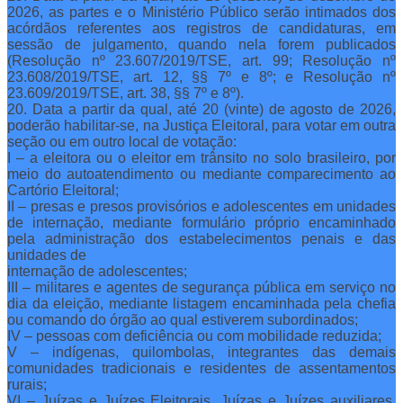
2026, as partes e o Ministério Público serão intimados dos
acórdãos referentes aos registros de candidaturas, em
sessão de julgamento, quando nela forem publicados
(Resolução nº 23.607/2019/TSE, art. 99; Resolução nº
23.608/2019/TSE, art. 12, §§ 7º e 8º; e Resolução nº
23.609/2019/TSE, art. 38, §§ 7º e 8º).
20. Data a partir da qual, até 20 (vinte) de agosto de 2026,
poderão habilitar-se, na Justiça Eleitoral, para votar em outra
seção ou em outro local de votação:
I – a eleitora ou o eleitor em trânsito no solo brasileiro, por
meio do autoatendimento ou mediante comparecimento ao
Cartório Eleitoral;
II – presas e presos provisórios e adolescentes em unidades
de internação, mediante formulário próprio encaminhado
pela administração dos estabelecimentos penais e das
unidades de
internação de adolescentes;
III – militares e agentes de segurança pública em serviço no
dia da eleição, mediante listagem encaminhada pela chefia
ou comando do órgão ao qual estiverem subordinados;
IV – pessoas com deficiência ou com mobilidade reduzida;
V – indígenas, quilombolas, integrantes das demais
comunidades tradicionais e residentes de assentamentos
rurais;
VI – Juízas e Juízes Eleitorais, Juízas e Juízes auxiliares,