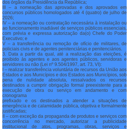
dos órgãos da Presidência da República;
III – a nomeação das aprovadas e dos aprovados em
concursos públicos homologados até 4 (quatro) de julho de
2026;
IV – a nomeação ou contratação necessária à instalação ou
ao funcionamento inadiável de serviços públicos essenciais,
com prévia e expressa autorização da(o) Chefe do Poder
Executivo; e
V – a transferência ou remoção de ofício de militares, de
policiais civis e de agentes penitenciárias e penitenciários.
3. Data a partir da qual, até a realização das eleições, é
proibido às agentes e aos agentes públicos, servidoras e
servidores ou não (Lei nº 9.504/1997, art. 73, VI):
I – realizar transferência voluntária de recursos da União aos
Estados e aos Municípios e dos Estados aos Municípios, sob
pena de nulidade absoluta, ressalvados os recursos
destinados a cumprir obrigação formal preexistente para a
execução de obra ou serviço em andamento e com
cronograma
prefixado e os destinados a atender a situações de
emergência e de calamidade pública, objetiva e formalmente
justificadas;
II – com exceção da propaganda de produtos e serviços com
concorrência no mercado, autorizar a publicidade
institucional de atos, programas, obras, serviços e