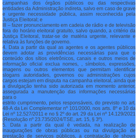
campanhas dos órgãos públicos ou das respectivas
entidades da Administração indireta, salvo em caso de grave
e urgente necessidade pública, assim reconhecida pela
Justiça Eleitoral; e
III – fazer pronunciamento em cadeia de rádio e de televisão
fora do horário eleitoral gratuito, salvo quando, a critério da
Justiça Eleitoral, tratar-se de matéria urgente, relevante e
relativa às funções de governo.
4. Data a partir da qual as agentes e os agentes públicos
devem adotar as providências necessárias para que o
conteúdo dos sítios eletrônicos, canais e outros meios de
informação oficial exclua nomes, , símbolos, expressões,
imagens ou outros elementos que permitam identificar
slogans autoridades, governos ou administrações cujos
cargos estejam em disputa na campanha eleitoral, ainda que
a divulgação tenha sido autorizada em momento anterior,
assegurada a manutenção das informações necessárias
para o
estrito cumprimento, pelos responsáveis, do previsto no art.
48-A da Lei Complementar nº 101/2000, nos arts. 8º e 10 da
Lei nº 12.527/2011 e no § 2º do art. 29 da Lei nº 14.129/2021
(Resolução nº 23.735/2024/TSE, art. 15, § 3º).
5. Data a partir da qual é vedada, na realização de
inaugurações de obras públicas ou na divulgação de
prestação de serviços públicos, a contratação de shows