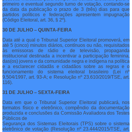
primeiro e eventual segundo turno de votação, contando-se
da data da publicação o prazo de 3 (três) dias para que
partidos políticos e federações apresentem impugnação
(Código Eleitoral, art. 36, § 2º).
30 DE JULHO – QUINTA-FEIRA
Data até a qual o Tribunal Superior Eleitoral promoverá, em
até 5 (cinco) minutos diários, contínuos ou não, requisitados
às emissoras de rádio e de televisão, propaganda
institucional destinada a incentivar a participação feminina,
das(os) jovens e da comunidade negra e indígena na política
e a esclarecer cidadãs e cidadãos sobre as regras e o
funcionamento do sistema eleitoral brasileiro (Lei nº
9.504/1997, art. 93-A; e Resolução nº 23.610/2019/TSE, art.
116).
31 DE JULHO – SEXTA-FEIRA
Data em que o Tribunal Superior Eleitoral publicará, nos
formatos físico e eletrônico, compêndio da documentação
produzida e conclusões da Comissão Avaliadora dos Testes
Públicos de
Segurança dos Sistemas Eleitorais (TPS) sobre o sistema
eletrônico de votação (Resolução nº 23.444/2015/TSE, art.