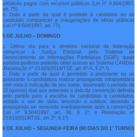
artísticos pagos com recursos públicos (Lei nº 9.504/1997,
art. 75).
6. Data a partir da qual é proibido à candidata ou ao
candidato comparecer a inaugurações de obras públicas
(Lei nº 9.504/1997, art. 77).
5 DE JULHO – DOMINGO
1. Último dia para o diretório nacional da federação
comunicar à Justiça Eleitoral, pelo Sistema de
Gerenciamento de Informações Partidárias (SGIP), quais
partidos políticos poderão obter acesso ao Sistema CANDex
(Resolução nº 23.609/2019/TSE, art. 8º-A, § 2º, I).
2. Data a partir da qual é permitido à postulante ou ao
postulante à candidatura realizar propaganda intrapartidária
com vista à indicação de seu nome, observado o período de
15 (quinze) dias que antecede a data da convenção definida
pelo partido para a escolha de candidatas e candidatos,
vedado o uso de rádio, televisão e outdoor, devendo a
propaganda ser removida imediatamente após a convenção
(Lei nº 9.504/1997, art. 36, § 1º; e Resolução nº
23.610/2019/TSE, art. 2º, § 1º).
6 DE JULHO – SEGUNDA-FEIRA (90 DIAS DO 1° TURNO)