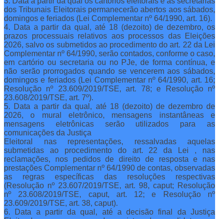
3. Data a partir da qual os cartórios eleitorais e as secretarias
dos Tribunais Eleitorais permanecerão abertos aos sábados,
domingos e feriados (Lei Complementar nº 64/1990, art. 16).
4. Data a partir da qual, até 18 (dezoito) de dezembro, os
prazos processuais relativos aos processos das Eleições
2026, salvo os submetidos ao procedimento do art. 22 da Lei
Complementar nº 64/1990, serão contados, conforme o caso,
em cartório ou secretaria ou no PJe, de forma contínua, e
não serão prorrogados quando se vencerem aos sábados,
domingos e feriados (Lei Complementar nº 64/1990, art. 16;
Resolução nº 23.609/2019/TSE, art. 78; e Resolução nº
23.608/2019/TSE, art. 7º).
5. Data a partir da qual, até 18 (dezoito) de dezembro de
2026, o mural eletrônico, mensagens instantâneas e
mensagens eletrônicas serão utilizados para as
comunicações da Justiça
Eleitoral nas representações, ressalvadas aquelas
submetidas ao procedimento do art. 22 da Lei , nas
reclamações, nos pedidos de direito de resposta e nas
prestações Complementar nº 64/1990 de contas, observadas
as regras específicas das resoluções respectivas
(Resolução nº 23.607/2019/TSE, art. 98, caput; Resolução
nº 23.608/2019/TSE, caput, art. 12; e Resolução nº
23.609/2019/TSE, art. 38, caput).
6. Data a partir da qual, até a decisão final da Justiça