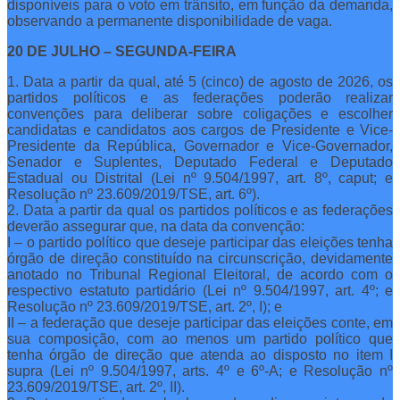
disponíveis para o voto em trânsito, em função da demanda,
observando a permanente disponibilidade de vaga.
20 DE JULHO – SEGUNDA-FEIRA
1. Data a partir da qual, até 5 (cinco) de agosto de 2026, os
partidos políticos e as federações poderão realizar
convenções para deliberar sobre coligações e escolher
candidatas e candidatos aos cargos de Presidente e Vice-
Presidente da República, Governador e Vice-Governador,
Senador e Suplentes, Deputado Federal e Deputado
Estadual ou Distrital (Lei nº 9.504/1997, art. 8º, caput; e
Resolução nº 23.609/2019/TSE, art. 6º).
2. Data a partir da qual os partidos políticos e as federações
deverão assegurar que, na data da convenção:
I – o partido político que deseje participar das eleições tenha
órgão de direção constituído na circunscrição, devidamente
anotado no Tribunal Regional Eleitoral, de acordo com o
respectivo estatuto partidário (Lei nº 9.504/1997, art. 4º; e
Resolução nº 23.609/2019/TSE, art. 2º, I); e
II – a federação que deseje participar das eleições conte, em
sua composição, com ao menos um partido político que
tenha órgão de direção que atenda ao disposto no item I
supra (Lei nº 9.504/1997, arts. 4º e 6º-A; e Resolução nº
23.609/2019/TSE, art. 2º, II).