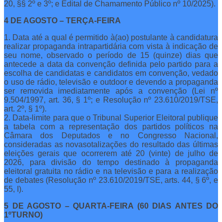
20, §§ 2º e 3º; e Edital de Chamamento Público nº 10/2025).
4 DE AGOSTO – TERÇA-FEIRA
1. Data até a qual é permitido à(ao) postulante à candidatura
realizar propaganda intrapartidária com vista à indicação de
seu nome, observado o período de 15 (quinze) dias que
antecede a data da convenção definida pelo partido para a
escolha de candidatas e candidatos em convenção, vedado
o uso de rádio, televisão e outdoor e devendo a propaganda
ser removida imediatamente após a convenção (Lei nº
9.504/1997, art. 36, § 1º; e Resolução nº 23.610/2019/TSE,
art. 2º, § 1º).
2. Data-limite para que o Tribunal Superior Eleitoral publique
a tabela com a representação dos partidos políticos na
Câmara dos Deputados e no Congresso Nacional,
consideradas as novasotalizações do resultado das últimas
eleições gerais que ocorrerem até 20 (vinte) de julho de
2026, para divisão do tempo destinado à propaganda
eleitoral gratuita no rádio e na televisão e para a realização
de debates (Resolução nº 23.610/2019/TSE, arts. 44, § 6º, e
55, I).
5 DE AGOSTO – QUARTA-FEIRA (60 DIAS ANTES DO
1ºTURNO)