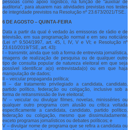
pessoas como apoio logístico, na função de “auxiliar de
auditoria”, para atuarem nas atividades previstas nos testes
de integridade previstos na Resolução nº 23.673/2021/TSE.
6 DE AGOSTO – QUINTA-FEIRA
Data a partir da qual é vedado às emissoras de rádio e de
televisão, em sua programação normal e em seu noticiário
(Lei nº 9.504/1997, art. 45, I, IV, V e VI; e Resolução nº
23.610/2019/TSE, art. 43):
I – transmitir, ainda que sob a forma de entrevista jornalística,
imagens de realização de pesquisa ou de qualquer outro
tipo de consulta popular de natureza eleitoral em que seja
possível identificar a(o) entrevistada(o) ou em que haja
manipulação de dados;
II – veicular propaganda política;
III – dar tratamento privilegiado a candidata, candidato,
partido político, federação ou coligação, inclusive sob a
forma de retransmissão de live eleitoral;
IV – veicular ou divulgar filmes, novelas, minisséries ou
qualquer outro programa com alusão ou crítica voltada
especificamente a candidata, candidato, partido político,
federação ou coligação, mesmo que dissimuladamente,
exceto programas jornalísticos ou debates políticos; e
V – divulgar nome de programa que se refira a candidata ou