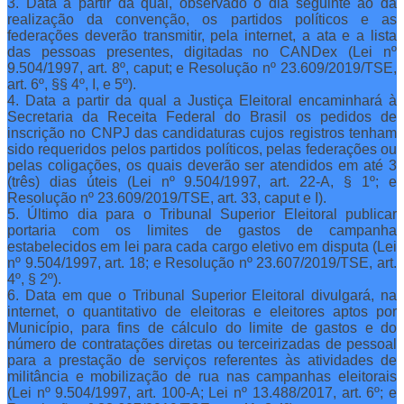
3. Data a partir da qual, observado o dia seguinte ao da
realização da convenção, os partidos políticos e as
federações deverão transmitir, pela internet, a ata e a lista
das pessoas presentes, digitadas no CANDex (Lei nº
9.504/1997, art. 8º, caput; e Resolução nº 23.609/2019/TSE,
art. 6º, §§ 4º, I, e 5º).
4. Data a partir da qual a Justiça Eleitoral encaminhará à
Secretaria da Receita Federal do Brasil os pedidos de
inscrição no CNPJ das candidaturas cujos registros tenham
sido requeridos pelos partidos políticos, pelas federações ou
pelas coligações, os quais deverão ser atendidos em até 3
(três) dias úteis (Lei nº 9.504/1997, art. 22-A, § 1º; e
Resolução nº 23.609/2019/TSE, art. 33, caput e I).
5. Último dia para o Tribunal Superior Eleitoral publicar
portaria com os limites de gastos de campanha
estabelecidos em lei para cada cargo eletivo em disputa (Lei
nº 9.504/1997, art. 18; e Resolução nº 23.607/2019/TSE, art.
4º, § 2º).
6. Data em que o Tribunal Superior Eleitoral divulgará, na
internet, o quantitativo de eleitoras e eleitores aptos por
Município, para fins de cálculo do limite de gastos e do
número de contratações diretas ou terceirizadas de pessoal
para a prestação de serviços referentes às atividades de
militância e mobilização de rua nas campanhas eleitorais
(Lei nº 9.504/1997, art. 100-A; Lei nº 13.488/2017, art. 6º; e