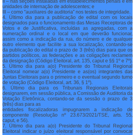
II – nas seções instaladas em estabelecimentos penais e em
unidades de internação de adolescentes; e
III – como “auxiliares de auditoria” nos testes de integridade.
4. Último dia para a publicação de edital com os locais
designados para o funcionamento das Mesas Receptoras de
Votos e de Justificativa, incluídas as agregadas, com a
numeração ordinal e o local em que deverão funcionar,
assim como a indicação da rua, do número e de qualquer
outro elemento que facilite a sua localização, contando-se
da publicação do edital o prazo de 3 (três) dias para que os
partidos políticos, as federações e as coligações reclamem
da designação (Código Eleitoral, art. 135, caput e §§ 1º e 7º).
5. Último dia para a(o) Presidente do Tribunal Regional
Eleitoral nomear a(o) Presidente e as(os) integrantes das
Juntas Eleitorais para o primeiro e o eventual segundo turno
de votação (Código Eleitoral, art. 36, § 1º).
6. Último dia para os Tribunais Regionais Eleitorais
designarem, em sessão pública, a Comissão de Auditoria da
Votação Eletrônica, contando-se da sessão o prazo de 3
(três) dias para as
entidades fiscalizadoras impugnarem a indicação de
componente (Resolução nº 23.673/2021/TSE, arts. 55,
caput, e 56).
7. Último dia para a(o) Presidente do Tribunal Regional
Eleitoral indicar o juízo eleitoral responsável por convocar