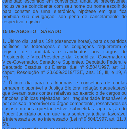
candidato escolhido em convenção, ainda se preexistente,
inclusive se coincidente com seu nome ou nome escolhido
para constar da urna eletrônica, hipótese em que fica
proibida sua divulgação, sob pena de cancelamento do
respectivo registro.
15 DE AGOSTO – SÁBADO
1. Último dia, até as 19h (dezenove horas), para os partidos
políticos, as federações e as coligações requererem o
registro de candidatas e candidatos aos cargos de
Presidente e Vice-Presidente da República, Governador e
Vice-Governador, Senador e Suplentes, Deputado Federal e
Deputado Estadual ou Distrital (Lei nº 9.504/1997, art. 11,
caput; Resolução nº 23.609/2019/TSE, arts. 18, III, e 19, §
2º).
2. Último dia para os tribunais e conselhos de contas
tornarem disponível à Justiça Eleitoral relação daquelas(es)
que tiveram suas contas relativas ao exercício de cargos ou
funções públicas rejeitadas por irregularidade insanável e
por decisão irrecorrível do órgão competente, ressalvados os
casos em que a questão estiver submetida à apreciação do
Poder Judiciário ou em que haja sentença judicial favorável
à interessada ou ao interessado (Lei nº 9.504/1997, art. 11, §
5º).