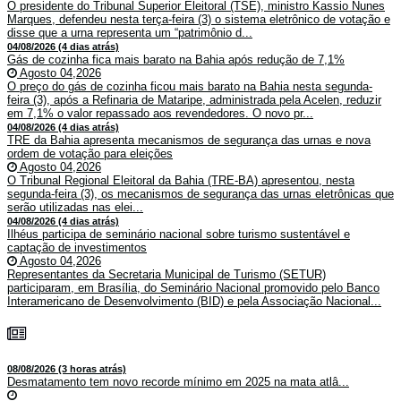
O presidente do Tribunal Superior Eleitoral (TSE), ministro Kassio Nunes
Marques, defendeu nesta terça-feira (3) o sistema eletrônico de votação e
disse que a urna representa um “patrimônio d...
04/08/2026 (4 dias atrás)
Gás de cozinha fica mais barato na Bahia após redução de 7,1%
Agosto 04,2026
O preço do gás de cozinha ficou mais barato na Bahia nesta segunda-
feira (3), após a Refinaria de Mataripe, administrada pela Acelen, reduzir
em 7,1% o valor repassado aos revendedores. O novo pr...
04/08/2026 (4 dias atrás)
TRE da Bahia apresenta mecanismos de segurança das urnas e nova
ordem de votação para eleições
Agosto 04,2026
O Tribunal Regional Eleitoral da Bahia (TRE-BA) apresentou, nesta
segunda-feira (3), os mecanismos de segurança das urnas eletrônicas que
serão utilizadas nas elei...
04/08/2026 (4 dias atrás)
Ilhéus participa de seminário nacional sobre turismo sustentável e
captação de investimentos
Agosto 04,2026
Representantes da Secretaria Municipal de Turismo (SETUR)
participaram, em Brasília, do Seminário Nacional promovido pelo Banco
Interamericano de Desenvolvimento (BID) e pela Associação Nacional...
08/08/2026 (3 horas atrás)
Desmatamento tem novo recorde mínimo em 2025 na mata atlâ...