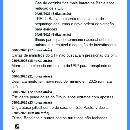
Gás de cozinha fica mais barato na Bahia após
redução de 7,1%
04/08/2026 (5 dias atrás)
TRE da Bahia apresenta mecanismos de
segurança das urnas e nova ordem de votação
para eleições
04/08/2026 (5 dias atrás)
Ilhéus participa de seminário nacional sobre
turismo sustentável e captação de investimentos
08/08/2026 (17 horas atrás)
Cartas de ministros do STF não buscavam pressionar, diz pr...
08/08/2026 (18 horas atrás)
Morre porco clonado em projeto da USP para transplante de
�...
08/08/2026 (21 horas atrás)
Desmatamento tem novo recorde mínimo em 2025 na mata
atlâ...
08/08/2026 (22 horas atrás)
Estudante perde bolsa do Prouni após extratos com apostas ...
08/08/2026 (23 horas atrás)
Onça ataca pitbull dentro de casa em São Paulo; vídeo ...
07/08/2026 (um dia atrás)
Cristo, Bondinho e outros pontos turísticos são fechados ...