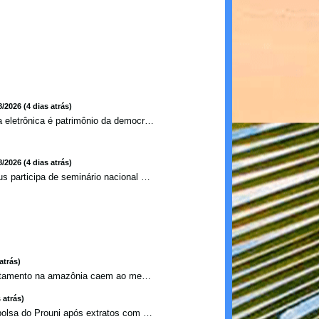
8/2026 (4 dias atrás)
Urna eletrônica é patrimônio da democracia, diz presidente do TSE
8/2026 (4 dias atrás)
Ilhéus participa de seminário nacional sobre turismo sustentável e captação de investimentos
atrás)
Alertas de desmatamento na amazônia caem ao menor patamar ...
 atrás)
Estudante perde bolsa do Prouni após extratos com apostas ...