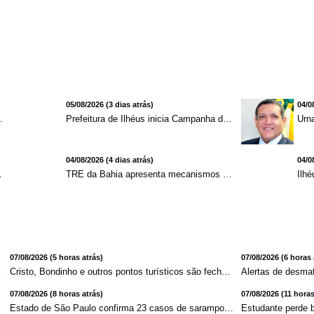
05/08/2026 (3 dias atrás)
04/0
mento para brasileiros no exterior
Prefeitura de Ilhéus inicia Campanha de Multivacinação 2026
04/08/2026 (4 dias atrás)
04/0
redução de 7,1%
TRE da Bahia apresenta mecanismos de segurança das urnas e nova ordem de votação para eleições
07/08/2026 (5 horas atrás)
07/08/2026 (6 horas 
ta atlâ...
Cristo, Bondinho e outros pontos turísticos são fechados ...
07/08/2026 (8 horas atrás)
07/08/2026 (11 horas
m ...
Estado de São Paulo confirma 23 casos de sarampo; 16 não ...