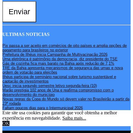
Enviar
ULTIMAS NOTICIAS
Pix passa a ser aceito em comércios de oito países e amplia opções de
pagamento para brasileiros no exterior
Prefeitura de Ilhéus inicia Campanha de Multivacinação 2026
Urna eletrônica é patrimônio da democracia, diz presidente do TSE
Gás de cozinha fica mais barato na Bahia após redução de 7,1%
TRE da Bahia apresenta mecanismos de segurança das urnas e nova
ordem de votação para eleições
Ilhéus participa de seminário nacional sobre turismo sustentável e
captação de investimentos
Uesc inicia segundo semestre letivo segunda-feira (10)
Marão prestigia 102 anos de Una e reafirma compromisso com o
desenvolvimento do município
Novas regras da Copa do Mundo só devem valer no Brasileirão a partir da
23ª rodada
Faltam poucos dias para o Intermunicipal 2026
Este site usa cookies para garantir que você obtenha a melhor
experiência em navegabilidade.
Saiba mais...
OK