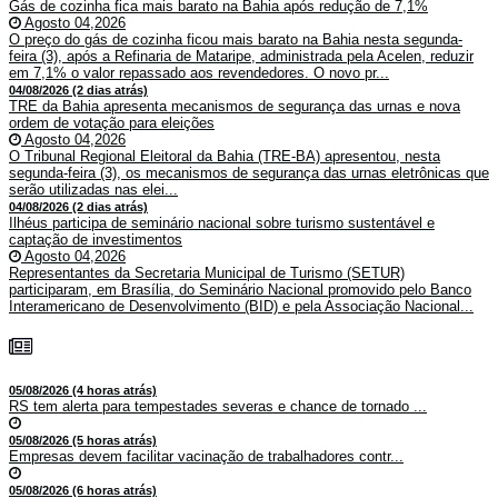
Gás de cozinha fica mais barato na Bahia após redução de 7,1%
Agosto 04,2026
O preço do gás de cozinha ficou mais barato na Bahia nesta segunda-
feira (3), após a Refinaria de Mataripe, administrada pela Acelen, reduzir
em 7,1% o valor repassado aos revendedores. O novo pr...
04/08/2026 (2 dias atrás)
TRE da Bahia apresenta mecanismos de segurança das urnas e nova
ordem de votação para eleições
Agosto 04,2026
O Tribunal Regional Eleitoral da Bahia (TRE-BA) apresentou, nesta
segunda-feira (3), os mecanismos de segurança das urnas eletrônicas que
serão utilizadas nas elei...
04/08/2026 (2 dias atrás)
Ilhéus participa de seminário nacional sobre turismo sustentável e
captação de investimentos
Agosto 04,2026
Representantes da Secretaria Municipal de Turismo (SETUR)
participaram, em Brasília, do Seminário Nacional promovido pelo Banco
Interamericano de Desenvolvimento (BID) e pela Associação Nacional...
05/08/2026 (4 horas atrás)
RS tem alerta para tempestades severas e chance de tornado ...
05/08/2026 (5 horas atrás)
Empresas devem facilitar vacinação de trabalhadores contr...
05/08/2026 (6 horas atrás)