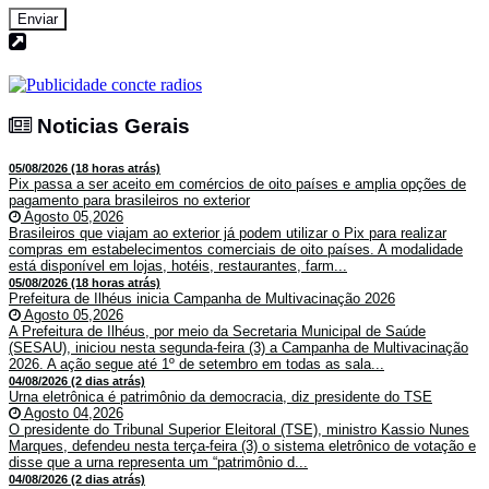
Enviar
Noticias Gerais
Noticias Gerais
05/08/2026 (18 horas atrás)
Pix passa a ser aceito em comércios de oito países e amplia opções de
pagamento para brasileiros no exterior
Agosto 05,2026
Brasileiros que viajam ao exterior já podem utilizar o Pix para realizar
compras em estabelecimentos comerciais de oito países. A modalidade
está disponível em lojas, hotéis, restaurantes, farm...
05/08/2026 (18 horas atrás)
Prefeitura de Ilhéus inicia Campanha de Multivacinação 2026
Agosto 05,2026
A Prefeitura de Ilhéus, por meio da Secretaria Municipal de Saúde
(SESAU), iniciou nesta segunda-feira (3) a Campanha de Multivacinação
2026. A ação segue até 1º de setembro em todas as sala...
04/08/2026 (2 dias atrás)
Urna eletrônica é patrimônio da democracia, diz presidente do TSE
Agosto 04,2026
O presidente do Tribunal Superior Eleitoral (TSE), ministro Kassio Nunes
Marques, defendeu nesta terça-feira (3) o sistema eletrônico de votação e
disse que a urna representa um “patrimônio d...
04/08/2026 (2 dias atrás)