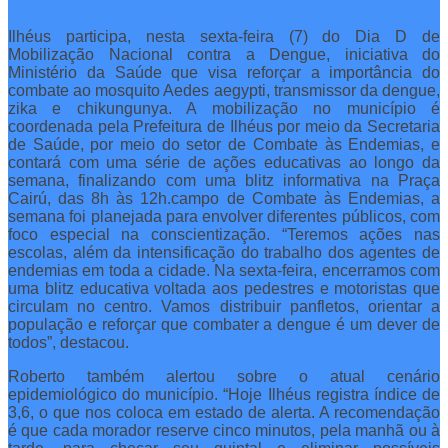
Ilhéus participa, nesta sexta-feira (7) do Dia D de
Mobilização Nacional contra a Dengue, iniciativa do
Ministério da Saúde que visa reforçar a importância do
combate ao mosquito Aedes aegypti, transmissor da dengue,
zika e chikungunya. A mobilização no município é
coordenada pela Prefeitura de Ilhéus por meio da Secretaria
de Saúde, por meio do setor de Combate às Endemias, e
contará com uma série de ações educativas ao longo da
semana, finalizando com uma blitz informativa na Praça
Cairú, das 8h às 12h.
campo de Combate às Endemias, a
semana foi planejada para envolver diferentes públicos, com
foco especial na conscientização. “Teremos ações nas
escolas, além da intensificação do trabalho dos agentes de
endemias em toda a cidade. Na sexta-feira, encerramos com
uma blitz educativa voltada aos pedestres e motoristas que
circulam no centro. Vamos distribuir panfletos, orientar a
população e reforçar que combater a dengue é um dever de
todos”, destacou.
Roberto também alertou sobre o atual cenário
epidemiológico do município. “Hoje Ilhéus registra índice de
3,6, o que nos coloca em estado de alerta. A recomendação
é que cada morador reserve cinco minutos, pela manhã ou à