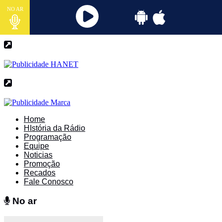
NO AR
Home
HIstória da Rádio
Programação
Equipe
Noticias
Promoção
Recados
Fale Conosco
No ar
No ar