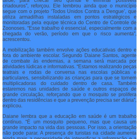
tarde, para checar seu quintal e eliminar possíveis
criadouros”, reforçou. Ele lembrou ainda que o município
segue com o projeto ‘Todos Unidos Contra a Dengue’, que
utiliza armadilhas instaladas em pontos estratégicos e
monitoradas pela equipe técnica do Centro de Controle de
Zoonoses. “Esse trabalho é essencial, especialmente com a
chegada do verão, período em que o risco aumenta”,
acrescentou.
A mobilização também envolve ações educativas dentro e
fora do ambiente escolar. Segundo Daiane Santos, agente
de combate às endemias, a semana será marcada por
atividades lúdicas e informativas. “Estamos realizando peças
teatrais e rodas de conversa nas escolas públicas e
particulares, sensibilizando as crianças para que se tornem
multiplicadoras do cuidado dentro de casa. Também
estaremos nas unidades de saúde e outros espaços de
grande circulação, reforçando que o mosquito se prolifera
dentro das residências e que a prevenção precisa ser diária”,
explicou.
Daiane lembra que a educação em saúde é um trabalho
contínuo. “É um mosquito pequeno, mas que causa um
grande impacto na vida das pessoas. Por isso, a orientação
não pode parar. A presença de turistas na cidade aumenta
ainda mais a necessidade de intensificar a informação e a