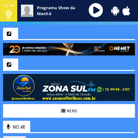
NO AR
Programa Show da
Manhâ
MENU
NO AR