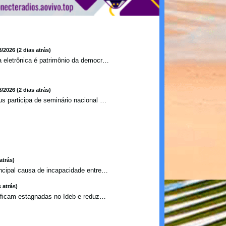
8/2026 (2 dias atrás)
Urna eletrônica é patrimônio da democracia, diz presidente do TSE
8/2026 (2 dias atrás)
Ilhéus participa de seminário nacional sobre turismo sustentável e captação de investimentos
atrás)
Ansiedade é a principal causa de incapacidade entre crian�...
 atrás)
Escolas privadas ficam estagnadas no Ideb e reduzem abismo ...