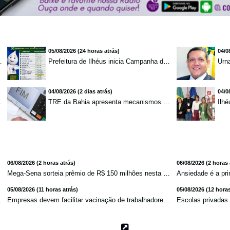
05/08/2026 (24 horas atrás)
04/0
mento para brasileiros no exterior
Prefeitura de Ilhéus inicia Campanha de Multivacinação 2026
04/08/2026 (2 dias atrás)
04/0
redução de 7,1%
TRE da Bahia apresenta mecanismos de segurança das urnas e nova ordem de votação para eleições
06/08/2026 (2 horas atrás)
06/08/2026 (2 horas 
Mega-Sena sorteia prêmio de R$ 150 milhões nesta quinta-f...
05/08/2026 (11 horas atrás)
05/08/2026 (12 horas
 de tornado ...
Empresas devem facilitar vacinação de trabalhadores contr...