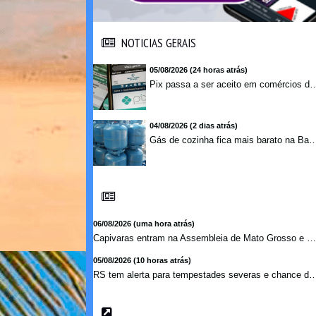
NOTICIAS GERAIS
NOTICIAS GERAIS
05/08/2026 (24 horas atrás)
Pix passa a ser aceito em comércios de oito países e amplia opções de paga
04/08/2026 (2 dias atrás)
Gás de cozinha fica mais barato na Bahia após 
06/08/2026 (uma hora atrás)
Capivaras entram na Assembleia de Mato Grosso e surpreendem...
05/08/2026 (10 horas atrás)
RS tem alerta para tempestades severas e chance