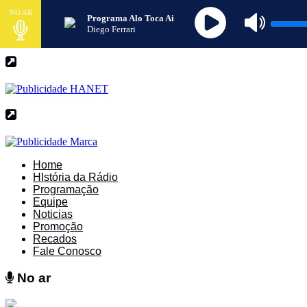
NO AR
Programa Alo Toca Ai
Diego Ferrari
Home
HIstória da Rádio
Programação
Equipe
Noticias
Promoção
Recados
Fale Conosco
No ar
No ar