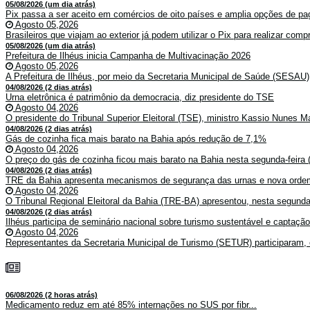
05/08/2026 (um dia atrás)
Pix passa a ser aceito em comércios de oito países e amplia opções de pag
Agosto 05,2026
Brasileiros que viajam ao exterior já podem utilizar o Pix para realizar co
05/08/2026 (um dia atrás)
Prefeitura de Ilhéus inicia Campanha de Multivacinação 2026
Agosto 05,2026
A Prefeitura de Ilhéus, por meio da Secretaria Municipal de Saúde (SESAU)
04/08/2026 (2 dias atrás)
Urna eletrônica é patrimônio da democracia, diz presidente do TSE
Agosto 04,2026
O presidente do Tribunal Superior Eleitoral (TSE), ministro Kassio Nunes Ma
04/08/2026 (2 dias atrás)
Gás de cozinha fica mais barato na Bahia após redução de 7,1%
Agosto 04,2026
O preço do gás de cozinha ficou mais barato na Bahia nesta segunda-feira (
04/08/2026 (2 dias atrás)
TRE da Bahia apresenta mecanismos de segurança das urnas e nova ordem
Agosto 04,2026
O Tribunal Regional Eleitoral da Bahia (TRE-BA) apresentou, nesta segunda-
04/08/2026 (2 dias atrás)
Ilhéus participa de seminário nacional sobre turismo sustentável e captaçã
Agosto 04,2026
Representantes da Secretaria Municipal de Turismo (SETUR) participaram, 
06/08/2026 (2 horas atrás)
Medicamento reduz em até 85% internações no SUS por fibr...