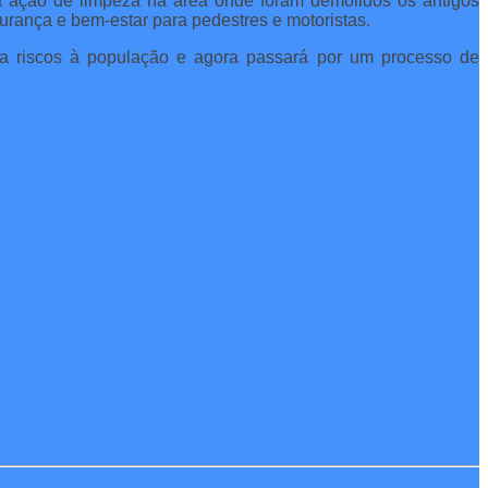
ma ação de limpeza na área onde foram demolidos os antigos
gurança e bem-estar para pedestres e motoristas.
ava riscos à população e agora passará por um processo de