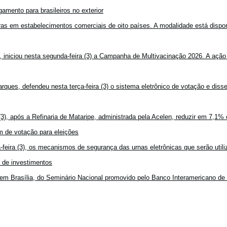
amento para brasileiros no exterior
mpras em estabelecimentos comerciais de oito países. A modalidade está disponí
, iniciou nesta segunda-feira (3) a Campanha de Multivacinação 2026. A ação
rques, defendeu nesta terça-feira (3) o sistema eletrônico de votação e disse
3), após a Refinaria de Mataripe, administrada pela Acelen, reduzir em 7,1% 
 de votação para eleições
feira (3), os mecanismos de segurança das urnas eletrônicas que serão utiliz
o de investimentos
em Brasília, do Seminário Nacional promovido pelo Banco Interamericano de 