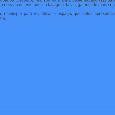
s Urbanos (Secsurb), realizou na manhã deste sábado (11) u
 a retirada de entulhos e a lavagem da via, garantindo mais se
elo município para revitalizar o espaço, que antes apresent
ana.