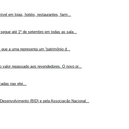
vel em lojas, hotéis, restaurantes, farm...
 segue até 1º de setembro em todas as sala...
 que a urna representa um “patrimônio d...
o valor repassado aos revendedores. O novo pr...
adas nas elei...
Desenvolvimento (BID) e pela Associação Nacional...