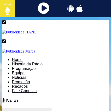
NO AR
Home
HIstória da Rádio
Programação
Equipe
Noticias
Promoção
Recados
Fale Conosco
No ar
No ar