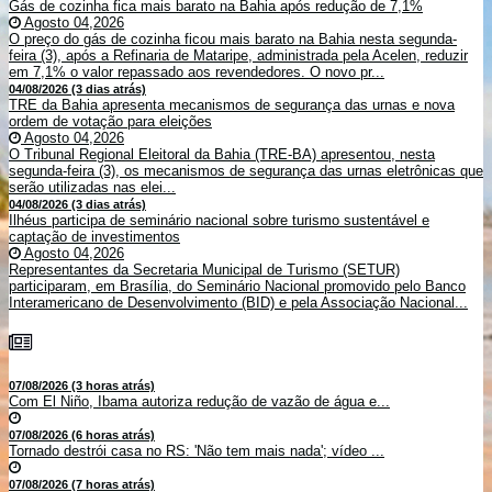
Gás de cozinha fica mais barato na Bahia após redução de 7,1%
Agosto 04,2026
O preço do gás de cozinha ficou mais barato na Bahia nesta segunda-
feira (3), após a Refinaria de Mataripe, administrada pela Acelen, reduzir
em 7,1% o valor repassado aos revendedores. O novo pr...
04/08/2026 (3 dias atrás)
TRE da Bahia apresenta mecanismos de segurança das urnas e nova
ordem de votação para eleições
Agosto 04,2026
O Tribunal Regional Eleitoral da Bahia (TRE-BA) apresentou, nesta
segunda-feira (3), os mecanismos de segurança das urnas eletrônicas que
serão utilizadas nas elei...
04/08/2026 (3 dias atrás)
Ilhéus participa de seminário nacional sobre turismo sustentável e
captação de investimentos
Agosto 04,2026
Representantes da Secretaria Municipal de Turismo (SETUR)
participaram, em Brasília, do Seminário Nacional promovido pelo Banco
Interamericano de Desenvolvimento (BID) e pela Associação Nacional...
07/08/2026 (3 horas atrás)
Com El Niño, Ibama autoriza redução de vazão de água e...
07/08/2026 (6 horas atrás)
Tornado destrói casa no RS: 'Não tem mais nada'; vídeo ...
07/08/2026 (7 horas atrás)