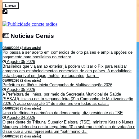
Enviar
Noticias Gerais
Noticias Gerais
05/08/2026 (2 dias atrás)
Pix passa a ser aceito em comércios de oito países e amplia opções de
pagamento para brasileiros no exterior
Agosto 05,2026
Brasileiros que viajam ao exterior já podem utilizar o Pix para realizar
compras em estabelecimentos comerciais de oito países. A modalidade
está disponível em lojas, hotéis, restaurantes, farm...
05/08/2026 (2 dias atrás)
Prefeitura de Ilhéus inicia Campanha de Multivacinação 2026
Agosto 05,2026
A Prefeitura de Ilhéus, por meio da Secretaria Municipal de Saúde
(SESAU), iniciou nesta segunda-feira (3) a Campanha de Multivacinação
2026. A ação segue até 1º de setembro em todas as sala...
04/08/2026 (3 dias atrás)
Urna eletrônica é patrimônio da democracia, diz presidente do TSE
Agosto 04,2026
O presidente do Tribunal Superior Eleitoral (TSE), ministro Kassio Nunes
Marques, defendeu nesta terça-feira (3) o sistema eletrônico de votação e
disse que a urna representa um “patrimônio d...
04/08/2026 (3 dias atrás)