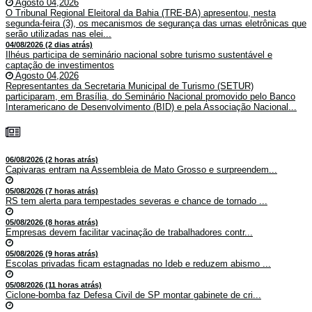
Agosto 04,2026
O Tribunal Regional Eleitoral da Bahia (TRE-BA) apresentou, nesta
segunda-feira (3), os mecanismos de segurança das urnas eletrônicas que
serão utilizadas nas elei...
04/08/2026 (2 dias atrás)
Ilhéus participa de seminário nacional sobre turismo sustentável e
captação de investimentos
Agosto 04,2026
Representantes da Secretaria Municipal de Turismo (SETUR)
participaram, em Brasília, do Seminário Nacional promovido pelo Banco
Interamericano de Desenvolvimento (BID) e pela Associação Nacional...
06/08/2026 (2 horas atrás)
Capivaras entram na Assembleia de Mato Grosso e surpreendem...
05/08/2026 (7 horas atrás)
RS tem alerta para tempestades severas e chance de tornado ...
05/08/2026 (8 horas atrás)
Empresas devem facilitar vacinação de trabalhadores contr...
05/08/2026 (9 horas atrás)
Escolas privadas ficam estagnadas no Ideb e reduzem abismo ...
05/08/2026 (11 horas atrás)
Ciclone-bomba faz Defesa Civil de SP montar gabinete de cri...