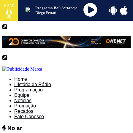
NO AR
Programa Baú Sertanejo
Diego Ferrari
Home
HIstória da Rádio
Programação
Equipe
Noticias
Promoção
Recados
Fale Conosco
No ar
No ar