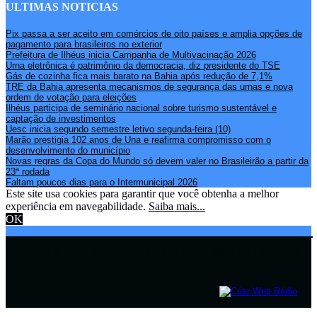
ULTIMAS NOTICIAS
Pix passa a ser aceito em comércios de oito países e amplia opções de
pagamento para brasileiros no exterior
Prefeitura de Ilhéus inicia Campanha de Multivacinação 2026
Urna eletrônica é patrimônio da democracia, diz presidente do TSE
Gás de cozinha fica mais barato na Bahia após redução de 7,1%
TRE da Bahia apresenta mecanismos de segurança das urnas e nova
ordem de votação para eleições
Ilhéus participa de seminário nacional sobre turismo sustentável e
captação de investimentos
Uesc inicia segundo semestre letivo segunda-feira (10)
Marão prestigia 102 anos de Una e reafirma compromisso com o
desenvolvimento do município
Novas regras da Copa do Mundo só devem valer no Brasileirão a partir da
23ª rodada
Faltam poucos dias para o Intermunicipal 2026
Este site usa cookies para garantir que você obtenha a melhor
experiência em navegabilidade.
Saiba mais...
OK
Copyright © 2021 Rádio Zona Sul Fm Ilhéus WEB Ba | Todos os
Direitos Reservados