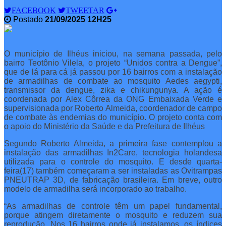
FACEBOOK
TWEETAR
Postado
21/09/2025 12H25
O município de Ilhéus iniciou, na semana passada, pelo
bairro Teotônio Vilela, o projeto “Unidos contra a Dengue”,
que de lá para cá já passou por 16 bairros com a instalação
de armadilhas de combate ao mosquito Aedes aegypti,
transmissor da dengue, zika e chikungunya. A ação é
coordenada por Alex Côrrea da ONG Embaixada Verde e
supervisionada por Roberto Almeida, coordenador de campo
de combate às endemias do município. O projeto conta com
o apoio do Ministério da Saúde e da Prefeitura de Ilhéus
Segundo Roberto Almeida, a primeira fase contemplou a
instalação das armadilhas In2Care, tecnologia holandesa
utilizada para o controle do mosquito. E desde quarta-
feira(17) também começaram a ser instaladas as Ovitrampas
PNEUTRAP 3D, de fabricação brasileira. Em breve, outro
modelo de armadilha será incorporado ao trabalho.
“As armadilhas de controle têm um papel fundamental,
porque atingem diretamente o mosquito e reduzem sua
reprodução. Nos 16 bairros onde já instalamos, os índices