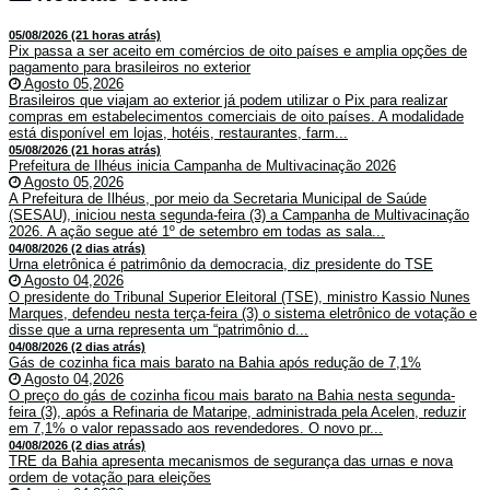
05/08/2026 (21 horas atrás)
Pix passa a ser aceito em comércios de oito países e amplia opções de
pagamento para brasileiros no exterior
Agosto 05,2026
Brasileiros que viajam ao exterior já podem utilizar o Pix para realizar
compras em estabelecimentos comerciais de oito países. A modalidade
está disponível em lojas, hotéis, restaurantes, farm...
05/08/2026 (21 horas atrás)
Prefeitura de Ilhéus inicia Campanha de Multivacinação 2026
Agosto 05,2026
A Prefeitura de Ilhéus, por meio da Secretaria Municipal de Saúde
(SESAU), iniciou nesta segunda-feira (3) a Campanha de Multivacinação
2026. A ação segue até 1º de setembro em todas as sala...
04/08/2026 (2 dias atrás)
Urna eletrônica é patrimônio da democracia, diz presidente do TSE
Agosto 04,2026
O presidente do Tribunal Superior Eleitoral (TSE), ministro Kassio Nunes
Marques, defendeu nesta terça-feira (3) o sistema eletrônico de votação e
disse que a urna representa um “patrimônio d...
04/08/2026 (2 dias atrás)
Gás de cozinha fica mais barato na Bahia após redução de 7,1%
Agosto 04,2026
O preço do gás de cozinha ficou mais barato na Bahia nesta segunda-
feira (3), após a Refinaria de Mataripe, administrada pela Acelen, reduzir
em 7,1% o valor repassado aos revendedores. O novo pr...
04/08/2026 (2 dias atrás)
TRE da Bahia apresenta mecanismos de segurança das urnas e nova
ordem de votação para eleições