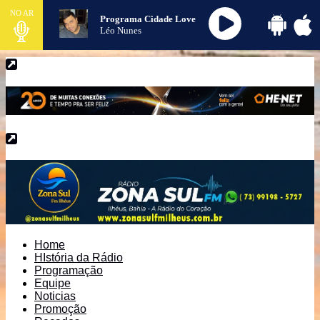
NO AR
Programa Cidade Love
Léo Nunes
Home
HIstória da Rádio
Programação
Equipe
Noticias
Promoção