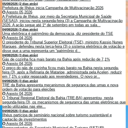
05/08/2026 (2 dias atrás)
Prefeitura de Ilhéus inicia Campanha de Multivacinação 2026
Agosto 05,2026
A Prefeitura de Ilhéus, por meio da Secretaria Municipal de Saúde
(SESAU), iniciou nesta segunda-feira (3) a Campanha de Multivacinação
2026. A ação segue até 1º de setembro em todas as sala...
04/08/2026 (3 dias atrás)
Urna eletrônica é patrimônio da democracia, diz presidente do TSE
Agosto 04,2026
O presidente do Tribunal Superior Eleitoral (TSE), ministro Kassio Nunes
Marques, defendeu nesta terça-feira (3) o sistema eletrônico de votação e
disse que a urna representa um “patrimônio d...
04/08/2026 (3 dias atrás)
Gás de cozinha fica mais barato na Bahia após redução de 7,1%
Agosto 04,2026
O preço do gás de cozinha ficou mais barato na Bahia nesta segunda-
feira (3), após a Refinaria de Mataripe, administrada pela Acelen, reduzir
em 7,1% o valor repassado aos revendedores. O novo pr...
04/08/2026 (3 dias atrás)
TRE da Bahia apresenta mecanismos de segurança das urnas e nova
ordem de votação para eleições
Agosto 04,2026
O Tribunal Regional Eleitoral da Bahia (TRE-BA) apresentou, nesta
segunda-feira (3), os mecanismos de segurança das urnas eletrônicas que
serão utilizadas nas elei...
04/08/2026 (3 dias atrás)
Ilhéus participa de seminário nacional sobre turismo sustentável e
captação de investimentos
Agosto 04,2026
Representantes da Secretaria Municipal de Turismo (SETUR)