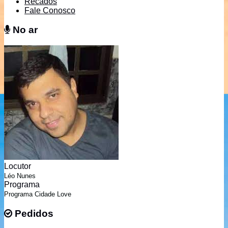
Recados
Fale Conosco
No ar
No ar
Locutor
Léo Nunes
Programa
Programa Cidade Love
Pedidos
Pedidos