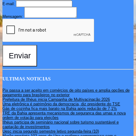
E-mail:
Mensagem:
Enviar
ULTIMAS NOTICIAS
Pix passa a ser aceito em comércios de oito países e amplia opções de
pagamento para brasileiros no exterior
Prefeitura de Ilhéus inicia Campanha de Multivacinação 2026
Urna eletrônica é patrimônio da democracia, diz presidente do TSE
Gás de cozinha fica mais barato na Bahia após redução de 7,1%
TRE da Bahia apresenta mecanismos de segurança das urnas e nova
ordem de votação para eleições
Ilhéus participa de seminário nacional sobre turismo sustentável e
captação de investimentos
Uesc inicia segundo semestre letivo segunda-feira (10)
Marão prestigia 102 anos de Una e reafirma compromisso com o