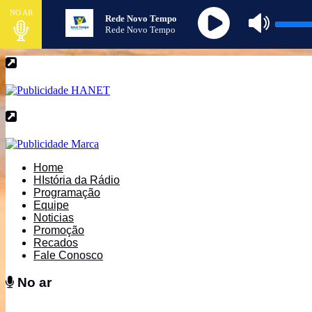
NO AR
Rede Novo Tempo
Rede Novo Tempo
Home
HIstória da Rádio
Programação
Equipe
Noticias
Promoção
Recados
Fale Conosco
No ar
No ar