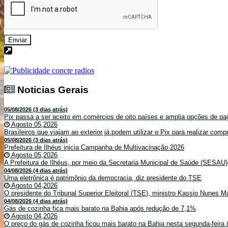
Enviar
Noticias Gerais
Noticias Gerais
05/08/2026 (3 dias atrás)
Pix passa a ser aceito em comércios de oito países e amplia opções de pag
Agosto 05,2026
Brasileiros que viajam ao exterior já podem utilizar o Pix para realizar co
05/08/2026 (3 dias atrás)
Prefeitura de Ilhéus inicia Campanha de Multivacinação 2026
Agosto 05,2026
A Prefeitura de Ilhéus, por meio da Secretaria Municipal de Saúde (SESAU)
04/08/2026 (4 dias atrás)
Urna eletrônica é patrimônio da democracia, diz presidente do TSE
Agosto 04,2026
O presidente do Tribunal Superior Eleitoral (TSE), ministro Kassio Nunes Ma
04/08/2026 (4 dias atrás)
Gás de cozinha fica mais barato na Bahia após redução de 7,1%
Agosto 04,2026
O preço do gás de cozinha ficou mais barato na Bahia nesta segunda-feira (