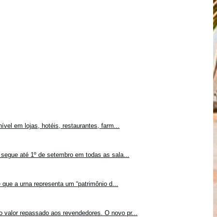
vel em lojas, hotéis, restaurantes, farm...
 segue até 1º de setembro em todas as sala...
 que a urna representa um “patrimônio d...
o valor repassado aos revendedores. O novo pr...