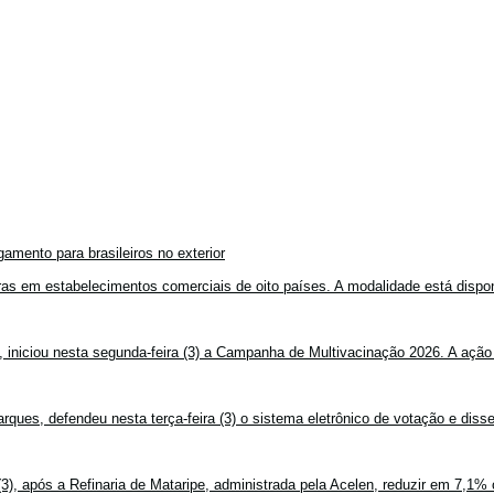
amento para brasileiros no exterior
mpras em estabelecimentos comerciais de oito países. A modalidade está disponí
, iniciou nesta segunda-feira (3) a Campanha de Multivacinação 2026. A ação
rques, defendeu nesta terça-feira (3) o sistema eletrônico de votação e disse
3), após a Refinaria de Mataripe, administrada pela Acelen, reduzir em 7,1% 