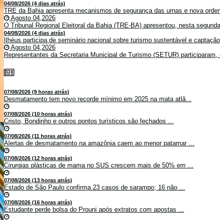
04/08/2026 (4 dias atrás)
TRE da Bahia apresenta mecanismos de segurança das urnas e nova ordem
Agosto 04,2026
O Tribunal Regional Eleitoral da Bahia (TRE-BA) apresentou, nesta segunda-
04/08/2026 (4 dias atrás)
Ilhéus participa de seminário nacional sobre turismo sustentável e captaçã
Agosto 04,2026
Representantes da Secretaria Municipal de Turismo (SETUR) participaram, 
07/08/2026 (9 horas atrás)
Desmatamento tem novo recorde mínimo em 2025 na mata atlâ...
07/08/2026 (10 horas atrás)
Cristo, Bondinho e outros pontos turísticos são fechados ...
07/08/2026 (11 horas atrás)
Alertas de desmatamento na amazônia caem ao menor patamar ...
07/08/2026 (12 horas atrás)
Cirurgias plásticas de mama no SUS crescem mais de 50% em ...
07/08/2026 (13 horas atrás)
Estado de São Paulo confirma 23 casos de sarampo; 16 não ...
07/08/2026 (16 horas atrás)
Estudante perde bolsa do Prouni após extratos com apostas ...