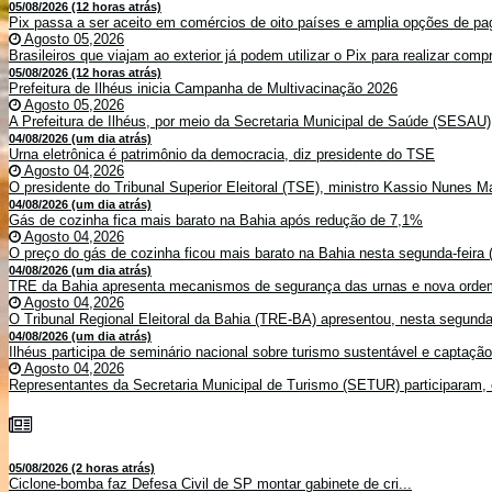
05/08/2026 (12 horas atrás)
Pix passa a ser aceito em comércios de oito países e amplia opções de pag
Agosto 05,2026
Brasileiros que viajam ao exterior já podem utilizar o Pix para realizar co
05/08/2026 (12 horas atrás)
Prefeitura de Ilhéus inicia Campanha de Multivacinação 2026
Agosto 05,2026
A Prefeitura de Ilhéus, por meio da Secretaria Municipal de Saúde (SESAU)
04/08/2026 (um dia atrás)
Urna eletrônica é patrimônio da democracia, diz presidente do TSE
Agosto 04,2026
O presidente do Tribunal Superior Eleitoral (TSE), ministro Kassio Nunes Ma
04/08/2026 (um dia atrás)
Gás de cozinha fica mais barato na Bahia após redução de 7,1%
Agosto 04,2026
O preço do gás de cozinha ficou mais barato na Bahia nesta segunda-feira (
04/08/2026 (um dia atrás)
TRE da Bahia apresenta mecanismos de segurança das urnas e nova ordem
Agosto 04,2026
O Tribunal Regional Eleitoral da Bahia (TRE-BA) apresentou, nesta segunda-
04/08/2026 (um dia atrás)
Ilhéus participa de seminário nacional sobre turismo sustentável e captaçã
Agosto 04,2026
Representantes da Secretaria Municipal de Turismo (SETUR) participaram, 
05/08/2026 (2 horas atrás)
Ciclone-bomba faz Defesa Civil de SP montar gabinete de cri...