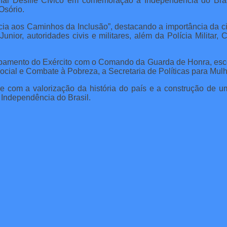
icional Desfile Cívico em comemoração à Independência do Br
Osório.
ia aos Caminhos da Inclusão”, destacando a importância da cid
nior, autoridades civis e militares, além da Polícia Militar,
upamento do Exército com o Comando da Guarda de Honra, escol
ocial e Combate à Pobreza, a Secretaria de Políticas para Mul
e com a valorização da história do país e a construção de um
 Independência do Brasil.