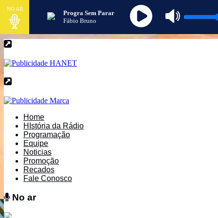
NO AR
Progra Sem Parar
Fábio Bruno
Home
HIstória da Rádio
Programação
Equipe
Noticias
Promoção
Recados
Fale Conosco
No ar
No ar