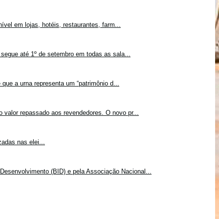
vel em lojas, hotéis, restaurantes, farm...
 segue até 1º de setembro em todas as sala...
 que a urna representa um “patrimônio d...
o valor repassado aos revendedores. O novo pr...
adas nas elei...
Desenvolvimento (BID) e pela Associação Nacional...