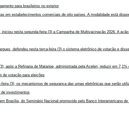
amento para brasileiros no exterior
mpras em estabelecimentos comerciais de oito países. A modalidade está disponí
, iniciou nesta segunda-feira (3) a Campanha de Multivacinação 2026. A ação
rques, defendeu nesta terça-feira (3) o sistema eletrônico de votação e disse
3), após a Refinaria de Mataripe, administrada pela Acelen, reduzir em 7,1% 
 de votação para eleições
feira (3), os mecanismos de segurança das urnas eletrônicas que serão utiliz
o de investimentos
em Brasília, do Seminário Nacional promovido pelo Banco Interamericano de 