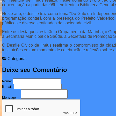
A Prefeitura de Ilhéus realiza, neste domingo (7), o trad
concentração a partir das 08h, em frente à Biblioteca General 
Neste ano, o desfile traz como tema “Do Grito da Independênc
programação contará com a presença do Prefeito Valderico Ju
públicos e diversas entidades da sociedade civil.
Entre os destaques, estarão o Grupamento da Marinha, o Gr
a Secretaria Municipal de Saúde, a Secretaria de Promoção S
O Desfile Cívico de Ilhéus reafirma o compromisso da cidad
instituições em um momento de celebração e reflexão sobre a
Categoria:
Deixe seu Comentário
Nome:
E-mail:
Mensagem: